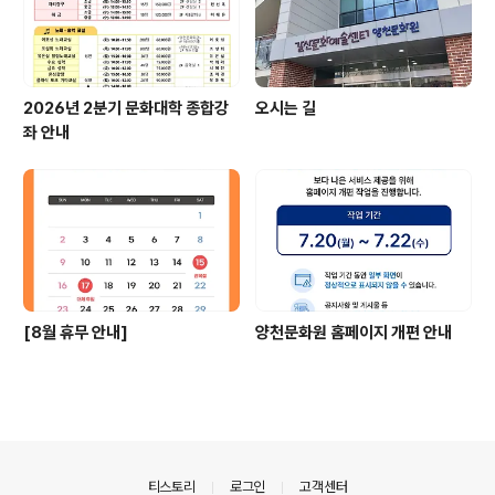
2026년 2분기 문화대학 종합강
오시는 길
좌 안내
[8월 휴무 안내]
양천문화원 홈페이지 개편 안내
의안내
티스토리
로그인
고객센터