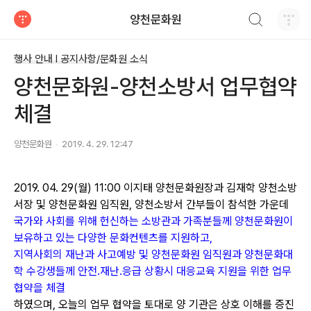
검색하기
양천문화원
티스토리
행사 안내 Ι 공지사항/문화원 소식
양천문화원-양천소방서 업무협약
체결
양천문화원
2019. 4. 29. 12:47
2019. 04. 29(월) 11:00 이지태 양천문화원장과 김재학 양천소방
서장 및 양천문화원 임직원, 양천소방서 간부
들이 참석한 가운데
국가와 사회를 위해 헌신하는 소방관과 가족
분들께 양천문화원이
보유하고 있는 다양한 문화컨텐츠를
지원하고,
지역사회의 재난과 사고예방 및 양천
문화원 임직원과 양천문화대
학 수강생들
께 안전.재난.응급
상황시 대응교육 지원을 위한
업무
협약을 체결
하였으며,
오늘의 업무 협약을 토대로 양 기관은 상호 이해를 증진