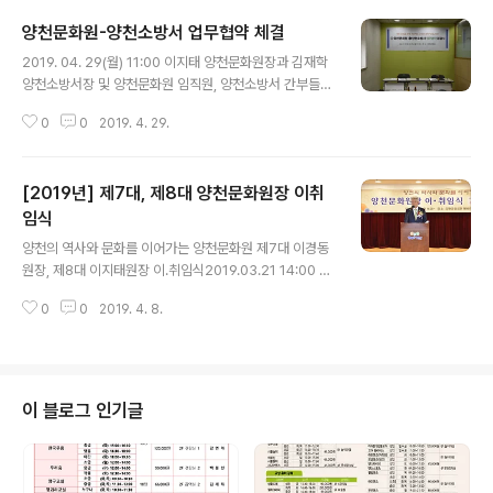
양천문화원-양천소방서 업무협약 체결
글 내용
2019. 04. 29(월) 11:00 이지태 양천문화원장과 김재학
양천소방서장 및 양천문화원 임직원, 양천소방서 간부들이
참석한 가운데 국가와 사회를 위해 헌신하는 소방관과 가
0
0
2019. 4. 29.
족분들께 양천문화원이 보유하고 있는 다양한 문화컨텐츠
를 지원하고,지역사회의 재난과 사고예방 및 양천문화원
임직원과 양천문화대학 수강생들께 안전.재난.응급 상황시
[2019년] 제7대, 제8대 양천문화원장 이취
대응교육 지원을 위한 업무협약을 체결 하였으며, 오늘의
업무 협약을 토대로 양 기관은 상호 이해를 증진하고 구민
임식
글 내용
들께 다양한 서비스를 제공해 나가는데 최선을 다해 협조
양천의 역사와 문화를 이어가는 양천문화원 제7대 이경동
키로 하였습니다.
원장, 제8대 이지태원장 이.취임식2019.03.21 14:00 양
천문화회관 해바라기홀
0
0
2019. 4. 8.
이 블로그 인기글