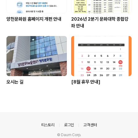
양천문화원 홈페이지 개편 안내
2026년 2분기 문화대학 종합강
좌 안내
오시는 길
[8월 휴무 안내]
의안내
티스토리
로그인
고객센터
© Daum Corp.