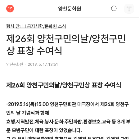
검색하기
양천문화원
티스토리
행사 안내 Ι 공지사항/문화원 소식
제26회 양천구민의날/양천구민
상 표창 수여식
양천문화원
2019. 5. 17. 13:51
제26회 양천구민의날/양천구민상 표창 수여식
-2019.5.16(목)15:00 양천구민회관 대극장에서 제26회 양천구
민의 날 기념식과
함께
효행.지역발전.체육.봉사.문화.주민화합.환경보호.교육 등 8개
부
문 모범구민에 대한 표창이 있었습니다.