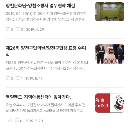
양천문화원-양천소방서 업무협약 체결
글 내용
2019. 04. 29(월) 11:00 이지태 양천문화원장과 김재학
양천소방서장 및 양천문화원 임직원, 양천소방서 간부들이
참석한 가운데 국가와 사회를 위해 헌신하는 소방관과 가
0
0
2019. 4. 29.
족분들께 양천문화원이 보유하고 있는 다양한 문화컨텐츠
를 지원하고,지역사회의 재난과 사고예방 및 양천문화원
임직원과 양천문화대학 수강생들께 안전.재난.응급 상황시
제26회 양천구민의날/양천구민상 표창 수여
대응교육 지원을 위한 업무협약을 체결 하였으며, 오늘의
업무 협약을 토대로 양 기관은 상호 이해를 증진하고 구민
식
글 내용
들께 다양한 서비스를 제공해 나가는데 최선을 다해 협조
제26회 양천구민의날/양천구민상 표창 수여식 -2019.5.1
키로 하였습니다.
6(목)15:00 양천구민회관 대극장에서 제26회 양천구민
의 날 기념식과 함께효행.지역발전.체육.봉사.문화.주민화
0
1
2019. 5. 17.
합.환경보호.교육 등 8개 부문 모범구민에 대한 표창이 있
었습니다.그 중 우리 양천문화원의 추천으로 김애경 무용
단의 김애경 단장께서 문화부문 모범구민상을 수상 하시고
열혈팬도-지역아동센터에 찾아가다.
명예의 전당에 헌액 되셨는데요, 이 뜻깊은 자리에 이지태
글 내용
원장님께서 함께 하시어 축하해주셨습니다.김애경 단장님
오늘 오후4시.. 7년전 어머니가 돌아가시고 이번 추석 전
의 수상을 축하드리며 행사 사진 공유합니다.
날 아버지마저 돌아가시고 6살터울 오빠만이 가족으로 남
아있는 어렵고 안타까운 처지에도 꿈을 키워가는 광영고등
1
0
2019. 9. 20.
학교 이** 학생과 신월3동에 위치한 다니엘아동센터 아이
들을 위해 양천문화원의 연계로 열혈pan&刀가 찾아옵니