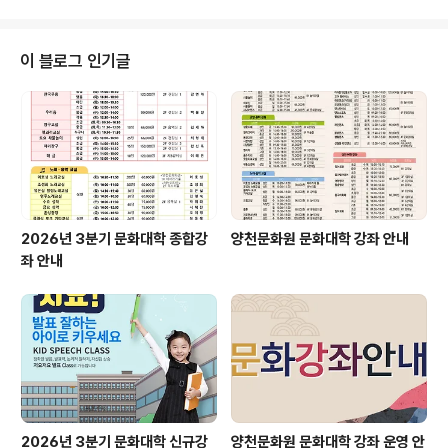
다. 열혈팬도는 자장면, 탕수육을 요리해서 후식으로 망고
쥬스와 함께 아이들에게 제공하고 향후에도 정기적인 봉사
활동을 약속했습니다. 오늘 요리봉사활동에는 다채로운 문
이 블로그 인기글
화활동을 위해 금년에 구성한 문화서포터즈팀의 일원인 2
012신서봉사단과 문화원 회원이신 봉사단 대표 권혜정님
께서 전해주신 장학금도 이**학생에게 전달하게 됩니다.
"일상속에 함께하는 문화"를 통해 "문화로운 일상"을 만들
어 가고자하는 양천문화원의 발걸음은 미래의 기둥인 아
동...
2026년 3분기 문화대학 종합강
양천문화원 문화대학 강좌 안내
좌 안내
2026년 3분기 문화대학 신규강
양천문화원 문화대학 강좌 운영 안