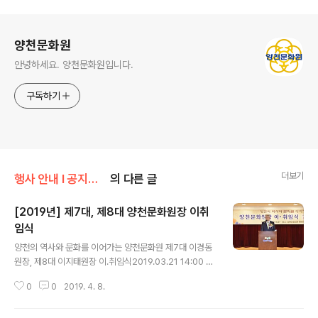
로그 정보
양천문화원
안녕하세요. 양천문화원입니다.
구독하기
더보기
행사 안내 Ι 공지사항/문화원 소식
의 다른 글
[2019년] 제7대, 제8대 양천문화원장 이취
임식
글 내용
양천의 역사와 문화를 이어가는 양천문화원 제7대 이경동
원장, 제8대 이지태원장 이.취임식2019.03.21 14:00 양
천문화회관 해바라기홀
0
0
2019. 4. 8.