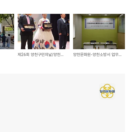
제26회 양천구민의날/양천구민상 표창 수여식
양천문화원-양천소방서 업무협약 체결