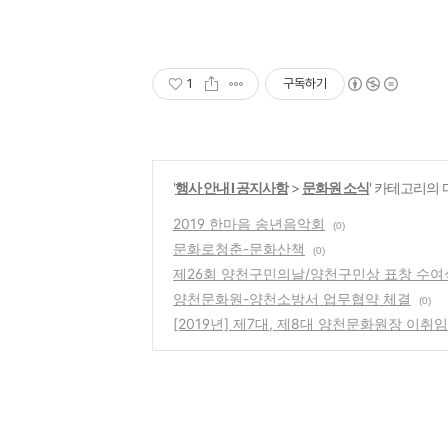
1
구독하기
'
행사 안내 Ι 공지사항
>
문화원 소식
' 카테고리의 
2019 한마음 송년음악회
(0)
문화로청춘-문화산책
(0)
제26회 양천구민의날/양천구민상 표창 수여
양천문화원-양천소방서 업무협약 체결
(0)
[2019년] 제7대, 제8대 양천문화원장 이취