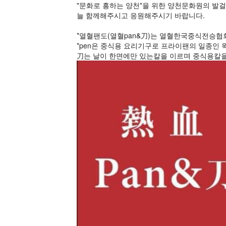
"문화로 흥하는 양천"을 위한 양천문화원의 발걸
늘 함께해주시고 응원해주시기 바랍니다.
*열혈팬도(열혈pan&刀)는 열혈한국중식전승협
*pen은 중식용 요리기구로 프라이팬의 일종인 
刀는 날이 한면에만 있는칼을 이르며 중식용칼을