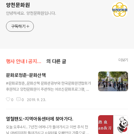
양천문화원
안녕하세요. 양천문화원입니다.
구독하기
더보기
행사 안내 Ι 공지사항/문화원 소식
의 다른 글
문화로청춘-문화산책
글 내용
#문화로청춘_문화산책 문화관광부와 한국문화원연합회가
후원하고 양천문화원이 주관하는 어르신문화프로그램, 문
화산책이 9월23일 화요일 정오에 양천문화원앞 해누리광
0
0
2019. 9. 23.
장에서 열렸습니다. 행복동아리예술단 여러분들, 문화와
나눔을 통하여 청춘을 돌려받으신 이 어르신들이 60대 후
반~70대 중반이라면 누가 믿을까요? 나눔공연을 해주신
열혈팬도-지역아동센터에 찾아가다.
행복동아리예술단, 음향설치부터 진행까지 맡아 수고해주
글 내용
신 양천문화원 문화서포터즈님들 모두 수고많으셨습니다.
오늘 오후4시.. 7년전 어머니가 돌아가시고 이번 추석 전
양천문화원 다양한 찾아가는 문화 프로그램을 통하여 문화
날 아버지마저 돌아가시고 6살터울 오빠만이 가족으로 남