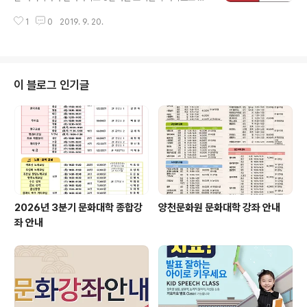
가 일상이 되는 문화로운 양천을 위해 더 노력하겠습니다.
아있는 어렵고 안타까운 처지에도 꿈을 키워가는 광영고등
1
0
2019. 9. 20.
학교 이** 학생과 신월3동에 위치한 다니엘아동센터 아이
들을 위해 양천문화원의 연계로 열혈pan&刀가 찾아옵니
다. 열혈팬도는 자장면, 탕수육을 요리해서 후식으로 망고
쥬스와 함께 아이들에게 제공하고 향후에도 정기적인 봉사
활동을 약속했습니다. 오늘 요리봉사활동에는 다채로운 문
이 블로그 인기글
화활동을 위해 금년에 구성한 문화서포터즈팀의 일원인 2
012신서봉사단과 문화원 회원이신 봉사단 대표 권혜정님
께서 전해주신 장학금도 이**학생에게 전달하게 됩니다.
"일상속에 함께하는 문화"를 통해 "문화로운 일상"을 만들
어 가고자하는 양천문화원의 발걸음은 미래의 기둥인 아
동...
2026년 3분기 문화대학 종합강
양천문화원 문화대학 강좌 안내
좌 안내