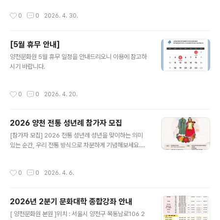
천문화원에서는 올해 성년을 맞이한 청년들이 전통 한복을
작성시간
0
0
2026. 4. 30.
입고 성년의 예를 배우며 그 의미를 되새기는 자리를 마련
했습니다. 우리 전통의 아름다움을 함께 나누고, 인생의 소
중한 첫걸음을 내딛는 청년들을 위해 가족과 지인 여러분
[5월 휴무 안내]
의 많은 관심과 참여를 부탁드립니다. 행사 개요일시: 202
글 내용
6.05.09.(토) 11:00 장소: 양천문화원 잔디마당 (양천구
양천문화원 5월 휴무 일정을 안내드리오니 이용에 참고하
목동남로 106, 갈산문화예술센터) 대상: 올해 성년이 되는
시기 바랍니다.
양천구 청소년 무료 관람주최/후원: 양천문화원 / 양천구
문의: 02-2651-5300
작성시간
0
0
2026. 4. 20.
2026 양천 전통 성년례 참가자 모집
글 내용
[참가자 모집] 2026 전통 성년례 성년을 맞이하는 의미
있는 순간, 우리 전통 방식으로 차분하게 기념해보세요.한
복을 입고 예를 배우며 어른으로 나아가는 뜻깊은 시간을
함께할 전통 성년례 참가자를 모집합니다. ■ 행사 개요-
작성시간
0
0
2026. 4. 6.
일시: 2026년 5월 9일(토) 11:00- 장소: 양천문화원 잔
디마당 (양천구 목동남로 106, 갈산문화예술센터) ■ 모집
대상- 2026년 성년이 되는 양천구 청소년 (2007년생 /
2026년 2분기 문화대학 종합강좌 안내
만 19세, 男 : 3, 女 : 3 ) ■ 행사 내용- 성년자 한복 착용
글 내용
및 예절 교육, 예행연습- 식전 공연- 1부 전통 성년례- 2부
[ 양천문화원 본원 ]위치 : 서울시 양천구 목동남로106 2