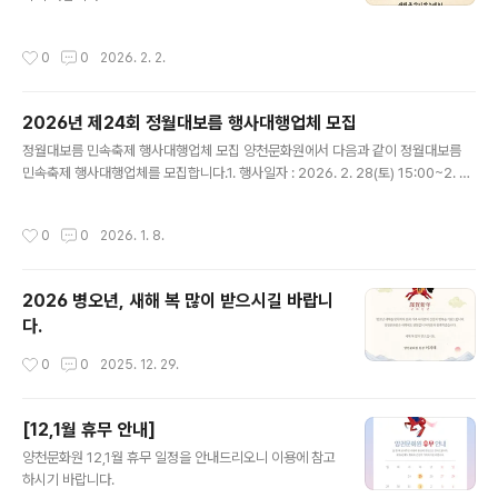
리, 민요, 한국무용, 풍물놀이, 택견, 국악 비보이 등)▶ 체
험행사떡메치기, 부럼깨기연날리기, 팽이치기쥐불놀이, 소
작성시간
0
0
2026. 2. 2.
원쓰기윷놀이, 널뛰기, 투호던..
2026년 제24회 정월대보름 행사대행업체 모집
글 내용
정월대보름 민속축제 행사대행업체 모집 양천문화원에서 다음과 같이 정월대보름
민속축제 행사대행업체를 모집합니다.1. 행사일자 : 2026. 2. 28(토) 15:00~2. 행
사장소 : 안양천 둔치 신정교 아래 2야구장3. 접수기간 : 2026. 1. 8.(목) 09:00 ~
16.(금) 18:00까지4. 응모부문 및 방법 : 정월대보름 행사대행(단독 또는 컨소시엄
작성시간
0
0
2026. 1. 8.
으로 응모)5. 응모자격 : 지역문화행사 경력을 가지고 있고 소정의 자격을 갖춘 자○
우리원이 제시하는 대보름행사 내용을 수락하는 사업자○ 다년간 지역문화행사관련
업에 종사하여 문화 관련행사 경력 소유자ㆍ행사관련 비품 및 관련 장비를 일정에 차
2026 병오년, 새해 복 많이 받으시길 바랍니
질 없이 공급 가능한 사업자ㆍ대보름행사를 원활히 수행하여 지역문화예술 발전에
다.
기여할 수 있는 사업자6. 행사..
작성시간
0
0
2025. 12. 29.
[12,1월 휴무 안내]
글 내용
양천문화원 12,1월 휴무 일정을 안내드리오니 이용에 참고
하시기 바랍니다.