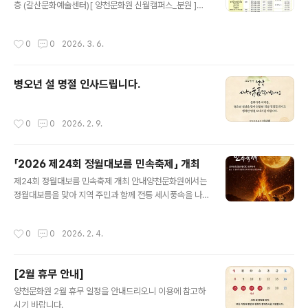
기념 촬영 ■ 신청 방법- 양천문화원 홈페이지 신청서 다운
층 (갈산문화예술센터)[ 양천문화원 신월캠퍼스_분원 ]위
로드 → 작성 후 이메일(26515300@hanmail.net) 접
치 : 서울 양천구 곰달래로 36 (신월문화예술센터)
수 ■ 참가 혜택- 참..
작성시간
0
0
2026. 3. 6.
병오년 설 명절 인사드립니다.
작성시간
0
0
2026. 2. 9.
「2026 제24회 정월대보름 민속축제」 개최
글 내용
제24회 정월대보름 민속축제 개최 안내양천문화원에서는
정월대보름을 맞아 지역 주민과 함께 전통 세시풍속을 나
누는「제24회 정월대보름 민속축제」를 개최합니다. 달집태
우기와 다양한 전통공연·체험행사를 통해한 해의 건강과
작성시간
0
0
2026. 2. 4.
안녕을 기원하는 뜻깊은 자리에 주민 여러분의 많은 관심
과 참여를 바랍니다.■ 행사 개요행 사 명 : 제24회 정월대
보름 민속축제일 시 : 2026년 2월 28일(토) 오후 3시장
[2월 휴무 안내]
소 : 양천구 안양천 둔치 야구장 (신정교 아래)주 최 : 양천
글 내용
문화원후 원 : 양천구■ 주요 프로그램▶ 전통공연개막식
양천문화원 2월 휴무 일정을 안내드리오니 이용에 참고하
및 개막공연지역문화예술단 공연(외줄타기, 길놀이, 판소
시기 바랍니다.