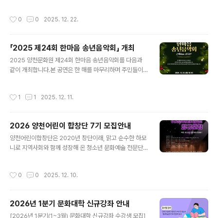
작성시간
0
0
2025. 12. 22.
「2025 제24회 한마음 송년음악회」 개최
글 내용
2025 양천문화원 제24회 한마음 송년음악회를 다음과
같이 개최합니다.본 공연은 한 해를 마무리하며 주민들이
함께 즐길 수 있는 연말 문화행사로 마련된 것입니다. MC
조영구를 비롯하여 신성, 김범룡, 김양, 우순실, 조은성, 라
작성시간
1
1
2025. 12. 11.
클라쎄 등이 출연하여 다양한 무대를 선보일 예정입니다.
공연 일정은 아래와 같습니다. ○ 일 시 : 2025. 12. 23.
(화) 18:30○ 장 소 : 양천문화회관 대극장○ 출 연 : 조영
2026 양천어린이 합창단 7기 모집안내
구(MC), 신성, 김범룡, 김양, 우순실, 조은성, 라클라쎄○
글 내용
관 람 : 전석 선착순 무료 입장 많은 관심과 참여를 바랍니
양천어린이합창단은 2020년 창단이래, 맑고 순수한 하모
다.
니로 지역사회와 함께 성장해 온 청소년 문화예술 전문단
체입니다.현재 약 50여 명의 정·명예단원 및 예비단원이
활동 중이며, 그동안 20회 이상의 초청·기획공연과 정기연
작성시간
0
0
2025. 12. 10.
주회를 통해 지역과 세대를 아우르는 감동의 무대를 만들
어 왔습니다. 합창은 아이들이 협력과 배려, 표현력과 자신
감을 배우는 소중한 예술교육의 장입니다.양천어린이합창
2026년 1분기 문화대학 신규강좌 안내
단은 단순한 음악활동을 넘어, 공동체 안에서 함께 성장하
글 내용
는 인성예술교육 모델로 발전하고 있습니다. 2025년에는
[2026년 1분기(1~3월) 문화대학 신규강좌 수강생 모집]