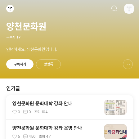
검색하기
티스토리
양천문화원
구독자
17
안녕하세요. 양천문화원입니다.
구독하기
방명록
신고하기 레이어
열기
인기글
양천문화원 문화대학 강좌 안내
0
0
조회
104
양천문화원 문화대학 강좌 운영 안내
5
450
조회
47