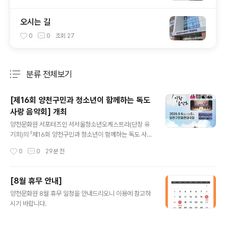
오시는 길
0
0
조회
27
분류 전체보기
주요 글 목록
[제16회 양천구민과 청소년이 함께하는 독도
사랑 음악회] 개최
글 내용
양천문화원 서포터즈인 서서울청소년오케스트라(단장 유
기희)의 「제16회 양천구민과 청소년이 함께하는 독도 사랑
음악회」가오는 2026년 9월 6일(일) 오후 5시, 양천구민
작성시간
0
0
29분 전
회관 대극장에서 개최됩니다.이번 음악회는 독도의 역사와
의미를 문화예술을 통해 되새기고,지역 주민과 청소년이
음악으로 하나 되어 나라사랑의 마음을 나누고자 마련된
[8월 휴무 안내]
뜻깊은 공연입니다.이번 무대에서는 클래식과 국악, 대중
글 내용
양천문화원 8월 휴무 일정을 안내드리오니 이용에 참고하
음악을 아우르는 풍성한 프로그램이 펼쳐집니다. 유기희
시기 바랍니다.
지휘자의 지휘 아래 유다원 아나운서의 사회로 진행되며,
소프라노 김정우, 베이스 박종선, 정가 신윤솔,양천어린이
합창단이 함께 출연하여 감동적이고 아름다운 무대를 선사