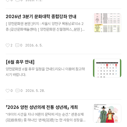
0
0
2026. 7. 2.
2026년 3분기 문화대학 종합강좌 안내
글 내용
[ 양천문화원 본원 ]위치 : 서울시 양천구 목동남로106 2
층 (갈산문화예술센터) [ 양천문화원 신월캠퍼스_분원 ]위
치 : 서울 양천구 곰달래로 36 (신월문화예술센터)
작성시간
2
0
2026. 6. 5.
[6월 휴무 안내]
글 내용
양천문화원 6월 휴무 일정을 안내드리오니 이용에 참고하
시기 바랍니다.
작성시간
0
0
2026. 5. 28.
「2026 양천 성년의례 전통 성년례」 개최
글 내용
"아이의 시간을 지나 어른의 문턱에 서는 순간." 관혼상제
(冠婚喪祭) 중 하나인 '관례(冠禮)'는 한 사람의 성장을
축하하고 새로운 시작을 알리는 전통 성년의식입니다. 양