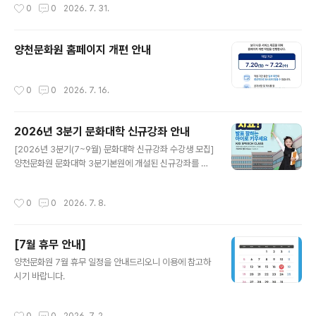
작성시간
0
0
2026. 7. 31.
할 예정입니다.양천구민 여러분의 많은 관심과 관람 부탁
드립니다.[연주 프로그램]- 대중가요 -다시 만난 세계(..
양천문화원 홈페이지 개편 안내
작성시간
0
0
2026. 7. 16.
2026년 3분기 문화대학 신규강좌 안내
글 내용
[2026년 3분기(7~9월) 문화대학 신규강좌 수강생 모집]
양천문화원 문화대학 3분기본원에 개설된 신규강좌를 소
개합니다. ○ 운영시기 : 2026년 7월~9월 (3개월)○ 신
규강좌 접수시기 : 정원 마감시까지○ 접수방법 : 양천문화
작성시간
0
0
2026. 7. 8.
원 사무국 방문 및 전화접수○ 문의전화: 02-2651-530
0 (본원) / 02-2699-9585 (신월캠퍼스)
[7월 휴무 안내]
글 내용
양천문화원 7월 휴무 일정을 안내드리오니 이용에 참고하
시기 바랍니다.
작성시간