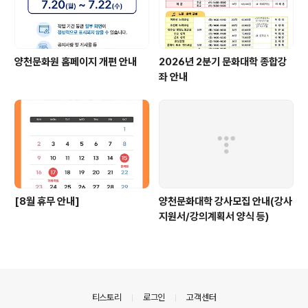
양천문화원 홈페이지 개편 안내
2026년 2분기 문화대학 종합강
좌 안내
[8월 휴무 안내]
양천문화대학 강사모집 안내(강사
지원서/강의계획서 양식 등)
의안내
티스토리
로그인
고객센터