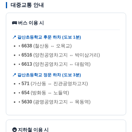
대중교통 안내
🚌 버스 이용 시
📍 갈산초등학교 후문 하차 (도보 1분)
•
6638
(철산동 ⇔ 오목교)
•
6516
(양천공영차고지 ⇔ 박미삼거리)
•
6613
(양천공영차고지 ⇔ 대림역)
📍 갈산초등학교 정문 하차 (도보 3분)
•
571
(가산동 ⇔ 진관공영차고지)
•
654
(방화동 ⇔ 노들역)
•
5630
(광명공영차고지 ⇔ 목동역)
🚇 지하철 이용 시