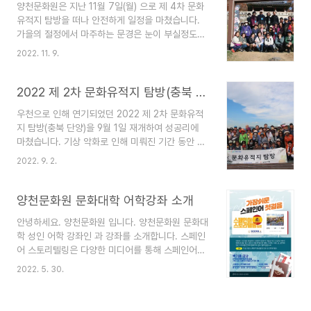
양천문화원은 지난 11월 7일(월) 으로 제 4차 문화
유적지 탐방을 떠나 안전하게 일정을 마쳤습니다.
가을의 절정에서 마주하는 문경은 눈이 부실정도로
아름다웠고, 선조의 삶과 역사를 들여다보며 마음
2022. 11. 9.
한켠에 낭만을 가득 쌓아온 시간이었습니다. 즐거웠
던 추억을 사진으로 남깁니다. 더 많은 사진은 를 통
해 확인하실 수 있사오니, 양천문화원 밴드에서 다
2022 제 2차 문화유적지 탐방(충북 단양)
운로드 받으시길 바랍니다. 참여해주신 회원 여러분
우천으로 인해 연기되었던 2022 제 2차 문화유적
께 감사드립니다!
지 탐방(충북 단양)을 9월 1일 재개하여 성공리에
https://band.us/@yangcheonculture
마쳤습니다. 기상 악화로 인해 미뤄진 기간 동안 더
욱 꼼꼼히 준비하였고, 화창한 날씨에 다시 재개하
2022. 9. 2.
게 되어 더욱 즐거웠던 탐방이 되었습니다. 참여해
주신 모든 구민 여러분께 감사드리며, 곧 제 3차 탐
방을 준비하고 있사오니 많은 관심과 참여 부탁드립
양천문화원 문화대학 어학강좌 소개
니다. 2022 제 2차 문화유적지 탐방 때 찍은 모든
안녕하세요. 양천문화원 입니다. 양천문화원 문화대
사진을 '양천문화원 네이버 밴드'에 업로드 하였습
학 성인 어학 강좌인 과 강좌를 소개합니다. 스페인
니다. 네이버 밴드에 접속하셔서 다운로드 받으시길
어 스토리텔링은 다양한 미디어를 통해 스페인어에
바랍니다. 감사합니다!
친밀감을 느낄 수 있도록 하여 말하기와 문법을 쉽
https://band.us/band/61233701
2022. 5. 30.
고 재미있게 배울 수 있는 수업입니다. 또한 일어회
화는 오랜 강의 경험을 가진 원어민 선생님들의 수
업으로, 기초부터 시작해 고급 회화까지 단계별 체