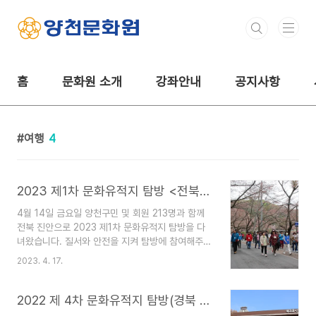
본문 바로가기
홈
문화원 소개
강좌안내
공지사항
여행
4
2023 제1차 문화유적지 탐방 <전북 진안>
4월 14일 금요일 양천구민 및 회원 213명과 함께
전북 진안으로 2023 제1차 문화유적지 탐방을 다
녀왔습니다. 질서와 안전을 지켜 탐방에 참여해주신
모든분들께 감사드리며, 더 많은 사진은 양천문화원
2023. 4. 17.
밴드(https://band.us/@yangcheonculture)
를 통해 다운로드 받으실 수 있습니다. 또한 곧 5월
문화유적지 탐방 일정에 대해 안내드릴 예정이오니,
2022 제 4차 문화유적지 탐방(경북 문경)
많은 관심과 참여 부탁드립니다.