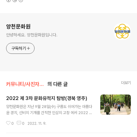
로그 정보
양천문화원
안녕하세요. 양천문화원입니다.
구독하기
더보기
커뮤니티/사진자료실
의 다른 글
2022 제 3차 문화유적지 탐방(경북 영주)
글 내용
양천문화원은 지난 9월 28일(수) 구름도 쉬어가는 아름다
운 경치, 선비의 기개를 간직한 인삼의 고장 에서 2022 제
3차 문화유적지 탐방을 안전하게 마쳤습니다. 가을의 정취
0
0
2022. 11. 9.
와 함께 우리 선조의 삶에 대해 깊이 알아가는 시간이 되었
습니다. 회원 여러분의 얼굴도 가을 단풍처럼 밝은 미소로