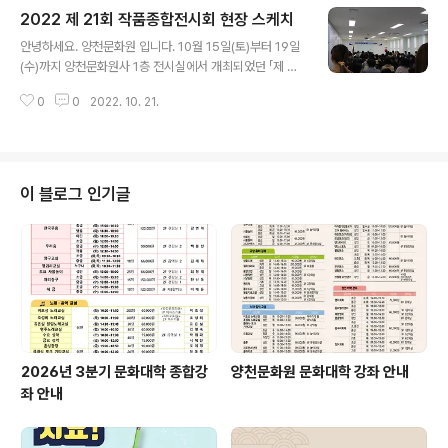
물들었네요. 참여해주신 회원 여러분께 감사드리며, 를 통
2022 제 21회 작품종합전시회 현장 스케치
해 더 많은 사진을 확인 하실 수 있습니다. 양천문화원 밴드
글 내용
에 접속하셔서 사진 다운로드 받으세요! https://band.u
안녕하세요. 양천문화원 입니다. 10월 15일(토)부터 19일
s/@yangcheonculture
(수)까지 양천문화원사 1층 전시실에서 개최되었던 「제 21
회 작품종합전시회」를 성황리에 마쳤습니다. 구민 여러분
0
0
2022. 10. 21.
의 작품으로 채워져 더욱 뜻 깊었던 작품종합전시회에 정
말 많은 분들이 발걸음 해주셨습니다. 전시회 첫 날이었던
10월 15일(토)에는 개막식과 함께 2022 양천문예제전의
시상식이 열렸습니다. 축하를 위해 함께 나온 가족들의 얼
굴엔 함박웃음이 가득했고 아버지, 플라스틱, 코로나19 행
이 블로그 인기글
복찾기, 양천의 가을 이야기 등의 주제로 완성된 작품들을
감상하는 사람들의 얼굴엔 은은한 미소가 번졌습니다. 구
민 여러분의 많은 관심과 참여에 가슴 깊이 감사의 인사를
전합니다. 2022 양천문예제전과 제 21회 작품종합전시회
의 진정한 공로자는 양천구민 ..
2026년 3분기 문화대학 종합강
양천문화원 문화대학 강좌 안내
좌 안내