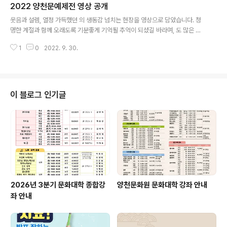
2022 양천문예제전 영상 공개
시상식이 열렸습니다. 축하를 위해 함께 나온 가족들의 얼
글 내용
굴엔 함박웃음이 가득했고 아버지, 플라스틱, 코로나19 행
웃음과 설렘, 열정 가득했던 의 생동감 넘치는 현장을 영상으로 담았습니다. 청
복찾기, 양천의 가을 이야기 등의 주제로 완성된 작품들을
명한 계절과 함께 오래도록 기분좋게 기억될 추억이 되셨길 바라며, 도 많은 기
감상하는 사람들의 얼굴엔 은은한 미소가 번졌습니다. 구
대 부탁드립니다! 2022 양천문예제전 백일장·사생 대회장(양천공원) 영상 20
민 여러분의 많은 관심과 참여에 가슴 깊이 감사의 인사를
1
0
2022. 9. 30.
22 양천문예제전 휘호 대회장(양천문화원 3층 세미나실) 영상
전합니다. 2022 양천문예제전과 제 21회 작품종합전시회
의 진정한 공로자는 양천구민 ..
이 블로그 인기글
2026년 3분기 문화대학 종합강
양천문화원 문화대학 강좌 안내
좌 안내