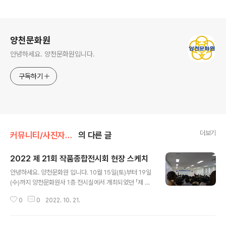
로그 정보
양천문화원
안녕하세요. 양천문화원입니다.
구독하기
더보기
커뮤니티/사진자료실
의 다른 글
2022 제 21회 작품종합전시회 현장 스케치
글 내용
안녕하세요. 양천문화원 입니다. 10월 15일(토)부터 19일
(수)까지 양천문화원사 1층 전시실에서 개최되었던 「제 21
회 작품종합전시회」를 성황리에 마쳤습니다. 구민 여러분
0
0
2022. 10. 21.
의 작품으로 채워져 더욱 뜻 깊었던 작품종합전시회에 정
말 많은 분들이 발걸음 해주셨습니다. 전시회 첫 날이었던
10월 15일(토)에는 개막식과 함께 2022 양천문예제전의