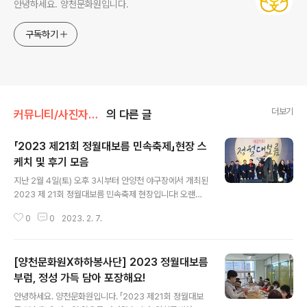
안녕하세요. 양천문화원입니다.
구독하기
더보기
커뮤니티/사진자료실
의 다른 글
「2023 제21회 정월대보름 민속축제」현장 스
케치 및 후기 모음
글 내용
지난 2월 4일(토) 오후 3시부터 안양천 야구장에서 개최된
2023 제 21회 정월대보름 민속축제 현장입니다! 오랜만
에 개최된 축제에 약 7000명 이상의 관람객이 찾아주셨습
0
0
2023. 2. 7.
니다. 오후 3시, 웅장한 풍물놀이로 축제의 개막을 알렸으
며 널띄기, 제기차기, 팽이치기, 연 날리기 등 다양한 민속
놀이 체험부스와 먹거리 장터가 열렸습니다. 또한 외줄놀
[양천문화원X하하봉사단] 2023 정월대보름
이, 한국무용, 민요, 비보잉 공연 등의 다채로운 공연무대가
펼쳐졌으며 오후 5시부터는 쥐불놀이가 진행되었고 6시
부럼, 정성 가득 담아 포장해요!
글 내용
이후엔 달집태우기와 불꽃놀이가 성대히 펼쳐졌습니다. 쌀
안녕하세요. 양천문화원입니다. 「2023 제21회 정월대보
쌀한 날씨와 많은 인파에 미흡한 부분도 있었지만, 질서와