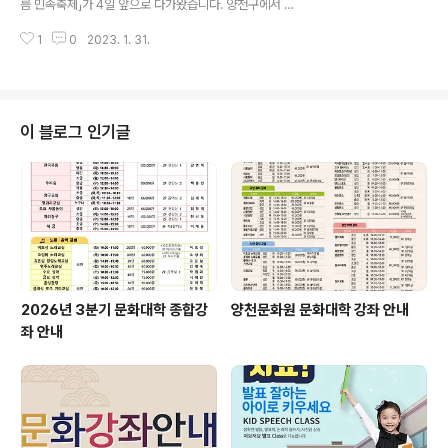
름 민속축제」가 4일 앞으로 다가왔습니다. 양천구에서 활
안전을 지키며 축제를 즐겨주신 모든 분들께 감사드립니
동하는 봉사단체로, 어르신과 이웃에게 웃음을 선사하는
다. 아울러 축제 종료 후 개인 블로그와 SNS에 올려주신
1
0
2023. 1. 31.
과 함께 축제에서 나눠드릴 부럼을 포장하고 있습니다. 부
격려와 응원의 글, 아쉬웠던 점..
럼을 포장하는 손길에서 정성이 가득 느껴집니다. 민속놀
이 체험과 풍성한 먹거리, 전통 예술공연과 함께 서울시 최
대규모의 달집태우기 행사와 불꽃놀이가 준비된 2023 제
21회 정월대보름 민속축제에 많은 관심과 참여 부탁드리
이 블로그 인기글
며, 아울러 양천문화원은 안전을 최우선으로 마지막까지
꼼꼼히 준비하도록 하겠습니다! ※ 상세안내 ■ 일시 : 202
3년 2월 4일 토요일 오후 3시~ ■ 장소 : 양천구 안양천
둔치 야구장 (신정교 아래) / (서울특별시 양천구 안양천로
788) ■ 행사 내용 : 민속 ..
2026년 3분기 문화대학 종합강
양천문화원 문화대학 강좌 안내
좌 안내