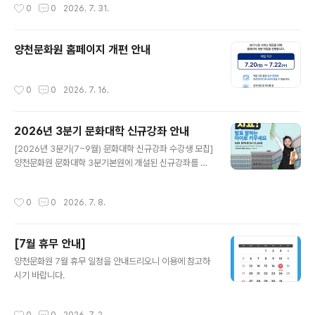
작성시간
0
0
2026. 7. 31.
할 예정입니다.양천구민 여러분의 많은 관심과 관람 부탁
드립니다.[연주 프로그램]- 대중가요 -다시 만난 세계(..
양천문화원 홈페이지 개편 안내
작성시간
0
0
2026. 7. 16.
2026년 3분기 문화대학 신규강좌 안내
글 내용
[2026년 3분기(7~9월) 문화대학 신규강좌 수강생 모집]
양천문화원 문화대학 3분기본원에 개설된 신규강좌를 소
개합니다. ○ 운영시기 : 2026년 7월~9월 (3개월)○ 신
규강좌 접수시기 : 정원 마감시까지○ 접수방법 : 양천문화
작성시간
0
0
2026. 7. 8.
원 사무국 방문 및 전화접수○ 문의전화: 02-2651-530
0 (본원) / 02-2699-9585 (신월캠퍼스)
[7월 휴무 안내]
글 내용
양천문화원 7월 휴무 일정을 안내드리오니 이용에 참고하
시기 바랍니다.
작성시간