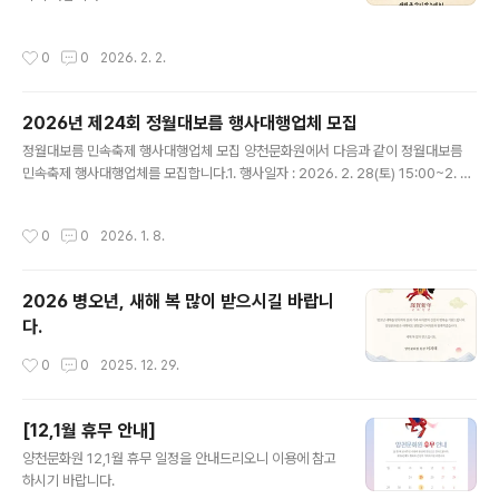
리, 민요, 한국무용, 풍물놀이, 택견, 국악 비보이 등)▶ 체
험행사떡메치기, 부럼깨기연날리기, 팽이치기쥐불놀이, 소
작성시간
0
0
2026. 2. 2.
원쓰기윷놀이, 널뛰기, 투호던..
2026년 제24회 정월대보름 행사대행업체 모집
글 내용
정월대보름 민속축제 행사대행업체 모집 양천문화원에서 다음과 같이 정월대보름
민속축제 행사대행업체를 모집합니다.1. 행사일자 : 2026. 2. 28(토) 15:00~2. 행
사장소 : 안양천 둔치 신정교 아래 2야구장3. 접수기간 : 2026. 1. 8.(목) 09:00 ~
16.(금) 18:00까지4. 응모부문 및 방법 : 정월대보름 행사대행(단독 또는 컨소시엄
작성시간
0
0
2026. 1. 8.
으로 응모)5. 응모자격 : 지역문화행사 경력을 가지고 있고 소정의 자격을 갖춘 자○
우리원이 제시하는 대보름행사 내용을 수락하는 사업자○ 다년간 지역문화행사관련
업에 종사하여 문화 관련행사 경력 소유자ㆍ행사관련 비품 및 관련 장비를 일정에 차
2026 병오년, 새해 복 많이 받으시길 바랍니
질 없이 공급 가능한 사업자ㆍ대보름행사를 원활히 수행하여 지역문화예술 발전에
다.
기여할 수 있는 사업자6. 행사..
작성시간
0
0
2025. 12. 29.
[12,1월 휴무 안내]
글 내용
양천문화원 12,1월 휴무 일정을 안내드리오니 이용에 참고
하시기 바랍니다.