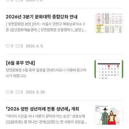
0
0
2026. 7. 2.
2026년 3분기 문화대학 종합강좌 안내
글 내용
[ 양천문화원 본원 ]위치 : 서울시 양천구 목동남로106 2
층 (갈산문화예술센터) [ 양천문화원 신월캠퍼스_분원 ]위
치 : 서울 양천구 곰달래로 36 (신월문화예술센터)
작성시간
3
0
2026. 6. 5.
[6월 휴무 안내]
글 내용
양천문화원 6월 휴무 일정을 안내드리오니 이용에 참고하
시기 바랍니다.
작성시간
0
0
2026. 5. 28.
「2026 양천 성년의례 전통 성년례」 개최
글 내용
"아이의 시간을 지나 어른의 문턱에 서는 순간." 관혼상제
(冠婚喪祭) 중 하나인 '관례(冠禮)'는 한 사람의 성장을
축하하고 새로운 시작을 알리는 전통 성년의식입니다. 양