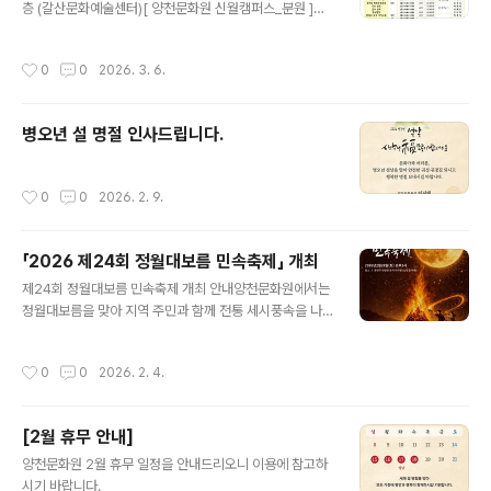
기념 촬영 ■ 신청 방법- 양천문화원 홈페이지 신청서 다운
층 (갈산문화예술센터)[ 양천문화원 신월캠퍼스_분원 ]위
로드 → 작성 후 이메일(26515300@hanmail.net) 접
치 : 서울 양천구 곰달래로 36 (신월문화예술센터)
수 ■ 참가 혜택- 참..
작성시간
0
0
2026. 3. 6.
병오년 설 명절 인사드립니다.
작성시간
0
0
2026. 2. 9.
「2026 제24회 정월대보름 민속축제」 개최
글 내용
제24회 정월대보름 민속축제 개최 안내양천문화원에서는
정월대보름을 맞아 지역 주민과 함께 전통 세시풍속을 나
누는「제24회 정월대보름 민속축제」를 개최합니다. 달집태
우기와 다양한 전통공연·체험행사를 통해한 해의 건강과
작성시간
0
0
2026. 2. 4.
안녕을 기원하는 뜻깊은 자리에 주민 여러분의 많은 관심
과 참여를 바랍니다.■ 행사 개요행 사 명 : 제24회 정월대
보름 민속축제일 시 : 2026년 2월 28일(토) 오후 3시장
[2월 휴무 안내]
소 : 양천구 안양천 둔치 야구장 (신정교 아래)주 최 : 양천
글 내용
문화원후 원 : 양천구■ 주요 프로그램▶ 전통공연개막식
양천문화원 2월 휴무 일정을 안내드리오니 이용에 참고하
및 개막공연지역문화예술단 공연(외줄타기, 길놀이, 판소
시기 바랍니다.