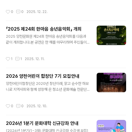
작성시간
0
0
2025. 12. 22.
「2025 제24회 한마음 송년음악회」 개최
글 내용
2025 양천문화원 제24회 한마음 송년음악회를 다음과
같이 개최합니다.본 공연은 한 해를 마무리하며 주민들이
함께 즐길 수 있는 연말 문화행사로 마련된 것입니다. MC
조영구를 비롯하여 신성, 김범룡, 김양, 우순실, 조은성, 라
작성시간
1
1
2025. 12. 11.
클라쎄 등이 출연하여 다양한 무대를 선보일 예정입니다.
공연 일정은 아래와 같습니다. ○ 일 시 : 2025. 12. 23.
(화) 18:30○ 장 소 : 양천문화회관 대극장○ 출 연 : 조영
2026 양천어린이 합창단 7기 모집안내
구(MC), 신성, 김범룡, 김양, 우순실, 조은성, 라클라쎄○
글 내용
관 람 : 전석 선착순 무료 입장 많은 관심과 참여를 바랍니
양천어린이합창단은 2020년 창단이래, 맑고 순수한 하모
다.
니로 지역사회와 함께 성장해 온 청소년 문화예술 전문단
체입니다.현재 약 50여 명의 정·명예단원 및 예비단원이
활동 중이며, 그동안 20회 이상의 초청·기획공연과 정기연
작성시간
0
0
2025. 12. 10.
주회를 통해 지역과 세대를 아우르는 감동의 무대를 만들
어 왔습니다. 합창은 아이들이 협력과 배려, 표현력과 자신
감을 배우는 소중한 예술교육의 장입니다.양천어린이합창
2026년 1분기 문화대학 신규강좌 안내
단은 단순한 음악활동을 넘어, 공동체 안에서 함께 성장하
글 내용
는 인성예술교육 모델로 발전하고 있습니다. 2025년에는
[2026년 1분기(1~3월) 문화대학 신규강좌 수강생 모집]