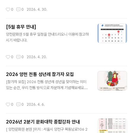
천문화원에서는 올해 성년을 맞이한 청년들이 전통 한복을
작성시간
0
0
2026. 4. 30.
입고 성년의 예를 배우며 그 의미를 되새기는 자리를 마련
했습니다. 우리 전통의 아름다움을 함께 나누고, 인생의 소
중한 첫걸음을 내딛는 청년들을 위해 가족과 지인 여러분
[5월 휴무 안내]
의 많은 관심과 참여를 부탁드립니다. 행사 개요일시: 202
글 내용
6.05.09.(토) 11:00 장소: 양천문화원 잔디마당 (양천구
양천문화원 5월 휴무 일정을 안내드리오니 이용에 참고하
목동남로 106, 갈산문화예술센터) 대상: 올해 성년이 되는
시기 바랍니다.
양천구 청소년 무료 관람주최/후원: 양천문화원 / 양천구
문의: 02-2651-5300
작성시간
0
0
2026. 4. 20.
2026 양천 전통 성년례 참가자 모집
글 내용
[참가자 모집] 2026 전통 성년례 성년을 맞이하는 의미
있는 순간, 우리 전통 방식으로 차분하게 기념해보세요.한
복을 입고 예를 배우며 어른으로 나아가는 뜻깊은 시간을
함께할 전통 성년례 참가자를 모집합니다. ■ 행사 개요-
작성시간
0
0
2026. 4. 6.
일시: 2026년 5월 9일(토) 11:00- 장소: 양천문화원 잔
디마당 (양천구 목동남로 106, 갈산문화예술센터) ■ 모집
대상- 2026년 성년이 되는 양천구 청소년 (2007년생 /
2026년 2분기 문화대학 종합강좌 안내
만 19세, 男 : 3, 女 : 3 ) ■ 행사 내용- 성년자 한복 착용
글 내용
및 예절 교육, 예행연습- 식전 공연- 1부 전통 성년례- 2부
[ 양천문화원 본원 ]위치 : 서울시 양천구 목동남로106 2