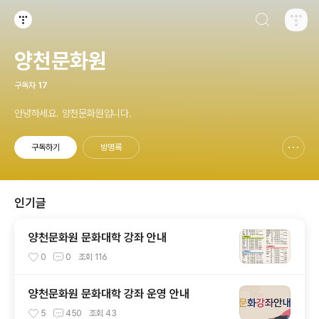
검색하기
티스토리
양천문화원
구독자
17
안녕하세요. 양천문화원입니다.
구독하기
방명록
신고하기 레이어
열기
인기글
양천문화원 문화대학 강좌 안내
0
0
조회
116
양천문화원 문화대학 강좌 운영 안내
5
450
조회
43