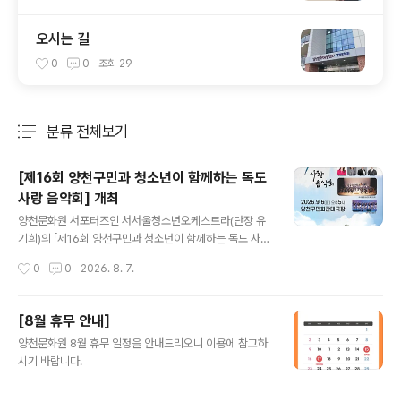
오시는 길
0
0
조회
29
분류 전체보기
주요 글 목록
[제16회 양천구민과 청소년이 함께하는 독도
사랑 음악회] 개최
글 내용
양천문화원 서포터즈인 서서울청소년오케스트라(단장 유
기희)의 「제16회 양천구민과 청소년이 함께하는 독도 사랑
음악회」가오는 2026년 9월 6일(일) 오후 5시, 양천구민
작성시간
0
0
2026. 8. 7.
회관 대극장에서 개최됩니다.이번 음악회는 독도의 역사와
의미를 문화예술을 통해 되새기고,지역 주민과 청소년이
음악으로 하나 되어 나라사랑의 마음을 나누고자 마련된
[8월 휴무 안내]
뜻깊은 공연입니다.이번 무대에서는 클래식과 국악, 대중
글 내용
양천문화원 8월 휴무 일정을 안내드리오니 이용에 참고하
음악을 아우르는 풍성한 프로그램이 펼쳐집니다. 유기희
시기 바랍니다.
지휘자의 지휘 아래 유다원 아나운서의 사회로 진행되며,
소프라노 김정우, 베이스 박종선, 정가 신윤솔,양천어린이
합창단이 함께 출연하여 감동적이고 아름다운 무대를 선사