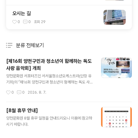
오시는 길
0
0
조회
29
분류 전체보기
주요 글 목록
[제16회 양천구민과 청소년이 함께하는 독도
사랑 음악회] 개최
글 내용
양천문화원 서포터즈인 서서울청소년오케스트라(단장 유
기희)의 「제16회 양천구민과 청소년이 함께하는 독도 사랑
음악회」가오는 2026년 9월 6일(일) 오후 5시, 양천구민
작성시간
0
0
2026. 8. 7.
회관 대극장에서 개최됩니다.이번 음악회는 독도의 역사와
의미를 문화예술을 통해 되새기고,지역 주민과 청소년이
음악으로 하나 되어 나라사랑의 마음을 나누고자 마련된
[8월 휴무 안내]
뜻깊은 공연입니다.이번 무대에서는 클래식과 국악, 대중
글 내용
양천문화원 8월 휴무 일정을 안내드리오니 이용에 참고하
음악을 아우르는 풍성한 프로그램이 펼쳐집니다. 유기희
시기 바랍니다.
지휘자의 지휘 아래 유다원 아나운서의 사회로 진행되며,
소프라노 김정우, 베이스 박종선, 정가 신윤솔,양천어린이
합창단이 함께 출연하여 감동적이고 아름다운 무대를 선사