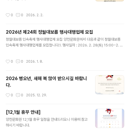
리, 민요, 한국무용, 풍물놀이, 택견, 국악 비보이 등)▶ 체
험행사떡메치기, 부럼깨기연날리기, 팽이치기쥐불놀이, 소
작성시간
0
0
2026. 2. 2.
원쓰기윷놀이, 널뛰기, 투호던..
2026년 제24회 정월대보름 행사대행업체 모집
글 내용
정월대보름 민속축제 행사대행업체 모집 양천문화원에서 다음과 같이 정월대보름
민속축제 행사대행업체를 모집합니다.1. 행사일자 : 2026. 2. 28(토) 15:00~2. 행
사장소 : 안양천 둔치 신정교 아래 2야구장3. 접수기간 : 2026. 1. 8.(목) 09:00 ~
16.(금) 18:00까지4. 응모부문 및 방법 : 정월대보름 행사대행(단독 또는 컨소시엄
작성시간
0
0
2026. 1. 8.
으로 응모)5. 응모자격 : 지역문화행사 경력을 가지고 있고 소정의 자격을 갖춘 자○
우리원이 제시하는 대보름행사 내용을 수락하는 사업자○ 다년간 지역문화행사관련
업에 종사하여 문화 관련행사 경력 소유자ㆍ행사관련 비품 및 관련 장비를 일정에 차
2026 병오년, 새해 복 많이 받으시길 바랍니
질 없이 공급 가능한 사업자ㆍ대보름행사를 원활히 수행하여 지역문화예술 발전에
다.
기여할 수 있는 사업자6. 행사..
작성시간
0
0
2025. 12. 29.
[12,1월 휴무 안내]
글 내용
양천문화원 12,1월 휴무 일정을 안내드리오니 이용에 참고
하시기 바랍니다.