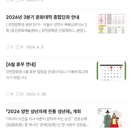
0
0
2026. 7. 2.
2026년 3분기 문화대학 종합강좌 안내
글 내용
[ 양천문화원 본원 ]위치 : 서울시 양천구 목동남로106 2
층 (갈산문화예술센터) [ 양천문화원 신월캠퍼스_분원 ]위
치 : 서울 양천구 곰달래로 36 (신월문화예술센터)
작성시간
2
0
2026. 6. 5.
[6월 휴무 안내]
글 내용
양천문화원 6월 휴무 일정을 안내드리오니 이용에 참고하
시기 바랍니다.
작성시간
0
0
2026. 5. 28.
「2026 양천 성년의례 전통 성년례」 개최
글 내용
"아이의 시간을 지나 어른의 문턱에 서는 순간." 관혼상제
(冠婚喪祭) 중 하나인 '관례(冠禮)'는 한 사람의 성장을
축하하고 새로운 시작을 알리는 전통 성년의식입니다. 양