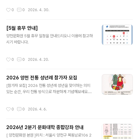
천문화원에서는 올해 성년을 맞이한 청년들이 전통 한복을
작성시간
0
0
2026. 4. 30.
입고 성년의 예를 배우며 그 의미를 되새기는 자리를 마련
했습니다. 우리 전통의 아름다움을 함께 나누고, 인생의 소
중한 첫걸음을 내딛는 청년들을 위해 가족과 지인 여러분
[5월 휴무 안내]
의 많은 관심과 참여를 부탁드립니다. 행사 개요일시: 202
글 내용
6.05.09.(토) 11:00 장소: 양천문화원 잔디마당 (양천구
양천문화원 5월 휴무 일정을 안내드리오니 이용에 참고하
목동남로 106, 갈산문화예술센터) 대상: 올해 성년이 되는
시기 바랍니다.
양천구 청소년 무료 관람주최/후원: 양천문화원 / 양천구
문의: 02-2651-5300
작성시간
0
0
2026. 4. 20.
2026 양천 전통 성년례 참가자 모집
글 내용
[참가자 모집] 2026 전통 성년례 성년을 맞이하는 의미
있는 순간, 우리 전통 방식으로 차분하게 기념해보세요.한
복을 입고 예를 배우며 어른으로 나아가는 뜻깊은 시간을
함께할 전통 성년례 참가자를 모집합니다. ■ 행사 개요-
작성시간
0
0
2026. 4. 6.
일시: 2026년 5월 9일(토) 11:00- 장소: 양천문화원 잔
디마당 (양천구 목동남로 106, 갈산문화예술센터) ■ 모집
대상- 2026년 성년이 되는 양천구 청소년 (2007년생 /
2026년 2분기 문화대학 종합강좌 안내
만 19세, 男 : 3, 女 : 3 ) ■ 행사 내용- 성년자 한복 착용
글 내용
및 예절 교육, 예행연습- 식전 공연- 1부 전통 성년례- 2부
[ 양천문화원 본원 ]위치 : 서울시 양천구 목동남로106 2