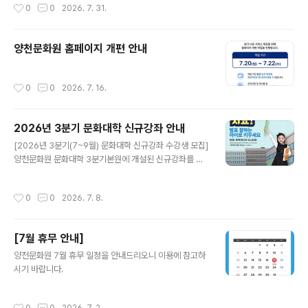
작성시간
0
0
2026. 7. 31.
할 예정입니다.양천구민 여러분의 많은 관심과 관람 부탁
드립니다.[연주 프로그램]- 대중가요 -다시 만난 세계(..
양천문화원 홈페이지 개편 안내
작성시간
0
0
2026. 7. 16.
2026년 3분기 문화대학 신규강좌 안내
글 내용
[2026년 3분기(7~9월) 문화대학 신규강좌 수강생 모집]
양천문화원 문화대학 3분기본원에 개설된 신규강좌를 소
개합니다. ○ 운영시기 : 2026년 7월~9월 (3개월)○ 신
규강좌 접수시기 : 정원 마감시까지○ 접수방법 : 양천문화
작성시간
0
0
2026. 7. 8.
원 사무국 방문 및 전화접수○ 문의전화: 02-2651-530
0 (본원) / 02-2699-9585 (신월캠퍼스)
[7월 휴무 안내]
글 내용
양천문화원 7월 휴무 일정을 안내드리오니 이용에 참고하
시기 바랍니다.
작성시간