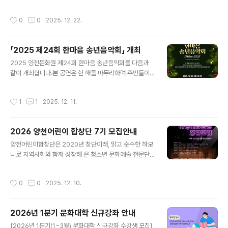
작성시간
0
0
2025. 12. 22.
「2025 제24회 한마음 송년음악회」 개최
글 내용
2025 양천문화원 제24회 한마음 송년음악회를 다음과
같이 개최합니다.본 공연은 한 해를 마무리하며 주민들이
함께 즐길 수 있는 연말 문화행사로 마련된 것입니다. MC
조영구를 비롯하여 신성, 김범룡, 김양, 우순실, 조은성, 라
작성시간
1
1
2025. 12. 11.
클라쎄 등이 출연하여 다양한 무대를 선보일 예정입니다.
공연 일정은 아래와 같습니다. ○ 일 시 : 2025. 12. 23.
(화) 18:30○ 장 소 : 양천문화회관 대극장○ 출 연 : 조영
2026 양천어린이 합창단 7기 모집안내
구(MC), 신성, 김범룡, 김양, 우순실, 조은성, 라클라쎄○
글 내용
관 람 : 전석 선착순 무료 입장 많은 관심과 참여를 바랍니
양천어린이합창단은 2020년 창단이래, 맑고 순수한 하모
다.
니로 지역사회와 함께 성장해 온 청소년 문화예술 전문단
체입니다.현재 약 50여 명의 정·명예단원 및 예비단원이
활동 중이며, 그동안 20회 이상의 초청·기획공연과 정기연
작성시간
0
0
2025. 12. 10.
주회를 통해 지역과 세대를 아우르는 감동의 무대를 만들
어 왔습니다. 합창은 아이들이 협력과 배려, 표현력과 자신
감을 배우는 소중한 예술교육의 장입니다.양천어린이합창
2026년 1분기 문화대학 신규강좌 안내
단은 단순한 음악활동을 넘어, 공동체 안에서 함께 성장하
글 내용
는 인성예술교육 모델로 발전하고 있습니다. 2025년에는
[2026년 1분기(1~3월) 문화대학 신규강좌 수강생 모집]