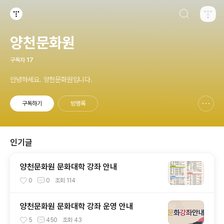
검색하기
티스토리
양천문화원
구독자
17
안녕하세요. 양천문화원입니다.
구독하기
방명록
신고하기 레이어
열기
인기글
양천문화원 문화대학 강좌 안내
0
0
조회
114
양천문화원 문화대학 강좌 운영 안내
5
450
조회
43