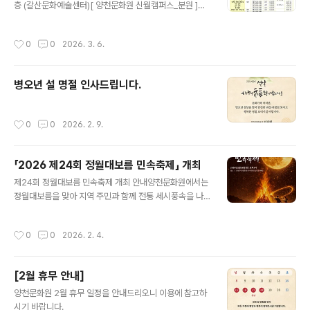
기념 촬영 ■ 신청 방법- 양천문화원 홈페이지 신청서 다운
층 (갈산문화예술센터)[ 양천문화원 신월캠퍼스_분원 ]위
로드 → 작성 후 이메일(26515300@hanmail.net) 접
치 : 서울 양천구 곰달래로 36 (신월문화예술센터)
수 ■ 참가 혜택- 참..
작성시간
0
0
2026. 3. 6.
병오년 설 명절 인사드립니다.
작성시간
0
0
2026. 2. 9.
「2026 제24회 정월대보름 민속축제」 개최
글 내용
제24회 정월대보름 민속축제 개최 안내양천문화원에서는
정월대보름을 맞아 지역 주민과 함께 전통 세시풍속을 나
누는「제24회 정월대보름 민속축제」를 개최합니다. 달집태
우기와 다양한 전통공연·체험행사를 통해한 해의 건강과
작성시간
0
0
2026. 2. 4.
안녕을 기원하는 뜻깊은 자리에 주민 여러분의 많은 관심
과 참여를 바랍니다.■ 행사 개요행 사 명 : 제24회 정월대
보름 민속축제일 시 : 2026년 2월 28일(토) 오후 3시장
[2월 휴무 안내]
소 : 양천구 안양천 둔치 야구장 (신정교 아래)주 최 : 양천
글 내용
문화원후 원 : 양천구■ 주요 프로그램▶ 전통공연개막식
양천문화원 2월 휴무 일정을 안내드리오니 이용에 참고하
및 개막공연지역문화예술단 공연(외줄타기, 길놀이, 판소
시기 바랍니다.