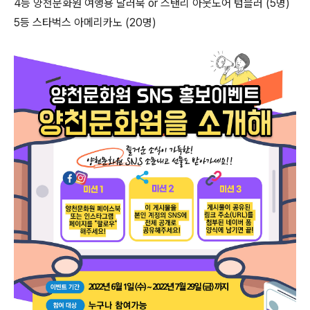
4등 양천문화원 여행용 달러북 or 스탠리 아웃도어 텀블러 (5명)
5등 스타벅스 아메리카노 (20명)