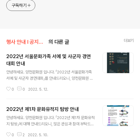
구독하기
더보기
행사 안내 Ι 공지사항/공지사항
의 다른 글
2022년 서울문화가족 서예 및 사군자 경연
대회 안내
글 내용
안녕하세요. 양천문화원 입니다. 「2022년 서울문화가족
서예 및 사군자 경연대회」를 안내드리오니, 양천문화원 수
강생 여러분의 많은 관심과 참여 부탁드립니다. ↓↓↓ 주
0
0
2022. 5. 12.
최사 안내 바로가기 http://www.seoulccf.or.kr/open
Square/detail/perforNotice?board_gb=perforN
otice&board_seq=179&gcfac_menu_cd=U050
2022년 제1차 문화유적지 탐방 안내
2&currRow=1&scType=TITLE&srch_input=
글 내용
안녕하세요. 양천문화원 입니다. 「2022년 제1차 문화유적
지 탐방」에 대해 안내드리오니, 많은 관심과 참여 부탁드립
니다.
0
2
2022. 5. 10.