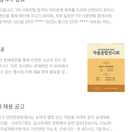
립니다. 1차 서류전형 합격자 여러분께 축하를 드리며 선정되지 못하신
명단을 통해 확인해 주시기 바라며, 차후 일정은 1차 서류전형 합격자에
⦁ 김○음 (010-****-1632)⦁ 황○선 (010-****-1683)⦁ 허○언
010-****-1685)⦁ 김○경 (010-****-6163) ※ 2차 면접일. - 일 시 :
내
5년 문예제전을 통해 선정된 수상작 전시 및
니다. 이번 전시회는 문예제전 각 분야에서
수 있는 행사로,지역 예술 창작 활동을 장려
문예제전에서 우수한 평가를 받은 작품들을
 예술적 깊이를 경험할 수 있는 소중한 시간
) 오전 10시 30분개전식: 2025년 11월 29
홀개전식 및 전시: 양천문화회관 전시실..
개 채용 공고
공고 양천문화원에서는 능력과 열정 있는 직원을 아래와 같이 공개채용
용인원 : 사무직 1명2. 응시자격① 문화행사 관련 업무(초보자도 가능)②
근무실적평가에 따라 기간연장 가능.4. 근로시간 : 주 40시간, 1일 8시간