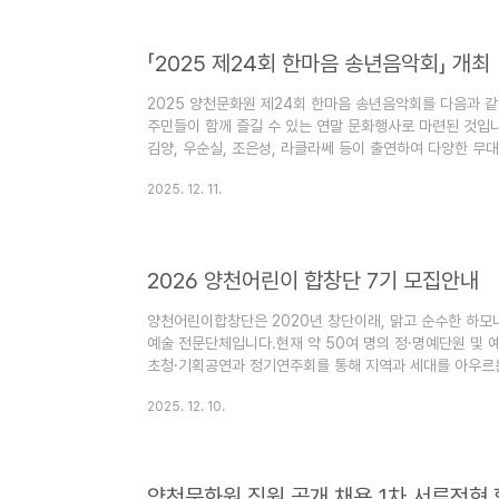
「2025 제24회 한마음 송년음악회」 개최
2025 양천문화원 제24회 한마음 송년음악회를 다음과 
주민들이 함께 즐길 수 있는 연말 문화행사로 마련된 것입니
김양, 우순실, 조은성, 라클라쎄 등이 출연하여 다양한 무
같습니다. ○ 일 시 : 2025. 12. 23.(화) 18:30○ 장 
2025. 12. 11.
신성, 김범룡, 김양, 우순실, 조은성, 라클라쎄○ 관 람 :
랍니다.
2026 양천어린이 합창단 7기 모집안내
양천어린이합창단은 2020년 창단이래, 맑고 순수한 하모
예술 전문단체입니다.현재 약 50여 명의 정·명예단원 및 
초청·기획공연과 정기연주회를 통해 지역과 세대를 아우르는
아이들이 협력과 배려, 표현력과 자신감을 배우는 소중한
2025. 12. 10.
순한 음악활동을 넘어, 공동체 안에서 함께 성장하는 인성
에는 기존 합창단 외에 ‘동요반’을 신설하여 예비 초등학생
수 있도록 하였으며, 개인지도·소규모 앙상블·무대 실연 
체로서의 전문성과 ..
양천문화원 직원 공개 채용 1차 서류전형