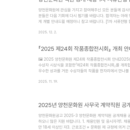
양천문화원에 관심을 가지고 참여해주신 모든 분들께 감사드
분들은 다음 기회에 다시 뵙기를 바랍니다. 합격자는 아래 
게 개별 안내드릴 예정이니 참고 바랍니다. [1차 서류전형 합격자]
(010-****-4403)⦁ 이○선 (010-****-9588)⦁ 곽○정 (
2025. 12. 2.
2025. 12. 3(수) 14:00~
『2025 제24회 작품종합전시회』 개최 안
🖼️ 2025 양천문화원 제24회 작품종합전시회 안내202
수상자 시상식을 포함한「제24회 작품종합전시회」를 개최합
우수한 성과를 거둔 수상자들의 작품을 한자리에서 만나볼 
하고 문화적 가치 확산을 도모하기 위해 마련되었습니다. 
2025. 11. 19.
한자리에서 만나볼 수 있는 전시로,수상작들의 창작 가치와
이 되기를 바랍니다.📅 일 정시상식: 2025년 11월 29일(토
일(토) 오전 11시 30분📍 장 소시상식: 해누리타운 아트
2025년 양천문화원 사무국 계약직원 공
양천문화원공고 2025-3 양천문화원 계약직원 공개채용 
하오니 많은 지원 바랍니다. 1. 채용인원 및 응시자격1. 채
만 18세 이상인 자3. 근로조건 ※ 문화원 제 규정에 의거 