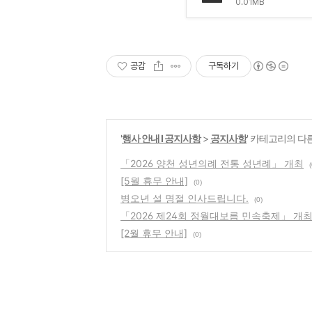
0.01MB
공감
구독하기
'
행사 안내 Ι 공지사항
>
공지사항
' 카테고리의 다
「2026 양천 성년의례 전통 성년례」 개최
(
[5월 휴무 안내]
(0)
병오년 설 명절 인사드립니다.
(0)
「2026 제24회 정월대보름 민속축제」 개
[2월 휴무 안내]
(0)