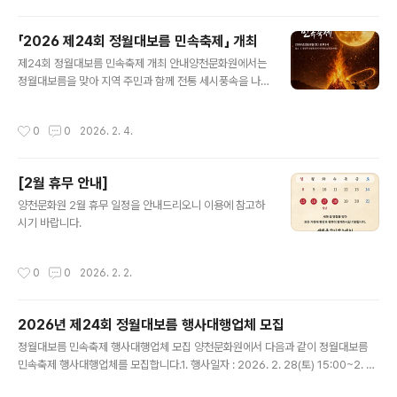
수 ■ 참가 혜택- 참..
「2026 제24회 정월대보름 민속축제」 개최
글 내용
제24회 정월대보름 민속축제 개최 안내양천문화원에서는
정월대보름을 맞아 지역 주민과 함께 전통 세시풍속을 나
누는「제24회 정월대보름 민속축제」를 개최합니다. 달집태
우기와 다양한 전통공연·체험행사를 통해한 해의 건강과
작성시간
0
0
2026. 2. 4.
안녕을 기원하는 뜻깊은 자리에 주민 여러분의 많은 관심
과 참여를 바랍니다.■ 행사 개요행 사 명 : 제24회 정월대
보름 민속축제일 시 : 2026년 2월 28일(토) 오후 3시장
[2월 휴무 안내]
소 : 양천구 안양천 둔치 야구장 (신정교 아래)주 최 : 양천
글 내용
문화원후 원 : 양천구■ 주요 프로그램▶ 전통공연개막식
양천문화원 2월 휴무 일정을 안내드리오니 이용에 참고하
및 개막공연지역문화예술단 공연(외줄타기, 길놀이, 판소
시기 바랍니다.
리, 민요, 한국무용, 풍물놀이, 택견, 국악 비보이 등)▶ 체
험행사떡메치기, 부럼깨기연날리기, 팽이치기쥐불놀이, 소
작성시간
0
0
2026. 2. 2.
원쓰기윷놀이, 널뛰기, 투호던..
2026년 제24회 정월대보름 행사대행업체 모집
글 내용
정월대보름 민속축제 행사대행업체 모집 양천문화원에서 다음과 같이 정월대보름
민속축제 행사대행업체를 모집합니다.1. 행사일자 : 2026. 2. 28(토) 15:00~2. 행
사장소 : 안양천 둔치 신정교 아래 2야구장3. 접수기간 : 2026. 1. 8.(목) 09:00 ~