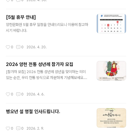
0
0
2026. 4. 30.
입고 성년의 예를 배우며 그 의미를 되새기는 자리를 마련
했습니다. 우리 전통의 아름다움을 함께 나누고, 인생의 소
중한 첫걸음을 내딛는 청년들을 위해 가족과 지인 여러분
[5월 휴무 안내]
의 많은 관심과 참여를 부탁드립니다. 행사 개요일시: 202
글 내용
6.05.09.(토) 11:00 장소: 양천문화원 잔디마당 (양천구
양천문화원 5월 휴무 일정을 안내드리오니 이용에 참고하
목동남로 106, 갈산문화예술센터) 대상: 올해 성년이 되는
시기 바랍니다.
양천구 청소년 무료 관람주최/후원: 양천문화원 / 양천구
문의: 02-2651-5300
작성시간
0
0
2026. 4. 20.
2026 양천 전통 성년례 참가자 모집
글 내용
[참가자 모집] 2026 전통 성년례 성년을 맞이하는 의미
있는 순간, 우리 전통 방식으로 차분하게 기념해보세요.한
복을 입고 예를 배우며 어른으로 나아가는 뜻깊은 시간을
함께할 전통 성년례 참가자를 모집합니다. ■ 행사 개요-
작성시간
0
0
2026. 4. 6.
일시: 2026년 5월 9일(토) 11:00- 장소: 양천문화원 잔
디마당 (양천구 목동남로 106, 갈산문화예술센터) ■ 모집
대상- 2026년 성년이 되는 양천구 청소년 (2007년생 /
병오년 설 명절 인사드립니다.
만 19세, 男 : 3, 女 : 3 ) ■ 행사 내용- 성년자 한복 착용
및 예절 교육, 예행연습- 식전 공연- 1부 전통 성년례- 2부
기념 촬영 ■ 신청 방법- 양천문화원 홈페이지 신청서 다운
작성시간
0
0
2026. 2. 9.
로드 → 작성 후 이메일(26515300@hanmail.net) 접