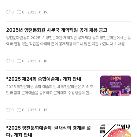
식을 포함한「제24회 작품종합전시회」를 개최합니다. 이번
전시회는 문예제전 각 분야에서 우수한 성과를 거둔 수상
작성시간
0
0
2025. 11. 19.
자들의 작품을 한자리에서 만나볼 수 있는 행사로,지역 예
술 창작 활동을 장려하고 문화적 가치 확산을 도모하기 위
해 마련되었습니다. 문예제전에서 우수한 평가를 받은 작
2025년 양천문화원 사무국 계약직원 공개 채용 공고
품들을 한자리에서 만나볼 수 있는 전시로,수상작들의 창
글 내용
작 가치와 예술적 깊이를 경험할 수 있는 소중한 시간이 되
양천문화원공고 2025-3 양천문화원 계약직원 공개채용 공고 양천문화원에서는 능
기를 바랍니다.📅 일 정시상식: 2025년 11월 29일(토) 오
력과 열정 있는 직원을 아래와 같이 공개채용 하오니 많은 지원 바랍니다. 1. 채용인
전 10시 30분개전식: 2025년 11월 29일(토) 오전 11시
원 및 응시자격1. 채용인원 : 사무직 1명2. 응시자격① 문화행사 관련 업무(초보자도
30분📍 장 소시상식: 해누리타운 아트홀개전식 및 전시:
가능)② 만 18세 이상인 자3. 근로조건 ※ 문화원 제 규정에 의거 근무실적평가에 따
작성시간
0
0
2025. 11. 18.
양천문화회관 전시실..
라 기간연장 가능.4. 근로시간 : 주 40시간, 1일 8시간(09:00~18:00)5. 보 수 : 문
화원 보수규정에 따름6. 직무내용 및 요건은 첨부된 직무기술서를 참조하시기 바랍
니다.7. 결격사유 : 본원 인사규정 제8조(결격사유)에 해당되지 않는 사람8. 최종합
『2025 제24회 종합예술제』 개최 안내
격자 발표 후 임용 시 즉시 근무 가능한자. 2. 응시원서 교부 및 접수1. 원서교부 : ’2
글 내용
5. 11. ..
2025 양천문화원 종합 예술제 안내 양천문화원은 지역 주
민과 함께 문화예술을 공유하고,문화대학 수강생들의 한
해 동안의 활동 결과를 발표하는「2025 양천문화원 종합
예술제」를 개최합니다. 본 예술제는 수강생들이 1년 동안
작성시간
0
0
2025. 11. 12.
배우고 익힌 기량을 선보이는 발표의 장으로,공연 및 작품
전시 등 다양한 프로그램이 준비되어 있습니다. 많은 관심
과 관람을 부탁드립니다. ■ 행사 개요일시: 2025년 11월
『2025 양천문화예술제_클래식의 경계를 넘
22일(토) 오후 1시장소: 양천문화회관 2층 대극장관람: 전
다』 개최 안내
석 선착순 무료 관람■ 프로그램 안내작품 전시개막 인사