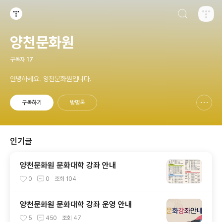
검색하기
티스토리
양천문화원
구독자
17
안녕하세요. 양천문화원입니다.
구독하기
방명록
신고하기 레이어
열기
인기글
양천문화원 문화대학 강좌 안내
0
0
조회
104
양천문화원 문화대학 강좌 운영 안내
5
450
조회
47