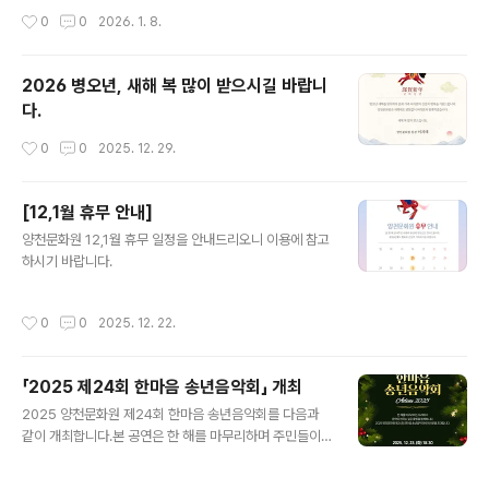
16.(금) 18:00까지4. 응모부문 및 방법 : 정월대보름 행사대행(단독 또는 컨소시엄
작성시간
0
0
2026. 1. 8.
으로 응모)5. 응모자격 : 지역문화행사 경력을 가지고 있고 소정의 자격을 갖춘 자○
우리원이 제시하는 대보름행사 내용을 수락하는 사업자○ 다년간 지역문화행사관련
업에 종사하여 문화 관련행사 경력 소유자ㆍ행사관련 비품 및 관련 장비를 일정에 차
2026 병오년, 새해 복 많이 받으시길 바랍니
질 없이 공급 가능한 사업자ㆍ대보름행사를 원활히 수행하여 지역문화예술 발전에
다.
기여할 수 있는 사업자6. 행사..
작성시간
0
0
2025. 12. 29.
[12,1월 휴무 안내]
글 내용
양천문화원 12,1월 휴무 일정을 안내드리오니 이용에 참고
하시기 바랍니다.
작성시간
0
0
2025. 12. 22.
「2025 제24회 한마음 송년음악회」 개최
글 내용
2025 양천문화원 제24회 한마음 송년음악회를 다음과
같이 개최합니다.본 공연은 한 해를 마무리하며 주민들이
함께 즐길 수 있는 연말 문화행사로 마련된 것입니다. MC
조영구를 비롯하여 신성, 김범룡, 김양, 우순실, 조은성, 라
작성시간