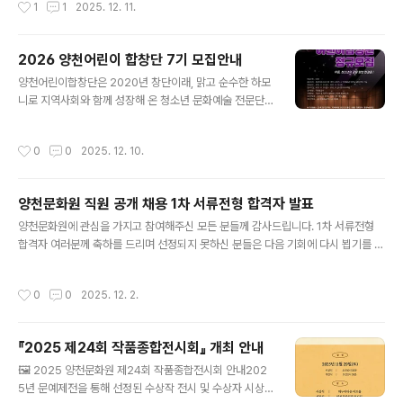
1
1
2025. 12. 11.
클라쎄 등이 출연하여 다양한 무대를 선보일 예정입니다.
공연 일정은 아래와 같습니다. ○ 일 시 : 2025. 12. 23.
(화) 18:30○ 장 소 : 양천문화회관 대극장○ 출 연 : 조영
2026 양천어린이 합창단 7기 모집안내
구(MC), 신성, 김범룡, 김양, 우순실, 조은성, 라클라쎄○
글 내용
관 람 : 전석 선착순 무료 입장 많은 관심과 참여를 바랍니
양천어린이합창단은 2020년 창단이래, 맑고 순수한 하모
다.
니로 지역사회와 함께 성장해 온 청소년 문화예술 전문단
체입니다.현재 약 50여 명의 정·명예단원 및 예비단원이
활동 중이며, 그동안 20회 이상의 초청·기획공연과 정기연
작성시간
0
0
2025. 12. 10.
주회를 통해 지역과 세대를 아우르는 감동의 무대를 만들
어 왔습니다. 합창은 아이들이 협력과 배려, 표현력과 자신
감을 배우는 소중한 예술교육의 장입니다.양천어린이합창
양천문화원 직원 공개 채용 1차 서류전형 합격자 발표
단은 단순한 음악활동을 넘어, 공동체 안에서 함께 성장하
글 내용
는 인성예술교육 모델로 발전하고 있습니다. 2025년에는
양천문화원에 관심을 가지고 참여해주신 모든 분들께 감사드립니다. 1차 서류전형
기존 합창단 외에 ‘동요반’을 신설하여 예비 초등학생 및 저
합격자 여러분께 축하를 드리며 선정되지 못하신 분들은 다음 기회에 다시 뵙기를 바
학년 단원들이 폭넓은 음악 경험을 쌓을 수 있도록 하였으
랍니다. 합격자는 아래 명단을 통해 확인해 주시기 바라며, 차후 일정은 1차 서류전형
며, 개인지도·소규모 앙상블·무대 실연 중심 교육체계를 강
합격자에게 개별 안내드릴 예정이니 참고 바랍니다. [1차 서류전형 합격자]⦁ 김○음
작성시간
0
0
2025. 12. 2.
화하여 어린이 공연예술단체로서의 전문성과 ..
(010-****-1632)⦁ 황○선 (010-****-1683)⦁ 허○언 (010-****-4403)⦁
이○선 (010-****-9588)⦁ 곽○정 (010-****-1685)⦁ 김○경 (010-****-61
63) ※ 2차 면접일. - 일 시 : 2025. 12. 3(수) 14:00~
『2025 제24회 작품종합전시회』 개최 안내
글 내용
🖼️ 2025 양천문화원 제24회 작품종합전시회 안내202
5년 문예제전을 통해 선정된 수상작 전시 및 수상자 시상