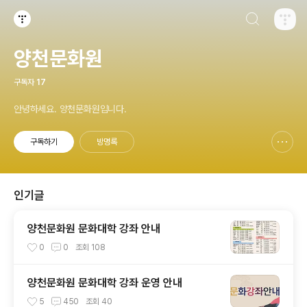
검색하기
티스토리
양천문화원
구독자
17
안녕하세요. 양천문화원입니다.
구독하기
방명록
신고하기 레이어
열기
인기글
양천문화원 문화대학 강좌 안내
0
0
조회
108
양천문화원 문화대학 강좌 운영 안내
5
450
조회
40