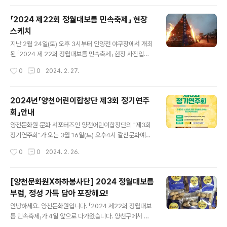
「2024 제22회 정월대보름 민속축제」 현장
스케치
글 내용
지난 2월 24일(토) 오후 3시부터 안양천 야구장에서 개최
된 「2024 제 22회 정월대보름 민속축제」 현장 사진입니
다! 정월대보름 민속축제에 많은 구민들이 찾아주셨습니
작성시간
0
0
2024. 2. 27.
다. 사전공연 사물놀이로 흥을 돋은 후, 오후 3시 이지태 양
천문화원장의 개최 징을 시작으로 화려한 축제의 개막을
알렸으며 떡메치기, 윷놀이, 제기차기 등 다양한 민속놀이
2024년「양천어린이합창단 제3회 정기연주
체험부스와 먹거리 장터가 열렸습니다. 또한 한국무용, 경
회」안내
기민요, 외줄 타기, 사물놀이, 북청 사자놀이 춤 등의 다채
글 내용
로운 공연무대가 펼쳐졌으며 연 날리기 시연, LED 쥐불놀
양천문화원 문화 서포터즈인 양천어린이합창단의 "제3회
이 체험 등이 진행되었습니다. 오후 6시 본 행사에서는 달
정기연주회"가 오는 3월 16일(토) 오후4시 갈산문화예술
집태우기와 불꽃놀이가 성대히 펼쳐졌습니다. 이번 양천문
센터 4층 아이누리홀에서 개최됩니다. 우리 어린이들이 1
작성시간
0
0
2024. 2. 26.
화원 정월대보름 민속축제를 위해 열심히 준비해 주신 출
년 동안 열심히 연습한 곡들로 무대를 가득 채울 예정이오
연진 여러분, 봉사자 분들 그리고 ..
니 많은 관심과 관람 바랍니다. ■ 일시: 2024. 03. 16. 토
요일, 오후 4시 ■ 장소: 갈산문화예술센터 4층 아이누리
[양천문화원X하하봉사단] 2024 정월대보름
홀 ■ 문의: 양천어린이합창단 010-6347-0780 #양천
부럼, 정성 가득 담아 포장해요!
문화원 #서포터즈 #양천어린이합창단 #연주회 #노래 #
글 내용
국악 #초등학생 #어린이 #꿈나무 #공연 #무료공연 #합
안녕하세요. 양천문화원입니다. 「2024 제22회 정월대보
창단 #음악 #양천구 #갈산문화예술센터 #아이누리홀
름 민속축제」가 4일 앞으로 다가왔습니다. 양천구에서 활
동하는 봉사 단체로, 어르신과 이웃에게 밝은 웃음을 선사