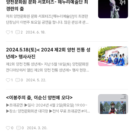
양천문화원 문화 서포터즈- 해누리예술단 최
월동 지역 주민들의 다양한 문화예술 활동을 지원할양천문
경란의 춤
화원 신월캠퍼스에 많은 관심과 참여 바랍니다. 감사합니
글 내용
다! ☆ ☆ ☆ 신월캠퍼스 4분기 수강생 모집중 ☆ ☆ ☆t
저희 양천문화원 문화 서포터즈[해누리예술단]의 최경란
el. 02) 2699-9585
단장님이 이번주 토요일 공연을 합니다. 많은 관심과 관람
바랍니다. 이정 최경란의 춤-도취>■ 일시 : 2024년 6월
작성시간
1
2
2024. 6. 18.
22일(토) 오후7시■ 장소 : 서강대 메리홀대극장 #양천
문화원 #서포터즈 #해누리예술단 #공연 #도취 #춤 #무
용단 #양천문화원서포터즈 #양천구 #양천문화
2024.5.18(토)< 2024 제2회 양천 전통 성
년례> 행사사진
글 내용
제2회 양천 전통 성년례> 지난 5월 18일(토) 양천문화원
잔디마당에서 열린 제2회 양천 전통 성년례> 행사 현장입
니다.우리 문화로 재현된 특별한 성년식은 많은 분들의 눈
작성시간
1
0
2024. 5. 22.
길과 마음을 사로잡았습니다. 세 번의 환복과 섬세한 절차
를 잘 따라 어엿한 성인이 된 6명의 성년자들과,끝까지 자
리하며 축하를 보내주신 양천구민 여러분,또한 행사 준비
<이봉주의 춤, 이순신 양천에 오다>
에 많은 도움을 주신 여러 관계자분들 덕분에 성황리에 행
글 내용
▶초대공연: ▶일시: 2024년 4월 2일(화요일) 19:00~
사를 마쳤습니다. 감사합니다! #양천문화원 #양천구 #
▶장소: 양천문화회관 대극장 ▶전석 무료 초대공연 #이봉
전통성년식 #성년례 #성인 #성년의날 #스무살 #행사 #
주 #춤 #양천문화회관 #대극장 #이순신 #무료공연 #초
축제 #한복 #공연 #축제 #5월 #관혼상제
대공연 #승전무 #양천구 #이봉주의춤이순신양천에오다
작성시간
0
0
2024. 3. 20.
#서포터즈 #양천문화원