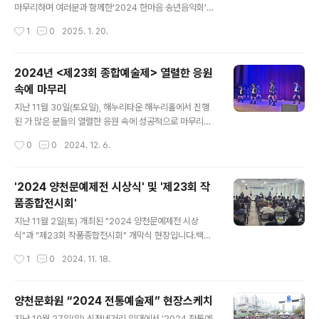
📍 장소: 양천구 안양천 둔치 야구장 (신정교 아래) / (서울
마무리하며 여러분과 함께한'2024 한마음 송년음악회'가
특별시 양천구 안양천로 788)🚗 주차: 신목고등학교 주차
성황리에 마무리 되었습니다. 이번 송년 음악회는 지역 주
작성시간
1
0
2025. 1. 20.
장 (행사장 도보 약 10분) / 서울특별시 양천구 안양천로 7
민 여러분께 감사의 마음을 전하고,따뜻한 연말의 온기를
39🚌 대중교통..
나누기 위해 마련된 자리였습니다.흥겨운 음악, 그리고 참
여자들의 환한 미소 덕분에 더욱 특별한 시간이 되었는데
2024년 <제23회 종합예술제> 열렬한 응원
요,행사에 함께해 주신 모든 분들께 진심으로 감사드립니
속에 마무리
다. 앞으로도 양천문화원은 여러분과 함께하는 다양한 프
글 내용
로그램과 행사를 통해더 많은 추억을 만들어갈 예정입니
지난 11월 30일(토요일), 해누리타운 해누리홀에서 진행
다.새해에도 많은 관심과 사랑 부탁드려요!
된 가 많은 분들의 열렬한 응원 속에 성공적으로 마무리되
었습니다! 🎉 이번 예술제는 문화원 수강생들이 한 해 동
작성시간
0
0
2024. 12. 6.
안 갈고닦은 기량을 무대 위에서 마음껏 펼치는 자리로, 다
양한 공연과 작품 전시가 어우러진 축제의 장이었습니
다. 열정적인 공연과 정성 가득한 작품들은 관객들에게 깊
'2024 양천문예제전 시상식' 및 '제23회 작
은 감동과 즐거움을 선사했답니다. 함께해 주신 모든 분들
품종합전시회'
께 진심으로 감사드리며, 앞으로도 양천문화원의 다양
글 내용
한 활동과 행사에 많은 관심과 사랑 부탁드립니다. ❤
지난 11월 2일(토) 개최된 "2024 양천문예제전 시상
📸 행사 사진과 함께 종합예술제의 생생한 순간을 감상
식"과 "제23회 작품종합전시회" 개막식 현장입니다.백일
해 보세요! #양천문화원 #종합예술제 #문화예술 #양천
장과 사생대회, 휘호대회에서 우수한 기량을 선보인 작품
작성시간
1
0
2024. 11. 18.
구 #지역문화 #문화사랑 #성공적인마무리 #연말행사
을 선발하여 상장을 수여했고, 아울러 양천문화원 1층에서
문예제전 수상작을 전시한 ‘제23회 작품종합전시회’의 개
막식이 진행되었습니다.많은 분들이 오셔서 함께 축하하고
양천문화원 “2024 전통예술제” 현장스케치
기쁨을 나누는 뜻 깊은 시간이었습니다. 제23회 작품종합
글 내용
지난 10월 27일(일) 신정네거리 일대에서 '2024 전통예