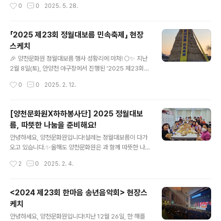
작성시간
0
0
2025. 5. 28.
친 환복과 고유의 의례 절차를 통해성년자들이 한층 성숙
할 예정입니다.양천구민 여러분의 많은 관심과 관람 부탁
한 어른으로 거듭나는 뜻깊은 시간으로 꾸며졌습니다. 성
드립니다.[연주 프로그램]- 대중가요 -다시 만난 세계(..
년이 되는 순간을 우리 문화로 함께 나누며, 모두가 의미와
「2025 제23회 정월대보름 민속축제」 현장
감동을 함께한 소중한 시간이었습니다.참석해 주신 모든
스케치
분들께 진심으로 감사드립니다.
글 내용
🎉 양천문화원 정월대보름 행사 성황리에 마쳐! 🌕✨ 지난
2월 8일(토), 안양천 야구장에서 진행된 '2025 제23회
정월대보름 민속축제'가 큰 호응 속에 마무리되었습니다!
작성시간
0
0
2025. 2. 12.
💫 이날 행사에서는 온 가족이 함께 즐길 수 있는 다양한
전통문화 놀이 체험과 예술 공연, 그리고 풍성한 먹거리 장
터가 펼쳐졌습니다. 달맞이 행사와 불꽃놀이까지 함께하며
[양천문화원X하하봉사단] 2025 정월대보
많은 분들이 한 해의 건강과 풍요를 기원하고, 우리 전통문
름, 따뜻한 나눔을 준비해요!
화의 소중함을 다시 한 번 느낄 수 있는 뜻깊은 시간이었습
글 내용
니다. 🙏 행사에 참여해주신 모든 분들께 감사드리며, 앞으
안녕하세요, 양천문화원입니다!설레는 정월대보름이 다가
로도 양천문화원은 더욱 다양한 문화 행사로 여러분을 찾
오고 있습니다.✨올해도 양천문화원은 과 함께 따뜻한 나
아뵙겠습니다. 많은 관심과 응원 부탁드립니다! 문화원 #
눔을 준비했어요!정성껏 포장한 부럼 한 알, 한 알에 건강과
작성시간
2
0
2025. 2. 4.
정월대보름 #2025 #전통문화 #풍성한한해 #달맞이 #
행복을 기원하는 마음을 담았습니다.💕 봉사자분들의 따뜻
보름달 #전통문화체험 ..
한 손길이 더해져 더욱 특별한 시간이었답니다.다가오는
「2025 제23회 정월대보름 민속축제」 기대되지 않으세
<2024 제23회 한마음 송년음악회> 현장스
요?양천문화원이 준비한 전통놀이, 민속공연, ,부럼 나누기
케치
등 다양한 프로그램과 함께 정월대보름의 정취를 한껏 느
글 내용
껴보세요! 📅 날짜: 2025년 2월 8일 토요일 오후 3시~
안녕하세요, 양천문화원입니다!지난 12월 26일, 한 해를