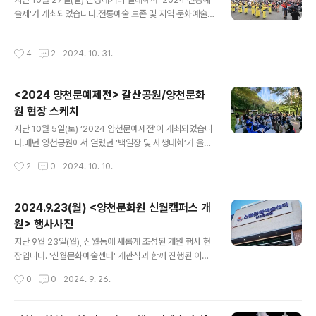
전시회는 11월 2일(토)부터 4일(월)까지 진행되었으며, 가
술제'가 개최되었습니다.전통예술 보존 및 지역 문화예술
을의 마지막 여운과 함께 성황리에 마무리 되었습니다.내
활성화 일환으로 매년 개최되고 있는 전통예술제가 올해
년에 개최되는 양천문예제전과 작품종합전시회에도 많은
는‘제1회 양천가족 거리축제’와 헴께 진행되어 더 큰 볼거
기대와 참여 바랍니다. 감사합니다! #양천문화원 #양천
작성시간
4
2
2024. 10. 31.
리를 선사했습니다. 양천문화원 취타대 단원들이 공연장
문예제전 #백일장 #사생대회 #휘호대회 #작품종합전시
일대를 행진하며 축제의 개막을 화려하게 알렸고,이어 해
회 #시상식 #개막식 #후기 #비하인드 #사진 ..
누리예술단, 안재현, 양천예술단, 신자순국악예술단, 강연
<2024 양천문예제전> 갈산공원/양천문화
아무용단, 박안순소리예술단, 국립무용단 박재순 수석 무
원 현장 스케치
용수와 K-ARTS 무용단의 아름다운 공연이 이어져 한국
글 내용
전통문화의 멋으로 무대를 가득 채웠습니다.행사장에 울려
지난 10월 5일(토) ‘2024 양천문예제전’이 개최되었습니
퍼진 국악과 아름다운 춤사위가 많은 이들의 눈과 귀를 사
다.매년 양천공원에서 열렸던 ‘백일장 및 사생대회’가 올
로잡았으며 전통예술 공연의 멋과 신명을 선사했습니다.
해 처음으로 갈산공원에서 있었습니다.오전 10시, 202
작성시간
2
0
2024. 10. 10.
앞으로도 양천문화원은 매년 가을의 절정에서 지역..
4 양천문예제전 개회식과 아울러 ‘제23회 백일장 및 사생
대회’ 주제가 발표되었고, 오전 11시부터는 양천문화원 3
층 세미나실에서 ‘제24회 휘호대회’가 개최되었습니다.청
2024.9.23(월) <양천문화원 신월캠퍼스 개
명한 가을하늘 아래, 원고지에 꾹꾹 눌러 쓴 글과 노란 단풍
원> 행사사진
잎처럼 색색으로 물든 도화지, 화선지 위에 먹향 가득 담
글 내용
아 멋스럽게 표현된 붓글씨가 가을의 정취를 더욱 느끼
지난 9월 23일(월), 신월동에 새롭게 조성된 개원 행사 현
게 해 주는 하루였습니다.이번 ‘2024양천문예제전’에 참
장입니다. '신월문화예술센터' 개관식과 함께 진행된 이번
여한 참가자 분들은 갈산공원과 양천문화원에서 문화예술
개원 행사는양천문화원 취타대 단원들의 행렬로 화려한 시
작성시간
0
0
2024. 9. 26.
로 행복한 가을의 결실을 느끼며 멋진 작품을 완성하였습
작을 알렸고,양천구청장님을 비롯한 여러 관계자분들과 양
니다. 제출된 작품 심사결과는 10월 11..
천구민 분들이마지막까지 자리를 빛내주신 덕분에 성황리
에 행사를 마쳤습니다. 지역 거점형 문화예술 공간으로신