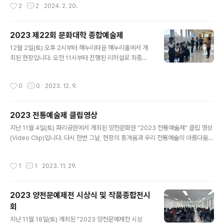
작성시간
2
2
2024. 2. 20.
하는 과 함께 축제에서 나눠드릴 부럼을 포장하였습니다.
부럼을 포장하는 손길에서 정성이 가득 느껴집니다. 의 수
고에 감사드립니다! 양천문화원 정월대보름 민속축제에 많
2023 제22회 문화대학 종합예술제
은 관심과 참여 바랍니다! ※ 상세안내 ■ 일시 : 2024년 2
글 내용
12월 2일(토) 오후 2시부터 해누리타운 해누리홀에서 개
월 24일 토요일 오후 3시~ ■ 장소 : 양천구 안양천 둔치
최된 현장입니다. 오전 11시부터 진행된 리허설로 최종점
야구장 (신정교 아래) / (서울특별시 양천구 안양천로 78
검을 마치고 그동안 갈고 닦은 실력을 가감없이 선보였습
8) ■ 임시주차장 : 신목고등학교 운동장 (행사장 도보 약 1
니다. 캘리그라피, 보태니컬아트, 시각미술, 창의미술작품
0분) 서울특별시 양천구 안양천로 739 ■ 교통편 : 2호선
작성시간
0
0
2023. 12. 9.
반에서 해누리타운 2층 홀에 아름다운 작품들을 전시하였
양천구청역 (도보 약 20분) ■ 참여대상 : 누구나 ■ 문의
고 국악, 무용, 발레, 댄스, 합창 등 총 19팀이 감동적인 무
전화 :..
대를 펼쳤습니다. 아울러 연예인 초청공연으로 즐거움을
2023 전통예술제 클립영상
더했고 공연을 마친 후 진행된 행운권 추첨을 통해 많은 분
글 내용
들과 기쁨을 나눴습니다. 눈부신 열정, 예술로 빛나는 여러
지난 11월 4일(토) 파리공원에서 개최된 양천문화원 "2023 전통예술제" 클립 영상
분을 응원하며, 더욱 성장한 모습으로 펼쳐질 '2024 종합
(Video Clip)입니다. 다시 한번 그날, 현장의 흥겨움과 우리 전통예술의 아름다움을
예술제'도 많은 기대와 관심 바랍니다. 감사합니다! ▼후속
느껴보시기 바라며 준비하였습니다. 2024 전통예술제도 정성껏 준비할 예정이오니
기사 작품전시와 공연, 양천문화원 '2023 제22회 종합예
많은 관심과 기대 바랍니다! #양천문화원 #2023전통예술제 #전통예술제 #파리공
작성시간
1
1
2023. 11. 29.
술제' 개최 https://..
원 #현장 #비디오클립 #영상 #짧은영상 #다시보기 #흥 #신명 #추억 #수석무용수
#박재순 #전통예술 #양천구 #예술가 #전통 #무용 #국악
2023 양천문예제전 시상식 및 작품종합전시
회
글 내용
지난 11월 18일(토) 개최된 "2023 양천문예제전 시상