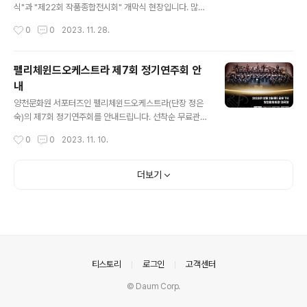
식"과 "제22회 작품종합전시회" 개막식 현장입니다. 많은
구민 여러분과 함께 축하를 전하고 기쁨을 나누며 뜻깊은
작성시간
0
0
2023. 11. 28.
시간이 되었습니다. 그동안 전하지 못했던 가족에 대한 마
음을 글과 그림을 통해 전하고, 전시된 작품 앞에서 사진을
찍기도 하며 설렘과 웃음소리 가득한 시간이었습니다. 아
펠리체윈드오케스트라 제7회 정기연주회 안
울러 2023 양천문예제전 수상작으로 채워진 제22회 작
내
품종합전시회는 '우리 이웃이 담은 양천의 가을 그리고 가
글 내용
족 이야기'라는 주제로 따뜻한 감동과 여운을 전하며 11월
양천문화원 서포터즈인 펠리체윈드오케스트라(단장 정은
22일(수) 성황리에 종료되었습니다. 내년에 개최되는 20
숙)의 제7회 정기연주회를 안내드립니다. 선착순 무료관람
24 양천문예제전과 제23회 작품종합전시회에도 많은 기
이오니, 12월의 낭만을 펠리체윈드오케트라와 함께 해보
작성시간
0
0
2023. 11. 10.
대와 참여 바랍니다. 감사합니다! #양천문화원 #양천문예
시길 바랍니다. 많은 관람 바랍니다! #양천문화원문화서포
제전 #작품종합전시회 #시상식 #개..
터즈 #서포터즈 #펠리체윈드오케스트라 #펠리체 #오케
스트라 #양천구 #정기공연 #연주회 #무료 #무료관람 #
더보기
양천문화회관 #겨울밤 #예술
의안내
티스토리
로그인
고객센터
© Daum Corp.