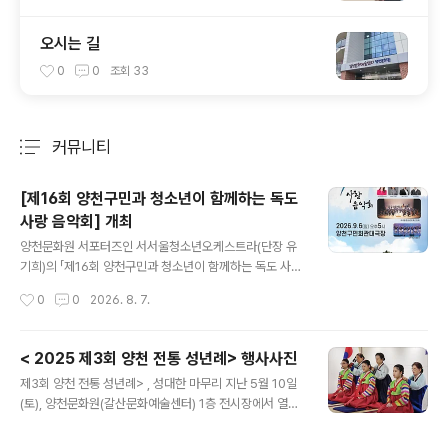
오시는 길
0
0
조회
33
커뮤니티
분류 전체보기
주요 글 목록
[제16회 양천구민과 청소년이 함께하는 독도
사랑 음악회] 개최
글 내용
양천문화원 서포터즈인 서서울청소년오케스트라(단장 유
기희)의 「제16회 양천구민과 청소년이 함께하는 독도 사랑
음악회」가오는 2026년 9월 6일(일) 오후 5시, 양천구민
작성시간
0
0
2026. 8. 7.
회관 대극장에서 개최됩니다.이번 음악회는 독도의 역사와
의미를 문화예술을 통해 되새기고,지역 주민과 청소년이
음악으로 하나 되어 나라사랑의 마음을 나누고자 마련된
< 2025 제3회 양천 전통 성년례> 행사사진
뜻깊은 공연입니다.이번 무대에서는 클래식과 국악, 대중
글 내용
제3회 양천 전통 성년례> , 성대한 마무리 지난 5월 10일
음악을 아우르는 풍성한 프로그램이 펼쳐집니다. 유기희
(토), 양천문화원(갈산문화예술센터) 1층 전시장에서 열린
지휘자의 지휘 아래 유다원 아나운서의 사회로 진행되며,
가 많은 관심과 참여 속에 진행되었습니다. 전통의 가치를
소프라노 김정우, 베이스 박종선, 정가 신윤솔,양천어린이
되새기며 성년의 의미를 되짚는 이번 행사는세 차례에 걸
합창단이 함께 출연하여 감동적이고 아름다운 무대를 선사