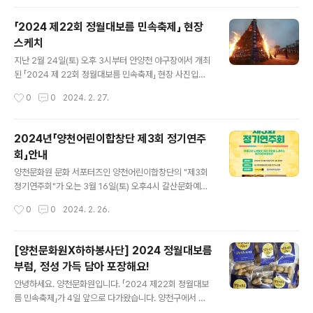
「2024 제22회 정월대보름 민속축제」 현장
스케치
글 내용
지난 2월 24일(토) 오후 3시부터 안양천 야구장에서 개최
된 「2024 제 22회 정월대보름 민속축제」 현장 사진입니
다! 정월대보름 민속축제에 많은 구민들이 찾아주셨습니
작성시간
0
0
2024. 2. 27.
다. 사전공연 사물놀이로 흥을 돋은 후, 오후 3시 이지태 양
천문화원장의 개최 징을 시작으로 화려한 축제의 개막을
알렸으며 떡메치기, 윷놀이, 제기차기 등 다양한 민속놀이
2024년「양천어린이합창단 제3회 정기연주
체험부스와 먹거리 장터가 열렸습니다. 또한 한국무용, 경
회」안내
기민요, 외줄 타기, 사물놀이, 북청 사자놀이 춤 등의 다채
글 내용
로운 공연무대가 펼쳐졌으며 연 날리기 시연, LED 쥐불놀
양천문화원 문화 서포터즈인 양천어린이합창단의 "제3회
이 체험 등이 진행되었습니다. 오후 6시 본 행사에서는 달
정기연주회"가 오는 3월 16일(토) 오후4시 갈산문화예술
집태우기와 불꽃놀이가 성대히 펼쳐졌습니다. 이번 양천문
센터 4층 아이누리홀에서 개최됩니다. 우리 어린이들이 1
작성시간
0
0
2024. 2. 26.
화원 정월대보름 민속축제를 위해 열심히 준비해 주신 출
년 동안 열심히 연습한 곡들로 무대를 가득 채울 예정이오
연진 여러분, 봉사자 분들 그리고 ..
니 많은 관심과 관람 바랍니다. ■ 일시: 2024. 03. 16. 토
요일, 오후 4시 ■ 장소: 갈산문화예술센터 4층 아이누리
[양천문화원X하하봉사단] 2024 정월대보름
홀 ■ 문의: 양천어린이합창단 010-6347-0780 #양천
부럼, 정성 가득 담아 포장해요!
문화원 #서포터즈 #양천어린이합창단 #연주회 #노래 #
글 내용
국악 #초등학생 #어린이 #꿈나무 #공연 #무료공연 #합
안녕하세요. 양천문화원입니다. 「2024 제22회 정월대보
창단 #음악 #양천구 #갈산문화예술센터 #아이누리홀
름 민속축제」가 4일 앞으로 다가왔습니다. 양천구에서 활
동하는 봉사 단체로, 어르신과 이웃에게 밝은 웃음을 선사