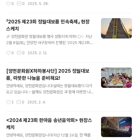
작성시간
0
0
2025. 5. 28.
친 환복과 고유의 의례 절차를 통해성년자들이 한층 성숙
할 예정입니다.양천구민 여러분의 많은 관심과 관람 부탁
한 어른으로 거듭나는 뜻깊은 시간으로 꾸며졌습니다. 성
드립니다.[연주 프로그램]- 대중가요 -다시 만난 세계(..
년이 되는 순간을 우리 문화로 함께 나누며, 모두가 의미와
「2025 제23회 정월대보름 민속축제」 현장
감동을 함께한 소중한 시간이었습니다.참석해 주신 모든
스케치
분들께 진심으로 감사드립니다.
글 내용
🎉 양천문화원 정월대보름 행사 성황리에 마쳐! 🌕✨ 지난
2월 8일(토), 안양천 야구장에서 진행된 '2025 제23회
정월대보름 민속축제'가 큰 호응 속에 마무리되었습니다!
작성시간
0
0
2025. 2. 12.
💫 이날 행사에서는 온 가족이 함께 즐길 수 있는 다양한
전통문화 놀이 체험과 예술 공연, 그리고 풍성한 먹거리 장
터가 펼쳐졌습니다. 달맞이 행사와 불꽃놀이까지 함께하며
[양천문화원X하하봉사단] 2025 정월대보
많은 분들이 한 해의 건강과 풍요를 기원하고, 우리 전통문
름, 따뜻한 나눔을 준비해요!
화의 소중함을 다시 한 번 느낄 수 있는 뜻깊은 시간이었습
글 내용
니다. 🙏 행사에 참여해주신 모든 분들께 감사드리며, 앞으
안녕하세요, 양천문화원입니다!설레는 정월대보름이 다가
로도 양천문화원은 더욱 다양한 문화 행사로 여러분을 찾
오고 있습니다.✨올해도 양천문화원은 과 함께 따뜻한 나
아뵙겠습니다. 많은 관심과 응원 부탁드립니다! 문화원 #
눔을 준비했어요!정성껏 포장한 부럼 한 알, 한 알에 건강과
작성시간
2
0
2025. 2. 4.
정월대보름 #2025 #전통문화 #풍성한한해 #달맞이 #
행복을 기원하는 마음을 담았습니다.💕 봉사자분들의 따뜻
보름달 #전통문화체험 ..
한 손길이 더해져 더욱 특별한 시간이었답니다.다가오는
「2025 제23회 정월대보름 민속축제」 기대되지 않으세
<2024 제23회 한마음 송년음악회> 현장스
요?양천문화원이 준비한 전통놀이, 민속공연, ,부럼 나누기
케치
등 다양한 프로그램과 함께 정월대보름의 정취를 한껏 느
글 내용
껴보세요! 📅 날짜: 2025년 2월 8일 토요일 오후 3시~
안녕하세요, 양천문화원입니다!지난 12월 26일, 한 해를