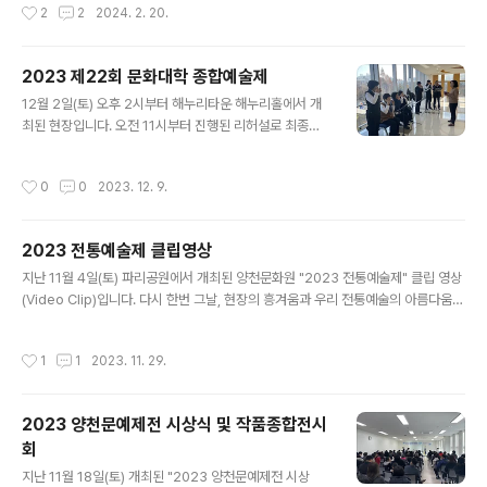
작성시간
2
2
2024. 2. 20.
하는 과 함께 축제에서 나눠드릴 부럼을 포장하였습니다.
부럼을 포장하는 손길에서 정성이 가득 느껴집니다. 의 수
고에 감사드립니다! 양천문화원 정월대보름 민속축제에 많
2023 제22회 문화대학 종합예술제
은 관심과 참여 바랍니다! ※ 상세안내 ■ 일시 : 2024년 2
글 내용
12월 2일(토) 오후 2시부터 해누리타운 해누리홀에서 개
월 24일 토요일 오후 3시~ ■ 장소 : 양천구 안양천 둔치
최된 현장입니다. 오전 11시부터 진행된 리허설로 최종점
야구장 (신정교 아래) / (서울특별시 양천구 안양천로 78
검을 마치고 그동안 갈고 닦은 실력을 가감없이 선보였습
8) ■ 임시주차장 : 신목고등학교 운동장 (행사장 도보 약 1
니다. 캘리그라피, 보태니컬아트, 시각미술, 창의미술작품
0분) 서울특별시 양천구 안양천로 739 ■ 교통편 : 2호선
작성시간
0
0
2023. 12. 9.
반에서 해누리타운 2층 홀에 아름다운 작품들을 전시하였
양천구청역 (도보 약 20분) ■ 참여대상 : 누구나 ■ 문의
고 국악, 무용, 발레, 댄스, 합창 등 총 19팀이 감동적인 무
전화 :..
대를 펼쳤습니다. 아울러 연예인 초청공연으로 즐거움을
2023 전통예술제 클립영상
더했고 공연을 마친 후 진행된 행운권 추첨을 통해 많은 분
글 내용
들과 기쁨을 나눴습니다. 눈부신 열정, 예술로 빛나는 여러
지난 11월 4일(토) 파리공원에서 개최된 양천문화원 "2023 전통예술제" 클립 영상
분을 응원하며, 더욱 성장한 모습으로 펼쳐질 '2024 종합
(Video Clip)입니다. 다시 한번 그날, 현장의 흥겨움과 우리 전통예술의 아름다움을
예술제'도 많은 기대와 관심 바랍니다. 감사합니다! ▼후속
느껴보시기 바라며 준비하였습니다. 2024 전통예술제도 정성껏 준비할 예정이오니
기사 작품전시와 공연, 양천문화원 '2023 제22회 종합예
많은 관심과 기대 바랍니다! #양천문화원 #2023전통예술제 #전통예술제 #파리공
작성시간
1
1
2023. 11. 29.
술제' 개최 https://..
원 #현장 #비디오클립 #영상 #짧은영상 #다시보기 #흥 #신명 #추억 #수석무용수
#박재순 #전통예술 #양천구 #예술가 #전통 #무용 #국악
2023 양천문예제전 시상식 및 작품종합전시
회
글 내용
지난 11월 18일(토) 개최된 "2023 양천문예제전 시상