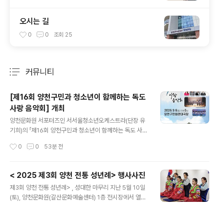
오시는 길
0
0
조회
25
커뮤니티
분류 전체보기
주요 글 목록
[제16회 양천구민과 청소년이 함께하는 독도
사랑 음악회] 개최
글 내용
양천문화원 서포터즈인 서서울청소년오케스트라(단장 유
기희)의 「제16회 양천구민과 청소년이 함께하는 독도 사랑
음악회」가오는 2026년 9월 6일(일) 오후 5시, 양천구민
작성시간
0
0
53분 전
회관 대극장에서 개최됩니다.이번 음악회는 독도의 역사와
의미를 문화예술을 통해 되새기고,지역 주민과 청소년이
음악으로 하나 되어 나라사랑의 마음을 나누고자 마련된
< 2025 제3회 양천 전통 성년례> 행사사진
뜻깊은 공연입니다.이번 무대에서는 클래식과 국악, 대중
글 내용
제3회 양천 전통 성년례> , 성대한 마무리 지난 5월 10일
음악을 아우르는 풍성한 프로그램이 펼쳐집니다. 유기희
(토), 양천문화원(갈산문화예술센터) 1층 전시장에서 열린
지휘자의 지휘 아래 유다원 아나운서의 사회로 진행되며,
가 많은 관심과 참여 속에 진행되었습니다. 전통의 가치를
소프라노 김정우, 베이스 박종선, 정가 신윤솔,양천어린이
되새기며 성년의 의미를 되짚는 이번 행사는세 차례에 걸
합창단이 함께 출연하여 감동적이고 아름다운 무대를 선사