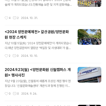
전시회는 11월 2일(토)부터 4일(월)까지 진행되었으며, 가
술제'가 개최되었습니다.전통예술 보존 및 지역 문화예술
을의 마지막 여운과 함께 성황리에 마무리 되었습니다.내
활성화 일환으로 매년 개최되고 있는 전통예술제가 올해
년에 개최되는 양천문예제전과 작품종합전시회에도 많은
는‘제1회 양천가족 거리축제’와 헴께 진행되어 더 큰 볼거
기대와 참여 바랍니다. 감사합니다! #양천문화원 #양천
작성시간
4
2
2024. 10. 31.
리를 선사했습니다. 양천문화원 취타대 단원들이 공연장
문예제전 #백일장 #사생대회 #휘호대회 #작품종합전시
일대를 행진하며 축제의 개막을 화려하게 알렸고,이어 해
회 #시상식 #개막식 #후기 #비하인드 #사진 ..
누리예술단, 안재현, 양천예술단, 신자순국악예술단, 강연
<2024 양천문예제전> 갈산공원/양천문화
아무용단, 박안순소리예술단, 국립무용단 박재순 수석 무
원 현장 스케치
용수와 K-ARTS 무용단의 아름다운 공연이 이어져 한국
글 내용
전통문화의 멋으로 무대를 가득 채웠습니다.행사장에 울려
지난 10월 5일(토) ‘2024 양천문예제전’이 개최되었습니
퍼진 국악과 아름다운 춤사위가 많은 이들의 눈과 귀를 사
다.매년 양천공원에서 열렸던 ‘백일장 및 사생대회’가 올
로잡았으며 전통예술 공연의 멋과 신명을 선사했습니다.
해 처음으로 갈산공원에서 있었습니다.오전 10시, 202
작성시간
2
0
2024. 10. 10.
앞으로도 양천문화원은 매년 가을의 절정에서 지역..
4 양천문예제전 개회식과 아울러 ‘제23회 백일장 및 사생
대회’ 주제가 발표되었고, 오전 11시부터는 양천문화원 3
층 세미나실에서 ‘제24회 휘호대회’가 개최되었습니다.청
2024.9.23(월) <양천문화원 신월캠퍼스 개
명한 가을하늘 아래, 원고지에 꾹꾹 눌러 쓴 글과 노란 단풍
원> 행사사진
잎처럼 색색으로 물든 도화지, 화선지 위에 먹향 가득 담
글 내용
아 멋스럽게 표현된 붓글씨가 가을의 정취를 더욱 느끼
지난 9월 23일(월), 신월동에 새롭게 조성된 개원 행사 현
게 해 주는 하루였습니다.이번 ‘2024양천문예제전’에 참
장입니다. '신월문화예술센터' 개관식과 함께 진행된 이번
여한 참가자 분들은 갈산공원과 양천문화원에서 문화예술
개원 행사는양천문화원 취타대 단원들의 행렬로 화려한 시
작성시간
0
0
2024. 9. 26.
로 행복한 가을의 결실을 느끼며 멋진 작품을 완성하였습
작을 알렸고,양천구청장님을 비롯한 여러 관계자분들과 양
니다. 제출된 작품 심사결과는 10월 11..
천구민 분들이마지막까지 자리를 빛내주신 덕분에 성황리
에 행사를 마쳤습니다. 지역 거점형 문화예술 공간으로신