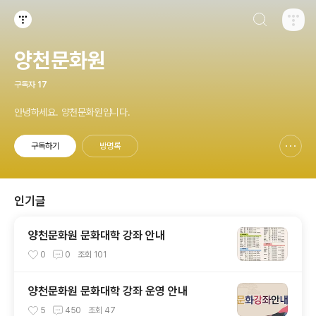
검색하기
티스토리
양천문화원
구독자
17
안녕하세요. 양천문화원입니다.
구독하기
방명록
신고하기 레이어
열기
인기글
양천문화원 문화대학 강좌 안내
0
0
조회
101
양천문화원 문화대학 강좌 운영 안내
5
450
조회
47