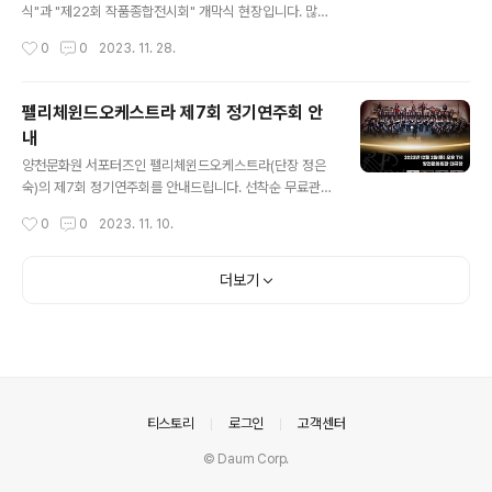
식"과 "제22회 작품종합전시회" 개막식 현장입니다. 많은
구민 여러분과 함께 축하를 전하고 기쁨을 나누며 뜻깊은
작성시간
0
0
2023. 11. 28.
시간이 되었습니다. 그동안 전하지 못했던 가족에 대한 마
음을 글과 그림을 통해 전하고, 전시된 작품 앞에서 사진을
찍기도 하며 설렘과 웃음소리 가득한 시간이었습니다. 아
펠리체윈드오케스트라 제7회 정기연주회 안
울러 2023 양천문예제전 수상작으로 채워진 제22회 작
내
품종합전시회는 '우리 이웃이 담은 양천의 가을 그리고 가
글 내용
족 이야기'라는 주제로 따뜻한 감동과 여운을 전하며 11월
양천문화원 서포터즈인 펠리체윈드오케스트라(단장 정은
22일(수) 성황리에 종료되었습니다. 내년에 개최되는 20
숙)의 제7회 정기연주회를 안내드립니다. 선착순 무료관람
24 양천문예제전과 제23회 작품종합전시회에도 많은 기
이오니, 12월의 낭만을 펠리체윈드오케트라와 함께 해보
작성시간
0
0
2023. 11. 10.
대와 참여 바랍니다. 감사합니다! #양천문화원 #양천문예
시길 바랍니다. 많은 관람 바랍니다! #양천문화원문화서포
제전 #작품종합전시회 #시상식 #개..
터즈 #서포터즈 #펠리체윈드오케스트라 #펠리체 #오케
스트라 #양천구 #정기공연 #연주회 #무료 #무료관람 #
더보기
양천문화회관 #겨울밤 #예술
의안내
티스토리
로그인
고객센터
© Daum Corp.