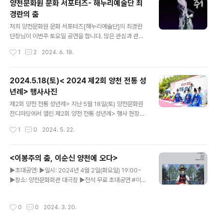
양천문화원 문화 서포터즈- 해누리예술단 최
월동 지역 주민들의 다양한 문화예술 활동을 지원할양천문
경란의 춤
화원 신월캠퍼스에 많은 관심과 참여 바랍니다. 감사합니
글 내용
다! ☆ ☆ ☆ 신월캠퍼스 4분기 수강생 모집중 ☆ ☆ ☆t
저희 양천문화원 문화 서포터즈[해누리예술단]의 최경란
el. 02) 2699-9585
단장님이 이번주 토요일 공연을 합니다. 많은 관심과 관람
바랍니다. 이정 최경란의 춤-도취>■ 일시 : 2024년 6월
작성시간
1
2
2024. 6. 18.
22일(토) 오후7시■ 장소 : 서강대 메리홀대극장 #양천
문화원 #서포터즈 #해누리예술단 #공연 #도취 #춤 #무
용단 #양천문화원서포터즈 #양천구 #양천문화
2024.5.18(토)< 2024 제2회 양천 전통 성
년례> 행사사진
글 내용
제2회 양천 전통 성년례> 지난 5월 18일(토) 양천문화원
잔디마당에서 열린 제2회 양천 전통 성년례> 행사 현장입
니다.우리 문화로 재현된 특별한 성년식은 많은 분들의 눈
작성시간
1
0
2024. 5. 22.
길과 마음을 사로잡았습니다. 세 번의 환복과 섬세한 절차
를 잘 따라 어엿한 성인이 된 6명의 성년자들과,끝까지 자
리하며 축하를 보내주신 양천구민 여러분,또한 행사 준비
<이봉주의 춤, 이순신 양천에 오다>
에 많은 도움을 주신 여러 관계자분들 덕분에 성황리에 행
글 내용
▶초대공연: ▶일시: 2024년 4월 2일(화요일) 19:00~
사를 마쳤습니다. 감사합니다! #양천문화원 #양천구 #
▶장소: 양천문화회관 대극장 ▶전석 무료 초대공연 #이봉
전통성년식 #성년례 #성인 #성년의날 #스무살 #행사 #
주 #춤 #양천문화회관 #대극장 #이순신 #무료공연 #초
축제 #한복 #공연 #축제 #5월 #관혼상제
대공연 #승전무 #양천구 #이봉주의춤이순신양천에오다
작성시간
0
0
2024. 3. 20.
#서포터즈 #양천문화원