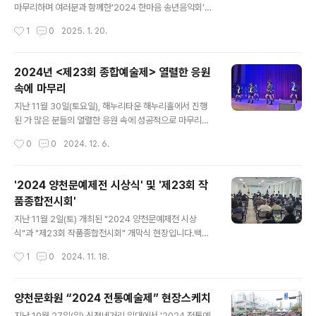
📍 장소: 양천구 안양천 둔치 야구장 (신정교 아래) / (서울
마무리하며 여러분과 함께한'2024 한마음 송년음악회'가
특별시 양천구 안양천로 788)🚗 주차: 신목고등학교 주차
성황리에 마무리 되었습니다. 이번 송년 음악회는 지역 주
작성시간
1
0
2025. 1. 20.
장 (행사장 도보 약 10분) / 서울특별시 양천구 안양천로 7
민 여러분께 감사의 마음을 전하고,따뜻한 연말의 온기를
39🚌 대중교통..
나누기 위해 마련된 자리였습니다.흥겨운 음악, 그리고 참
여자들의 환한 미소 덕분에 더욱 특별한 시간이 되었는데
2024년 <제23회 종합예술제> 열렬한 응원
요,행사에 함께해 주신 모든 분들께 진심으로 감사드립니
속에 마무리
다. 앞으로도 양천문화원은 여러분과 함께하는 다양한 프
글 내용
로그램과 행사를 통해더 많은 추억을 만들어갈 예정입니
지난 11월 30일(토요일), 해누리타운 해누리홀에서 진행
다.새해에도 많은 관심과 사랑 부탁드려요!
된 가 많은 분들의 열렬한 응원 속에 성공적으로 마무리되
었습니다! 🎉 이번 예술제는 문화원 수강생들이 한 해 동
작성시간
0
0
2024. 12. 6.
안 갈고닦은 기량을 무대 위에서 마음껏 펼치는 자리로, 다
양한 공연과 작품 전시가 어우러진 축제의 장이었습니
다. 열정적인 공연과 정성 가득한 작품들은 관객들에게 깊
'2024 양천문예제전 시상식' 및 '제23회 작
은 감동과 즐거움을 선사했답니다. 함께해 주신 모든 분들
품종합전시회'
께 진심으로 감사드리며, 앞으로도 양천문화원의 다양
글 내용
한 활동과 행사에 많은 관심과 사랑 부탁드립니다. ❤
지난 11월 2일(토) 개최된 "2024 양천문예제전 시상
📸 행사 사진과 함께 종합예술제의 생생한 순간을 감상
식"과 "제23회 작품종합전시회" 개막식 현장입니다.백일
해 보세요! #양천문화원 #종합예술제 #문화예술 #양천
장과 사생대회, 휘호대회에서 우수한 기량을 선보인 작품
작성시간
1
0
2024. 11. 18.
구 #지역문화 #문화사랑 #성공적인마무리 #연말행사
을 선발하여 상장을 수여했고, 아울러 양천문화원 1층에서
문예제전 수상작을 전시한 ‘제23회 작품종합전시회’의 개
막식이 진행되었습니다.많은 분들이 오셔서 함께 축하하고
양천문화원 “2024 전통예술제” 현장스케치
기쁨을 나누는 뜻 깊은 시간이었습니다. 제23회 작품종합
글 내용
지난 10월 27일(일) 신정네거리 일대에서 '2024 전통예