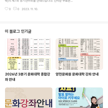
숙)의 제7회 정기연주회를 안내드립니다. 선착순 무료관람
이오니, 12월의 낭만을 펠리체윈드오케트라와 함께 해보
0
0
2023. 11. 10.
시길 바랍니다. 많은 관람 바랍니다! #양천문화원문화서포
터즈 #서포터즈 #펠리체윈드오케스트라 #펠리체 #오케
스트라 #양천구 #정기공연 #연주회 #무료 #무료관람 #
양천문화회관 #겨울밤 #예술
이 블로그 인기글
2026년 3분기 문화대학 종합강
양천문화원 문화대학 강좌 안내
좌 안내