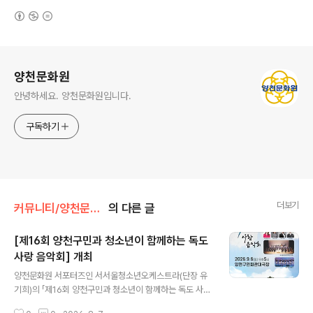
(새창열림)
로그 정보
양천문화원
안녕하세요. 양천문화원입니다.
구독하기
더보기
커뮤니티/양천문화원 서포터즈
의 다른 글
[제16회 양천구민과 청소년이 함께하는 독도
사랑 음악회] 개최
글 내용
양천문화원 서포터즈인 서서울청소년오케스트라(단장 유
기희)의 「제16회 양천구민과 청소년이 함께하는 독도 사랑
음악회」가오는 2026년 9월 6일(일) 오후 5시, 양천구민