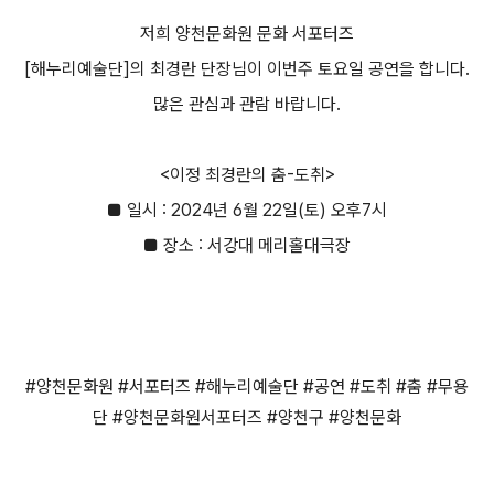
저희 양천문화원 문화 서포터즈
[
해누리예술단
]
의 최경란 단장님이 이번주 토요일 공연을 합니다
.
많은 관심과 관람 바랍니다
.
<
이정 최경란의 춤
-
도취
>
■
일시
: 2024
년
6
월
22
일
(
토
)
오후
7
시
■
장소
:
서강대 메리홀대극장
#
양천문화원
#
서포터즈
#
해누리예술단
#
공연
#
도취
#
춤
#
무용
단
#
양천문화원서포터즈
#
양천구
#
양천문화