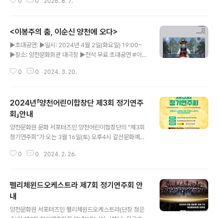
0
0
2026. 8. 7.
회관 대극장에서 개최됩니다.이번 음악회는 독도의 역사와
의미를 문화예술을 통해 되새기고,지역 주민과 청소년이
음악으로 하나 되어 나라사랑의 마음을 나누고자 마련된
<이봉주의 춤, 이순신 양천에 오다>
뜻깊은 공연입니다.이번 무대에서는 클래식과 국악, 대중
글 내용
음악을 아우르는 풍성한 프로그램이 펼쳐집니다. 유기희
▶초대공연: ▶일시: 2024년 4월 2일(화요일) 19:00~
지휘자의 지휘 아래 유다원 아나운서의 사회로 진행되며,
▶장소: 양천문화회관 대극장 ▶전석 무료 초대공연 #이봉
소프라노 김정우, 베이스 박종선, 정가 신윤솔,양천어린이
주 #춤 #양천문화회관 #대극장 #이순신 #무료공연 #초
합창단이 함께 출연하여 감동적이고 아름다운 무대를 선사
0
0
2024. 3. 20.
대공연 #승전무 #양천구 #이봉주의춤이순신양천에오다
할 예정입니다.양천구민 여러분의 많은 관심과 관람 부탁
#서포터즈 #양천문화원
드립니다.[연주 프로그램]- 대중가요 -다시 만난 세계(..
2024년「양천어린이합창단 제3회 정기연주
회」안내
글 내용
양천문화원 문화 서포터즈인 양천어린이합창단의 "제3회
정기연주회"가 오는 3월 16일(토) 오후4시 갈산문화예술
센터 4층 아이누리홀에서 개최됩니다. 우리 어린이들이 1
0
0
2024. 2. 26.
년 동안 열심히 연습한 곡들로 무대를 가득 채울 예정이오
니 많은 관심과 관람 바랍니다. ■ 일시: 2024. 03. 16. 토
요일, 오후 4시 ■ 장소: 갈산문화예술센터 4층 아이누리
펠리체윈드오케스트라 제7회 정기연주회 안
홀 ■ 문의: 양천어린이합창단 010-6347-0780 #양천
문화원 #서포터즈 #양천어린이합창단 #연주회 #노래 #
내
글 내용
국악 #초등학생 #어린이 #꿈나무 #공연 #무료공연 #합
양천문화원 서포터즈인 펠리체윈드오케스트라(단장 정은
창단 #음악 #양천구 #갈산문화예술센터 #아이누리홀