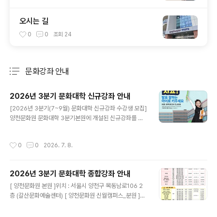
오시는 길
0
0
조회
24
문화강좌 안내
분류 전체보기
주요 글 목록
2026년 3분기 문화대학 신규강좌 안내
글 내용
[2026년 3분기(7~9월) 문화대학 신규강좌 수강생 모집]
양천문화원 문화대학 3분기본원에 개설된 신규강좌를 소
개합니다. ○ 운영시기 : 2026년 7월~9월 (3개월)○ 신
규강좌 접수시기 : 정원 마감시까지○ 접수방법 : 양천문화
작성시간
0
0
2026. 7. 8.
원 사무국 방문 및 전화접수○ 문의전화: 02-2651-530
0 (본원) / 02-2699-9585 (신월캠퍼스)
2026년 3분기 문화대학 종합강좌 안내
글 내용
[ 양천문화원 본원 ]위치 : 서울시 양천구 목동남로106 2
층 (갈산문화예술센터) [ 양천문화원 신월캠퍼스_분원 ]위
치 : 서울 양천구 곰달래로 36 (신월문화예술센터)