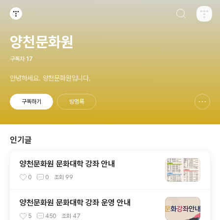
검색하기
티스토리
양천문화원
구독자
17
안녕하세요. 양천문화원입니다.
구독하기
방명록
신고하기 레이어
열기
인기글
양천문화원 문화대학 강좌 안내
0
0
조회
99
양천문화원 문화대학 강좌 운영 안내
5
450
조회
47