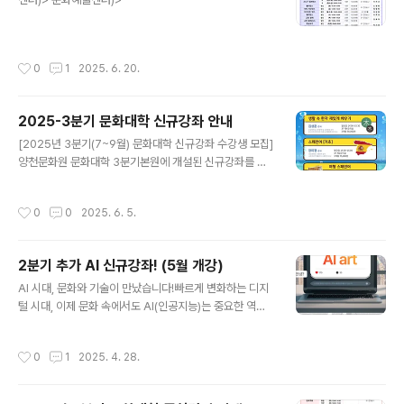
작성시간
0
1
2025. 6. 20.
2025-3분기 문화대학 신규강좌 안내
글 내용
[2025년 3분기(7~9월) 문화대학 신규강좌 수강생 모집]
양천문화원 문화대학 3분기본원에 개설된 신규강좌를 소
개합니다. ○ 운영시기 : 2025년 7월~9월 (3개월)○ 신
규강좌 접수시기 : 정원 마감시까지○ 접수방법 : 양천문화
작성시간
0
0
2025. 6. 5.
원 사무국 방문 및 전화접수○ 문의전화: 02-2651-530
0 (본원) / 02-2699-9585 (신월캠퍼스) 많은 관심과 신
청바랍니다. ▼▼▼ 본원 3분기 신규강좌 ▼▼▼
2분기 추가 AI 신규강좌! (5월 개강)
글 내용
AI 시대, 문화와 기술이 만났습니다!빠르게 변화하는 디지
털 시대, 이제 문화 속에서도 AI(인공지능)는 중요한 역할
을 하고 있습니다.이에 발맞춰 양천문화원 문화대학에서는
AI를 쉽고 흥미롭게 배울 수 있는 신규 강좌 두 가지를 새롭
작성시간
0
1
2025. 4. 28.
게 개설했습니다! 신규 강좌 안내: ‘박영임 AI art’ & ‘박영
임 스마트폰 AI’🎨 박영임 AI art“그림, 이제 손이 아닌 AI
로 그립니다!”AI를 활용해 나만의 예술 작품을 만들어보는