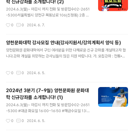
학 신규강좌를 소개합니다! (2)
실월요일 10:30~12:00 #생활민화월요일 16:00~17:4
글 내용
0 #필름카메라수요일 14:00~16:00 #영문캘리그라피
2024.6.3(월)~ 마감시 까지 전화 및 방문접수02-2651
금요일 10:00~11:40 #양천문화원 #갈산문화예술센
-5300서울특별시 양천구 목동남로 106(신정동) 2층 양
터 #신규강좌 #수강신청 #줌바댄스 #근력운동 #전통
천문화원오전9시~오후6시 (점심시간 CLOSE 12시~13
작성시간
0
0
2024. 6. 7.
춤 #3분기 #..
시) #월요드럼 월요일 15:30~17:30 #토탈근력바디핏
화,금요일 19:30~20:20 #줌바피트니스화,금요일 20:3
0~21:20 #우리춤토요일 13:00~14:30 ▼ 자세히보기h
양천문화대학 강사모집 안내(강사지원서/강의계획서 양식 등)
ttps://xn--z92b72qn1at0nqrn.kr/415 #양천문화원
글 내용
양천문화원 문화대학에서 구민 여러분을 위한 다채로운 신규 강좌를 개설하고자 합
#갈산문화예술센터 #신규강좌 #수강신청 #줌바댄스 #근
니다.강좌 개설을 희망하는 강사님들의 많은 지원 바랍니다. 가. 모집강좌 : 전통⦁문
력운동 #전통춤 #3분기 #양천구 #양천구드럼 #평생학습
화 강좌, 교양⦁취미 강좌, 건강⦁댄스 강좌, 노래⦁음악 강좌, 취업⦁자격 강좌, 어학 강
#수강생모집 #취미 #문화생활
좌, 미술 강좌, 아동 강좌 등 1. 제출서류- 강사지원서 (첨부된 양식으로 작성)- 강의
작성시간
0
0
2024. 6. 5.
계획서 (첨부된 양식으로 작성)- 포트폴리오 등 (필요시) 2. 제출방법- 이메일 제출 :
26515300@hanmail.net 제출된 서류는 반환하지 않으며 본원 인사위원회의 심
의를 거쳐 개설 강좌와 시기 등을 결정합니다. 문의: 02-2651-5300 양천문화원
2024년 3분기 (7~9월) 양천문화원 문화대
사무국
학 신규강좌를 소개합니다! (1)
글 내용
2024.6.3(월)~ 마감시 까지 전화 및 방문접수02-2651
-5300 #대금 화요일 16:00~16:50 #해금수요일 13:0
0~13:50 #경기민요와가락장구 (초급) 월요일 14:10~1
작성시간
0
0
2024. 6. 5.
5:40(중급) 월요일 15:50~17:20 #7090추억의가요교
실 월요일 15:20~16:30▼ 자세히보기https://xn--z9