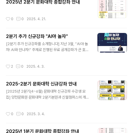
2025년 2분기 문화대학 종합강좌 안내
강좌입니다.초보자도 쉽게 따라할 수 있도록 구성되어 있
어, 미술을 몰라도 OK!AI 미술, 이미지 생성, 창의적인 작
업에 관심 있는 분들께 추천드립니다.📱 박영임 스마트폰
작성시간
0
0
2025. 4. 21.
AI“스마트폰 하나면 인공지능을 내 손안에!”복잡한 기계
없이, 우리가 매일 쓰는 스마트폰으로AI로 쓰는 문학..
2분기 추가 신규강좌 "AI야 놀자"
글 내용
[2분기 추가 신규강좌를 소개합니다] 지난 3월, “AI야 놀
자! AI와 만나자!” 주제로 진행된 무료 공개강좌가 큰 호응
을 얻어, 2분기 정규강좌로 새롭게 개설되었습니다. AI의
세계를 탐험하고, 실생활에서 어떻게 활용할 수 있는지 배
작성시간
2
0
2025. 4. 3.
워보세요! 🔹 강좌 주제: AI의 다양한 활용법! 🔹 대상: AI
를 알고싶은 분들. (AI 기초적인 지식이 없는 분들도 참
여 가능) 🔹 목표: 실생활에서 유용하게 활용할 수 있는 A
2025-2분기 문화대학 신규강좌 안내
I 기술 배우기 📅 강좌 일정: 2분기/ 매주 목요일 13:00~1
글 내용
5:00📍 장소: 양천문화원 3층 4강의실#양천문화원 #AI
[2025년 2분기(4~6월) 문화대학 신규강좌 수강생 모
강좌 #AI인공지능 #정규강좌 #AI활용 #AI기초 #AI학
집] 양천문화원 문화대학 2분기본원과 신월캠퍼스에 개설
습 #AI강의 #나만의AI #지식공유 #AI교육
된 신규강좌를 소개합니다. ○ 운영시기 : 2025년 4월~6
월 (3개월)○ 신규강좌 접수시기 : 정원 마감시까지○ 접수
작성시간
0
0
2025. 3. 4.
방법 : 양천문화원 사무국 방문 및 전화접수○ 문의전화: 0
2-2651-5300 (본원) / 02-2699-9585 (신월캠퍼
스) 많은 관심과 신청바랍니다. ▼▼▼ 본원 2분기 신규
2025년 1분기 문화대학 종합강좌 안내
강좌 ▼▼▼ ▼▼▼ 신월캠퍼스 2분기 신규강좌 ▼