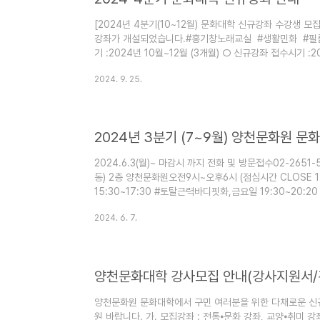
[2024년 4분기(10~12월) 문화대학 신규강좌 수강생 
강좌가 개설되었습니다.#홍기창노래교실 #생활민화 #필
기 :2024년 10월~12월 (3개월) ○ 신규강좌 접수시기 :2
수방법 :양천문화원 사무국 방문 및 전화접수 문의전화: 02
2024. 9. 25.
다. ▼▼▼ 4분기 신규강좌 ▼▼▼ #홍기창노래교실월요일
일 16:00~17:40 #필름카메라수요일 14:00~16:00 
문화원 #갈산문화예술센터 #신규강좌 #수강신청 #줌바댄스 
2024.6.3(월)~ 마감시 까지 전화 및 방문접수02-265
동) 2층 양천문화원오전9시~오후6시 (점심시간 CLOSE 1
15:30~17:30 #토탈근력바디핏화,금요일 19:30~20:20
우리춤토요일 13:00~14:30 ▼ 자세히보기https://xn--
2024. 6. 7.
#갈산문화예술센터 #신규강좌 #수강신청 #줌바댄스 #근력
럼 #평생학습 #수강생모집 #취미 #문화생활
양천문화대학 강사모집 안내(강사지원서/
양천문화원 문화대학에서 구민 여러분을 위한 다채로운 신
원 바랍니다. 가. 모집강좌 : 전통⦁문화 강좌, 교양⦁취미 강