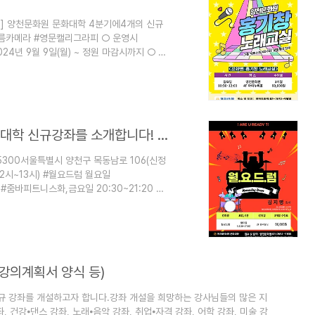
모집] 양천문화원 문화대학 4분기에4개의 신규
름카메라 #영문캘리그라피 ○ 운영시
024년 9월 9일(월) ~ 정원 마감시까지 ○ 접
-2651-5300 많은 관심과 신청바랍니
 10:30~12:00 #생활민화월요
#영문캘리그라피금요일 10:00~11:40 #양천
#근력운동 #전통춤 #3분기 #..
2024년 3분기 (7~9월) 양천문화원 문화대학 신규강좌를 소개합니다! (2)
1-5300서울특별시 양천구 목동남로 106(신정
2시~13시) #월요드럼 월요일
 #줌바피트니스화,금요일 20:30~21:20 #
z92b72qn1at0nqrn.kr/415 #양천문화원
운동 #전통춤 #3분기 #양천구 #양천구드
강의계획서 양식 등)
규 강좌를 개설하고자 합니다.강좌 개설을 희망하는 강사님들의 많은 지
좌, 건강⦁댄스 강좌, 노래⦁음악 강좌, 취업⦁자격 강좌, 어학 강좌, 미술 강