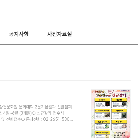
공지사항
사진자료실
집] 양천문화원 문화대학 2분기본원과 신월캠퍼
년 4월~6월 (3개월)○ 신규강좌 접수시
및 전화접수○ 문의전화: 02-2651-5300
 신청바랍니다. ▼▼▼ 본원 2분기 신규강좌