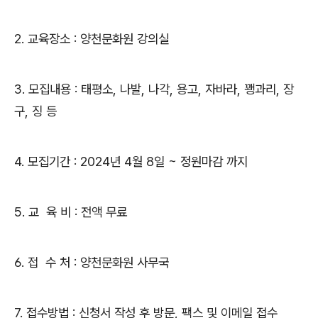
2.
교육장소
:
양천문화원 강의실
3.
모집내용
:
태평소
,
나발
,
나각
,
용고
,
자바라
,
꽹과리
,
장
구
,
징 등
4.
모집기간
: 2024
년
4
월
8
일
~ 정원마감 까지
5.
교 육 비
:
전액 무료
6.
접 수 처
:
양천문화원 사무국
7.
접수방법
:
신청서 작성 후 방문
,
팩스 및 이메일 접수