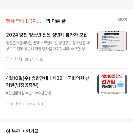
더보기
행사 안내 Ι 공지사항/공지사항
의 다른 글
2024 양천 청소년 전통 성년례 참가자 모집
글 내용
양천문화원에서는 올해 스무살이 된 양천구민 청소년을 대
상으로 전통 성년례 재현 행사를 개최합니다. 어엿한 성인
으로서의 새로운 출발을 축하하고 우리 전통 문화를 널리
1
1
2024. 4. 8.
알리는 뜻 깊은 자리를 마련하였으니, 가족⦁지인과 함께 참
석하시어 자리를 빛내주시기 바랍니다. ● 행사 개요 ●▣
행 사 명 : 2024 양천 청소년 전통 성년례▣ 일 시 : 20
4월10일(수) 휴관안내 | 제22대 국회의원 선
24. 5. 18.(토) 11:00 ~▣ 장 소 : 양천문화원 잔디마당
(서울시 양천구 목동남로 106)▣ 주 최 : 양천문화원▣
거일(법정공휴일)
글 내용
후 원 : 양천구▣ 문 의 : 02-2651-5300 ● 참가
#양천문화원 #선거 #휴관안내
자 모집 ●▣ 대 상 : 2004 / 2005년생 양천구민 6명
(남 3명, 여 3명)▣ 참 가 비 : 전액무료(※ 참가자 ..
0
0
2024. 4. 1.
이 블로그 인기글