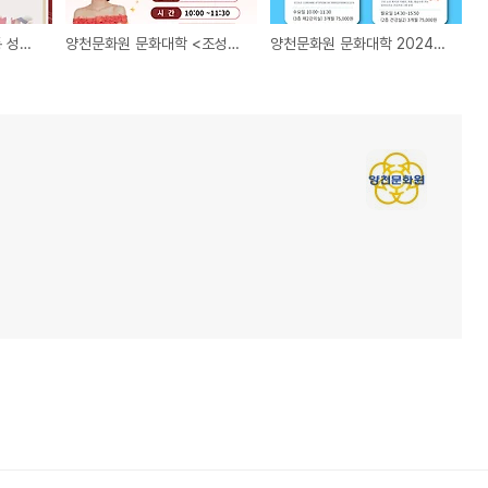
2024 양천 청소년 전통 성년례 참가자 모집
양천문화원 문화대학 <조성희 노래교실> 가수초청 '미스트롯2 강혜연' 해누리타운 해누리홀에서
양천문화원 문화대학 2024년 2분기 신규강좌 (4월~6월)