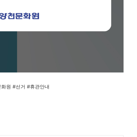
문화원
#
선거
#
휴관안내