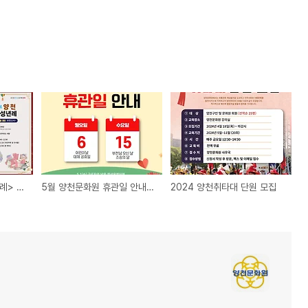
<2024 양천 전통 성년례> 안내
5월 양천문화원 휴관일 안내 (2024년)
2024 양천취타대 단원 모집