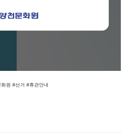
문화원
#
선거
#
휴관안내