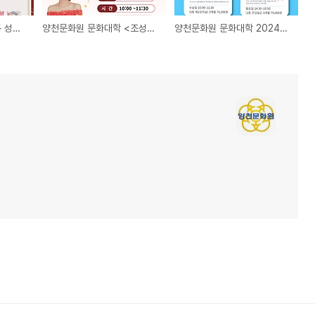
2024 양천 청소년 전통 성년례 참가자 모집
양천문화원 문화대학 <조성희 노래교실> 가수초청 '미스트롯2 강혜연' 해누리타운 해누리홀에서
양천문화원 문화대학 2024년 2분기 신규강좌 (4월~6월)