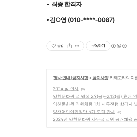
- 최종
합격자
⦁
김
○
영
(010-****-0087)
공감
구독하기
'
행사 안내 Ι 공지사항
>
공지사항
' 카테고리의 다
2024 설 인사
(0)
양천문화원 설 명절 2.9(금)~2.12(월) 휴관 
양천문화원 직원채용 1차 서류전형 합격자 
양천어린이합창단 5기 모집 안내
(0)
2024년 양천문화원 사무국 직원 공개채용 