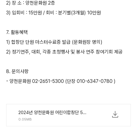
2)
장 소
:
양천문화원
2
층
3)
입회비
: 15
만원
/
회비
:
분기별
(3
개월
) 10
만원
7.
활동혜택
1)
합창단 단원 마스터수료증 발급
(
문화원장 명의
)
2)
정기연주
,
대회
,
각종 초청행사 및 봉사 연주 참여기회 제공
8.
문의사항
-
양천문화원
02-2651-5300 (
단장
010-6347-0780 )
2024년 양천문화원 어린이합창단 5기 모집안내.hwp
0.05MB