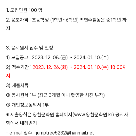
1.
모집인원
: 00
명
2.
응모자격
:
초등학생
(1
학년
~6
학년
)
*
연주활동은 중
1
학년 까
지
3.
응시원서 접수 및 일정
1)
모집공고
: 2023. 12. 08.(
금
) ~ 2024. 01. 10.(
수
)
2)
접수기간
:
2023. 12. 26.(
화
) ~ 2024. 01. 10.(
수
) 18:00
까
지
3)
제출서류
①
응시원서
1
부
(
최근
3
개월 이내 촬영한 사진 부착
)
②
개인정보동의서
1
부
※
제출양식은 양천문화원 홈페이지
(www.
양천문화원
.kr)
공지사
항에서 내려받기
- e-mail
접수
: jumptree5232@hanmail.net