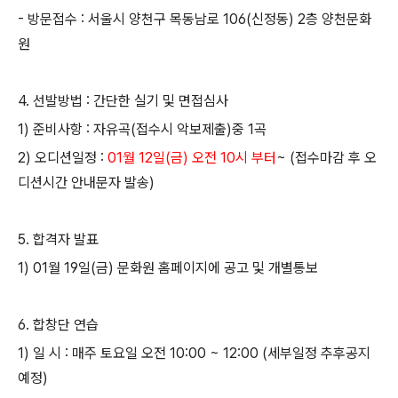
-
방문접수
:
서울시 양천구 목동남로
106(
신정동
) 2
층 양천문화
원
4.
선발방법
:
간단한 실기 및 면접심사
1)
준비사항
:
자유곡
(
접수시 악보제출
)
중
1
곡
2)
오디션일정
:
01
월
12
일
(
금
)
오전
10
시 부터
~ (
접수마감 후 오
디션시간 안내문자 발송
)
5.
합격자 발표
1)
01
월
19
일
(
금
)
문화원 홈페이지에 공고 및 개별통보
6.
합창단 연습
1)
일 시
:
매주 토요일 오전
10:00 ~ 12:00 (
세부일정 추후공지
예정
)