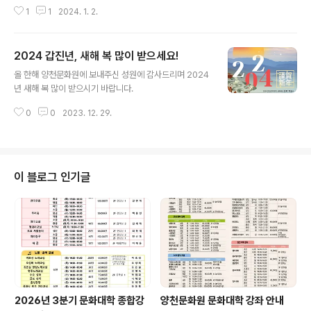
채용인원 및 응시자격 1. 채용분야 및 인원 : 사무직 1명 (경력/신입) 2. 응시자격
1
1
2024. 1. 2.
① 문화행사 관련 해당분야 실무경력자 우대 ② 회계 관련 해당분야 실무경력자
우대 ③ 만 18세 이상인 자 3. 근로조건 : 문화원 제 규정에 따름 4. 근로시간 :
주 40시간, 1일 8시간(09:00~18:00) ※ 업무여건에 따라 휴일, 야간 등 초과
2024 갑진년, 새해 복 많이 받으세요!
근무 있음. 5. 보 수 : 문화원 연봉규정 및 복리후생규정에 따름 6. 결격사유 : 본
글 내용
원 인사규정 제8조(결격사유)에 해당되지 않는 사람 2. 응시원서 교부 및 접수
올 한해 양천문화원에 보내주신 성원에 감사드리며 2024
1. 원서교부 : ’24. 1. 2.(화) ..
년 새해 복 많이 받으시기 바랍니다.
0
0
2023. 12. 29.
이 블로그 인기글
2026년 3분기 문화대학 종합강
양천문화원 문화대학 강좌 안내