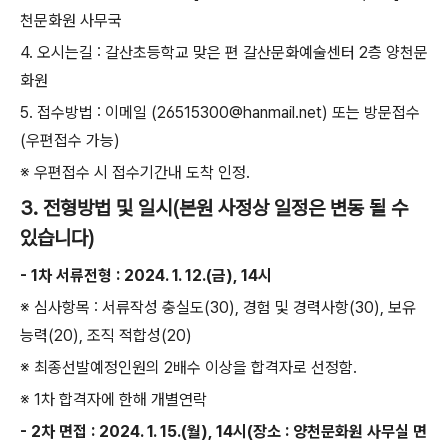
천문화원 사무국
4.
오시는길
:
갈산초등학교 맞은 편 갈산문화예술센터
2
층 양천문
화원
5.
접수방법
:
이메일
(26515300@hanmail.net)
또는 방문접수
(
우편접수 가능
)
※
우편접수 시 접수기간내 도착 인정
.
3. 전형방법 및 일시
(
본원 사정상 일정은 변동 될 수
있습니다
)
- 1
차 서류전형
: 2024. 1. 12.(
금
), 14
시
※
심사항목
:
서류작성 충실도
(30),
경험 및 경력사항
(30),
보유
능력
(20),
조직 적합성
(20)
※
최종선발예정인원의
2
배수 이상을 합격자로 선정함
.
※
1
차 합격자에 한해 개별연락
- 2
차 면접
: 2024. 1. 15.(
월
), 14
시
(
장소
:
양천문화원 사무실 면