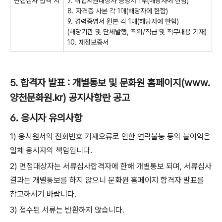
면접심사 합격 시
7.
취업지원대상자 증명서
1
부
(
해당자에 한함
)
8.
자격증 사본 각
1
매
(
해당자에 한함
)
9.
경력증명서 원본 각
1
매
(
해당자에 한함
)
(
해당기관 및 단체발행
,
직위
/
직급 및 직무내용 기재
)
10.
재정보증서
5.
합격자 발표
:
개별통보 및 문화원 홈페이지
(www.
양천문화원
.kr)
공지사항란 공고
6.
응시자 유의사항
1)
응시원서의 전화번호 기재오류로 인한 연락불능 등의 불이익은
일체 응시자의 책임입니다
.
2)
면접대상자는 서류심사합격자에 한해 개별통보 되며
,
서류심사
결과는 개별통보를 하지 않으니 문화원 홈페이지 합격자 발표를
참고하시기 바랍니다
.
3)
접수된 서류는 반환하지 않습니다
.