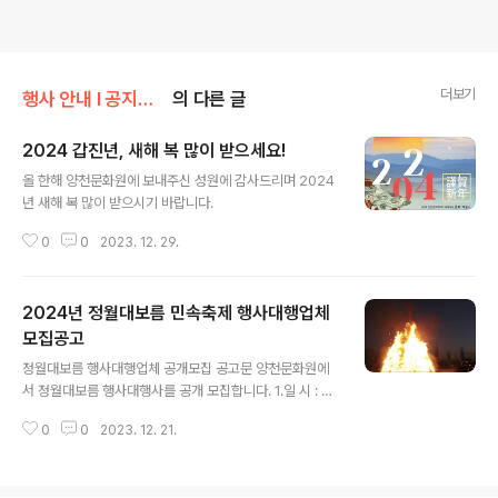
더보기
행사 안내 Ι 공지사항/공지사항
의 다른 글
2024 갑진년, 새해 복 많이 받으세요!
글 내용
올 한해 양천문화원에 보내주신 성원에 감사드리며 2024
년 새해 복 많이 받으시기 바랍니다.
0
0
2023. 12. 29.
2024년 정월대보름 민속축제 행사대행업체
모집공고
글 내용
정월대보름 행사대행업체 공개모집 공고문 양천문화원에
서 정월대보름 행사대행사를 공개 모집합니다. 1.일 시 : 2
024. 2. 24(토) 15:00~ 2.장 소 : 안양천 둔치 1야구장
0
0
2023. 12. 21.
(신정교 아래) 3. 공고(접수)기간 : 2023. 12. 21.(목)~ 2
024. 1. 3.(수) 18:00까지 4. 응모부문 및 방법 : 정월대보
름행사대행(단독 또는 컨소시엄으로 응모) 5. 응모자격 :