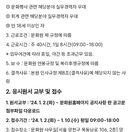
①
문화행사 관련 해당분야 실무경력자 우대
②
회계 관련 해당분야 실무경력자 우대
③
만
18
세 이상인 자
3.
근로조건
:
문화원 제 규정에 따름
4.
근로시간
:
주
40
시간
, 1
일
8
시간
(09:00~18:00)
※
업무여건에 따라 휴일
,
야간 등 초과근무 있음
.
5.
보 수
:
문화원 연봉규정 및 복리후생규정에 따름
6.
결격사유
:
본원 인사규정 제
8
조
(
결격사유
)
에 해당되지 않는 사
람
2. 응시원서 교부 및 접수
1.
원서교부
: ’24. 1. 2.(
화
) ~
문화원홈페이지 공지사항 란 공고문
첨부파일 다운로드
2.
접수기간
: ’24. 1. 2.(
화
) ~ 1. 10.(
수
)
평일
09:00~18:00
3.
접수장소
:
문화원 사무실
[
서울 양천구 목동남로
106, 2
층
]
양