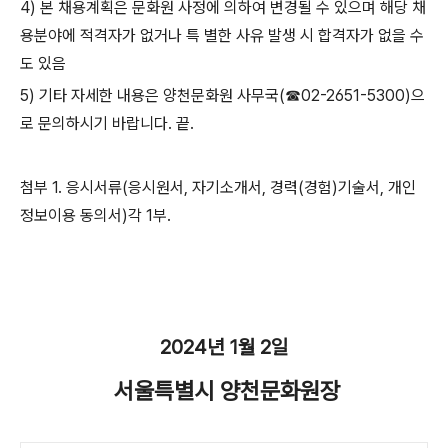
4)
본 채용계획은 문화원 사정에 의하여 변경될 수 있으며 해당 채
용분야에 적격자가 없거나 특 별한 사유 발생 시 합격자가 없을 수
도 있음
5)
기타 자세한 내용은 양천문화원 사무국
(
☎
02-2651-5300)
으
로 문의하시기 바랍니다
.
끝
.
첨부
1.
응시서류
(
응시원서
,
자기소개서
,
경력
(
경험
)
기술서
,
개인
정보이용 동의서
)
각
1
부
.
2024
년
1
월
2
일
서울특별시 양천문화원장