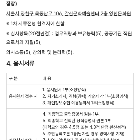
접장
)
서울시 양천구 목동남로
106,
갈산문화예술센터
2
층 양천문화원
※
1
차 서류전형 합격자에 한함
.
※
심사항목
(20
점만점
) :
업무역량과 보유능력
(5),
공공기관 직원
으로서의 자질
(5),
의사소통
(5),
창의력 및 논리력
(5).
4.
응시서류
구 분
내 용
1.
응시원서
1
부
(
소정양식
)
응시원서 접수 시
2.
자기소개서
,
경험
(
경력
)
기술서 각
1
부
(
소정양식
)
3.
개인정보수집 이용동의서
1
부
(
소정양식
)
4.
최종학교 졸업증명서 원본
1
부
.
5.
최종학교 전학년 성적증명서 원본
1
부
(
대학교의 경우
4.5
점 또는
4.3
점 만점 환산성적
)
6.
주민등록초본
1
통
(
남자일 경우 병역사항 기재
)