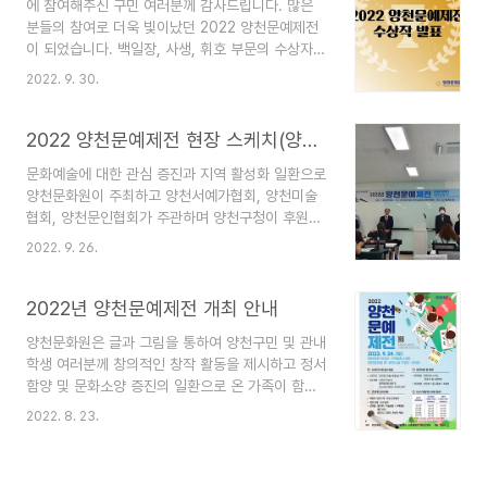
에 참여해주신 구민 여러분께 감사드립니다. 많은
분들의 참여로 더욱 빛이났던 2022 양천문예제전
이 되었습니다. 백일장, 사생, 휘호 부문의 수상자를
발표하오니 확인을 부탁드리며, 수상을 진심으로 축
2022. 9. 30.
하드립니다. 시상식은 10월 15일(토) 15:00 ~ 양
천문화원 3층 세미나실에서 진행될 예정이며, 수상
작은 10월 15일(토)~19일(수) 양천문화원 1층 전시
2022 양천문예제전 현장 스케치(양천문화원 3F 세미나실-휘호대회)
실에서 개최되는 를 통해 대중에게 공개될 예정입니
문화예술에 대한 관심 증진과 지역 활성화 일환으로
다. 참여해주신 모든 분들께 감사와 격려의 박수를
양천문화원이 주최하고 양천서예가협회, 양천미술
전합니다.
협회, 양천문인협회가 주관하며 양천구청이 후원하
는 ‘2022 양천문예제전’이 지난 9월 24일(토) 개최
2022. 9. 26.
되어 성황리에 종료되었습니다. 화창한 가을을 만끽
하며 그동안 갈고 닦았던 솜씨를 마음껏 뽐내는 구
민 여러분의 열기와 웃음소리로 대회장이 가득 채워
2022년 양천문예제전 개최 안내
져 무척 보람있고 행복한 시간이 되었습니다. 구민
양천문화원은 글과 그림을 통하여 양천구민 및 관내
여러분의 관심과 참여에 감사드립니다. 대회 종료
학생 여러분께 창의적인 창작 활동을 제시하고 정서
후 심사위원의 엄격한 심사과정을 통해 각 부문의
함양 및 문화소양 증진의 일환으로 온 가족이 함께
우수작품을 선발하였고 결과는 9월 말, 양천문화원
참여할 수 있는 을 개최하오니 많은 관심과 참여 부
홈페이지를 통해 공고될 예정입니다. 선발된 우수작
2022. 8. 23.
탁드립니다. ❏ 행 사 명 : 2022년 양천문예제전
은 양천구청장상, 양천구의장상, 양천문화원장상 및
❏ 일시 및 장소 : 2022. 9. 24(토) 백일장·사생 :
소정의 상금(상품권)이 지급될 예정이며 10월 15일
10:00 ~ (양천공원) / 휘호 : 11:00 ~ (양천문화원
(금)~19일(화) 양..