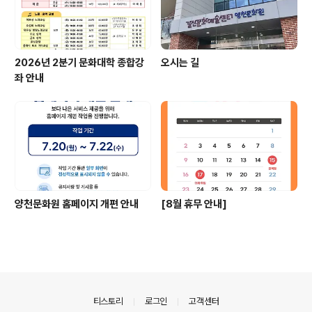
2026년 2분기 문화대학 종합강
오시는 길
좌 안내
양천문화원 홈페이지 개편 안내
[8월 휴무 안내]
의안내
티스토리
로그인
고객센터