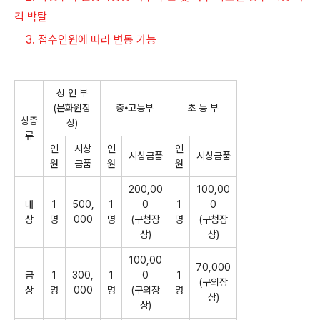
격 박탈
3. 접수인원에 따라 변동 가능
성 인 부
(
문화원장
중
⦁
고등부
초 등 부
상종
상
)
류
인
시상
인
인
시상금품
시상금품
원
금품
원
원
200,00
100,00
대
1
500,
1
0
1
0
상
명
000
명
(
구청장
명
(
구청장
상
)
상
)
100,00
70,000
금
1
300,
1
0
1
(
구의장
상
명
000
명
(
구의장
명
상
)
상
)