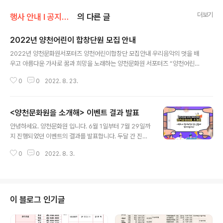
더보기
행사 안내 Ι 공지사항/공지사항
의 다른 글
2022년 양천어린이 합창단원 모집 안내
글 내용
2022년 양천문화원서포터즈 양천어린이합창단 모집안내 우리음악의 멋을 배
우고 아름다운 가사로 꿈과 희망을 노래하는 양천문화원 서포터즈 “양천어린이
합창단” 예비단원을 모집합니다. 합창단 연역 2020.01 - 창단 (양천어린이합
0
0
2022. 8. 23.
창단 비영리민간법인 등록) 2020.02.15 - 양천어린이합창단 1기 선발(30명)
2020.05.09 - 창단식 (위촉장수료) /양천해누리타운 2층 아트홀 100여명 참
석 2020.10 - 온라인 합창 ‘코로나 위로의 노래 영상활동’/유튜브영상홍보 20
<양천문화원을 소개해> 이벤트 결과 발표
21.04.17 - 양천어린이합창단 2기 선발 2021.06.05 - 환경 콘서트 참여 (양
글 내용
천구자원봉사센터&예술로 주최) 2021.11.09 - 제1회 정기연주회 (양천문화회
안녕하세요. 양천문화원 입니다. 6월 1일부터 7월 29일까
관대극장) 2021.11.13 - 환경 콘서트 참여 (양천..
지 진행되었던 이벤트의 결과를 발표합니다. 두달 간 진행
된 본 이벤트에 총 401명이 참여해주셨습니다. 많은 관심
0
0
2022. 8. 3.
과 성원에 감사드립니다. 폼 양식에 남겨주신 공유 링크 하
나하나 접속하여 꼼꼼히 확인하였고, 남겨주신 센스있는
제안과 진심 가득한 응원 글을 모든 직원이 함께 읽어 보았
습니다. 이러한 1차 선별을 통해 미션을 완벽하게 완수해주
신 총 102명을 선정하였으며, 102명을 대상으로 랜덤 추
이 블로그 인기글
첨을 실시하여 최대한 공정하게 당첨자를 선발하였습니다.
랜덤 추첨 과정을 녹화하여 영상으로 남기오니 확인을 부