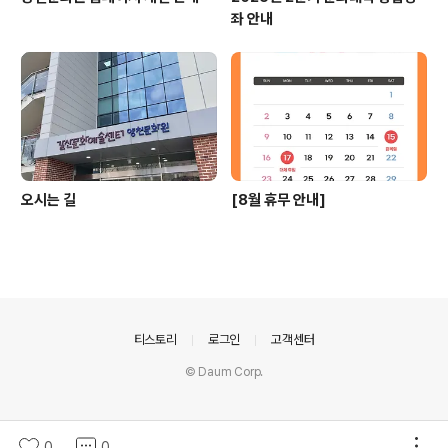
좌 안내
오시는 길
[8월 휴무 안내]
의안내
티스토리
로그인
고객센터
© Daum Corp.
0
0