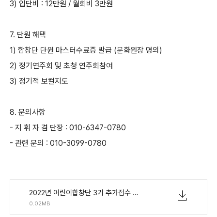
3)
입단비
: 12
만원
/
월회비
3
만원
7.
단원 해택
1)
합창단 단원 마스터수료증 발급
(
문화원장 명의
)
2)
정기연주회 및 초청 연주회참여
3)
정기적 보컬지도
8.
문의사항
-
지 휘 자 겸 단장
: 010-6347-0780
-
관련 문의
: 010-3099-0780
2022년 어린이합창단 3기 추가접수 참가신청서.hwp
0.02MB