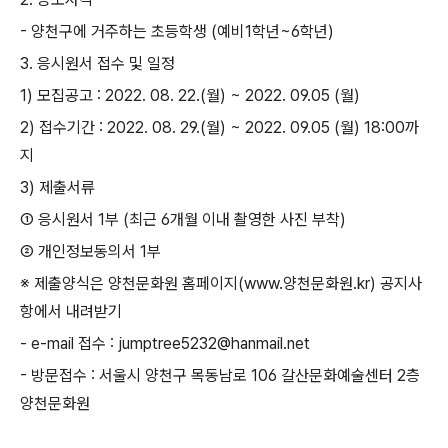
-
양천구에 거주하는 초등학생
(
예비
1
학년
~6
학년
)
3.
응시원서 접수 및 일정
1)
모집공고
: 2022. 08. 22.(
월
) ~ 2022. 09.05 (
월
)
2)
접수기간
: 2022. 08. 29.(
월
) ~ 2022. 09.05 (
월
) 18:00
까
지
3)
제출서류
①
응시원서
1
부
(
최근
6
개월 이내 촬영한 사진 부착
)
②
개인정보동의서
1
부
※
제출양식은 양천문화원 홈페이지
(www.
양천문화원
.kr)
공지사
항에서 내려받기
- e-mail
접수
: jumptree5232@hanmail.net
-
방문접수
:
서울시 양천구 목동남로
106
갈산문화예술센터
2
층
양천문화원