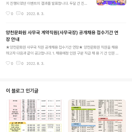
지 진행되었던 이벤트의 결과를 발표합니다. 두달 간 진행
된 본 이벤트에 총 401명이 참여해주셨습니다. 많은 관심
0
0
2022. 8. 3.
과 성원에 감사드립니다. 폼 양식에 남겨주신 공유 링크 하
나하나 접속하여 꼼꼼히 확인하였고, 남겨주신 센스있는
제안과 진심 가득한 응원 글을 모든 직원이 함께 읽어 보았
양천문화원 사무국 계약직원(사무국장) 공개채용 접수기간 연
습니다. 이러한 1차 선별을 통해 미션을 완벽하게 완수해주
신 총 102명을 선정하였으며, 102명을 대상으로 랜덤 추
장 안내
글 내용
첨을 실시하여 최대한 공정하게 당첨자를 선발하였습니다.
★양천문화원 사무국 직원 공개채용 접수기간 연장★ 양천문화원 직원을 채용
랜덤 추첨 과정을 녹화하여 영상으로 남기오니 확인을 부
하고자 다음과 같이 공고합니다. 1. 채용예정 인원 구분 직급 채 용 기 간 인원 응
탁드립니다. 경품은 8월 4일부터 당첨자 분들께 전달될 예
시 자 격 거주지 자 격 계약직 사무 국장 계약체결일로부터 2년 1명 제한 없음 -
정입니다. 택배로 전달드려야 하는 경품은 다음주까지 받
0
0
2022. 8. 3.
직원채용 결격사유에 해당하지 아니한 자 -단, 남자일 경우 병역필 또는 면제자
아보실 수 있도록 하겠습니다. 이벤트..
가. 면접결과 우수전문 인력의 확보가 곤란하거나, 채용의 성격상 적절하지 않
다고 판단되는 경우 재공고 채용 나. 계약 종료 후 필요시 재계약 가능함. 2. 시
험방법 가. 1차 서류전형 나. 2차 면접 (서류전형 합격자에 한함) 3. 응시원서 접
수기간 및 시행 일정 구 분 기 간 장 소 합 격 자 발 표 응시원서 교부 및 접수 20
이 블로그 인기글
22. 8. 5(금)18시까지 양천문화원(2층) (양천구 목동남..