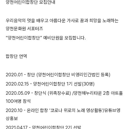
양천어린이합창단 모집안내
우리음악의 멋을 배우고 아름다운 가사로 꿈과 희망을 노래하는
양천문화원 서포터즈
“
양천어린이합창단
”
예비단원을 모집합니다
.
합창단 연역
2020.01 -
창단
(
양천어린이합창단 비영리민간법인 등록
)
2020.02.15 -
양천어린이합창단
1
기 선발
(30
명
)
2020.05.09 -
창단식
(
위촉장수료
) /
양천해누리타운
2
층 아트홀
100
여명 참석
2020.10 -
온라인 합창
‘
코로나 위로의 노래 영상활동
’/
유튜브영
상홍보
2021.04.17 -
양천어린이합창단
2
기 선발