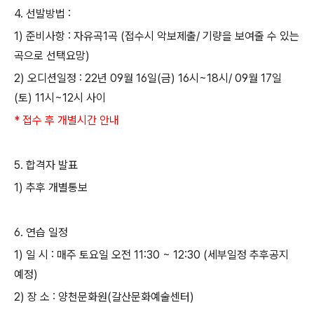
4.
선발방법
:
1)
준비사항
:
자유곡
1
곡
(
접수시 악보제출
/
기량을 보여줄 수 있는
곡으로 선택요망
)
2)
오디션
일정
: 22
년
09
월
16
일
(
금
) 16
시
~18
시
/ 09
월
17
일
(
토
) 11
시
~12
시 사이
*
접수 후 개별시간 안내
5.
합격자 발표
1)
추후 개별통보
6.
연습 일정
1)
일 시
:
매주 토요일 오전
11:30 ~ 12:30 (
세부일정 추후공지
예정
)
2)
장 소
:
양천문화원
(
갈산문화예술센터
)