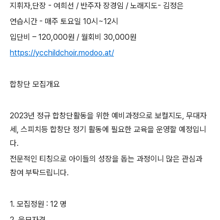
지휘자
,
단장
-
여희선
/
반주자 장경임
/
노래지도
-
김정은
연습시간
-
매주 토요일
10
시
~12
시
입단비
–
120,000
원
/
월회비
30,000
원
https://ycchildchoir.modoo.at/
합창단 모집개요
2023
년 정규 합창단활동을 위한 예비과정으로 보컬지도
,
무대자
세
,
스피치등 합창단 정기 활동에 필요한 교육을 운영할 예정입니
다
.
전문적인 티칭으로 아이들의 성장을 돕는 과정이니 많은 관심과
참여 부탁드립니다
.
1.
모집정원
: 12
명
2.
응모자격