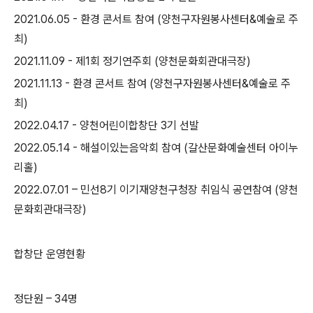
2021.06.05 -
환경 콘서트 참여
(
양천구자원봉사센터
&
예술로 주
최
)
2021.11.09 -
제
1
회 정기연주회
(
양천문화회관대극장
)
2021.11.13 -
환경 콘서트 참여
(
양천구자원봉사센터
&
예술로 주
최
)
2022.04.17 -
양천어린이합창단
3
기 선발
2022.05.14 -
해설이있는음악회 참여
(
갈산문화예술센터 아이누
리홀
)
2022.07.01
–
민선
8
기 이기재양천구청장 취임식 공연참여
(
양천
문화회관대극장
)
합창단 운영현황
정단원
–
34
명