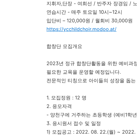
지휘자
,
단장
-
여희선
/
반주자 장경임
/
연습시간
-
매주 토요일
10
시
~12
시
입단비
–
120,000
원
/
월회비
30,000
원
https://ycchildchoir.modoo.at/
합창단 모집개요
2023
년 정규 합창단활동을 위한 예비과
필요한 교육을 운영할 예정입니다
.
전문적인 티칭으로 아이들의 성장을 돕는
1.
모집정원
: 12
명
2.
응모자격
-
양천구에 거주하는 초등학생
(
예비
1
학년
3.
응시원서 접수 및 일정
1)
모집공고
: 2022. 08. 22.(
월
) ~ 2022. 