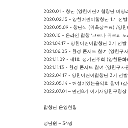
2020.01 -
창단
(
양천어린이합창단 비영
2020.02.15 -
양천어린이합창단
1
기 선발
2020.05.09 -
창단식
(
위촉장수료
) /
양천
2020.10 -
온라인 합창
‘
코로나 위로의 노
2021.04.17 -
양천어린이합창단
2
기 선발
2021.06.05 -
환경 콘서트 참여
(
양천구
2021.11.09 -
제
1
회 정기연주회
(
양천문화
2021.11.13 -
환경 콘서트 참여
(
양천구자
2022.04.17 -
양천어린이합창단
3
기 선발
2022.05.14 -
해설이있는음악회 참여
(
갈
2022.07.01
–
민선
8
기 이기재양천구청장
합창단 운영현황
정단원
–
34
명