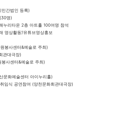
리민간법인 등록
)
(30
명
)
해누리타운
2
층 아트홀
100
여명 참석
래 영상활동
’/
유튜브영상홍보
자원봉사센터
&
예술로 주최
)
회관대극장
)
원봉사센터
&
예술로 주최
)
산문화예술센터 아이누리홀
)
 취임식 공연참여
(
양천문화회관대극장
)