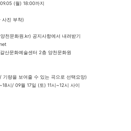
09.05 (
월
) 18:00
까지
 사진 부착
)
.
양천문화원
.kr)
공지사항에서 내려받기
net
갈산문화예술센터
2
층 양천문화원
/
기량을 보여줄 수 있는 곡으로 선택요망
)
~18
시
/ 09
월
17
일
(
토
) 11
시
~12
시 사이