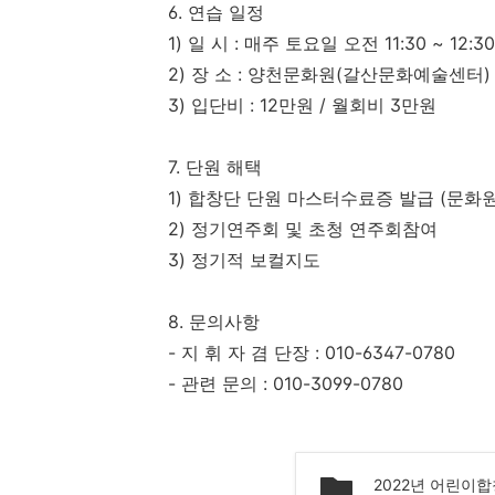
6.
연습 일정
1)
일 시
:
매주 토요일 오전
11:30 ~ 12:30
2)
장 소
:
양천문화원
(
갈산문화예술센터
)
3)
입단비
: 12
만원
/
월회비
3
만원
7.
단원 해택
1)
합창단 단원 마스터수료증 발급
(
문화원
2)
정기연주회 및 초청 연주회참여
3)
정기적 보컬지도
8.
문의사항
-
지 휘 자 겸 단장
: 010-6347-0780
-
관련 문의
: 010-3099-0780