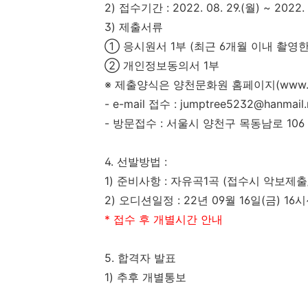
2)
접수기간
: 2022. 08. 29.(
월
) ~ 2022. 
3)
제출서류
①
응시원서
1
부
(
최근
6
개월 이내 촬영한
②
개인정보동의서
1
부
※
제출양식은 양천문화원 홈페이지
(www
- e-mail
접수
: jumptree5232@hanmail.
-
방문접수
:
서울시 양천구 목동남로
106
4.
선발방법
:
1)
준비사항
:
자유곡
1
곡
(
접수시 악보제출
2)
오디션
일정
: 22
년
09
월
16
일
(
금
) 16
시
*
접수 후 개별시간 안내
5.
합격자 발표
1)
추후 개별통보