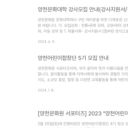
양천문화대학 강사모집 안내(강사지원서/
양천문화원 문화대학에서 구민 여러분을 위한 다채로운 신
원 바랍니다. 가. 모집강좌 : 전통⦁문화 강좌, 교양⦁취미 강
좌, 아동 강좌 등 1. 제출서류- 강사지원서 (첨부된 양식으로
제출방법- 이메일 제출 : 26515300@hanmail.ne
2024. 6. 5.
시기 등을 결정합니다. 문의: 02-2651-5300 양천문화
양천어린이합창단 5기 모집 안내
양천문화원 서포터즈이며, 우리 음악의 멋과 아름다움을 
합니다. 음악활동을 통해 지역사회에 봉사하며 경험의 가
지도, 소규모 중창, 합창 등 다양한 교육활동을 통해 어린
많은 관심 바라며, 원서 및 상세내용은 첨부파일을 다운로드 
2024. 1. 8.
2. 응모자격 : 초등학생 (1학년~6학년) * 연주활동은 중1학
고 : 2023. 12. 08.(금) ~ 2024. 01. 10.(수) 2) 접수기간 
18:00까지 3) 제출서류 ① 응시원서 1부 ..
[양천문화원 서포터즈] 2023 "양천어린
2월 25일(토)에 진행되었던 양천어린이합창단 4기 정규 