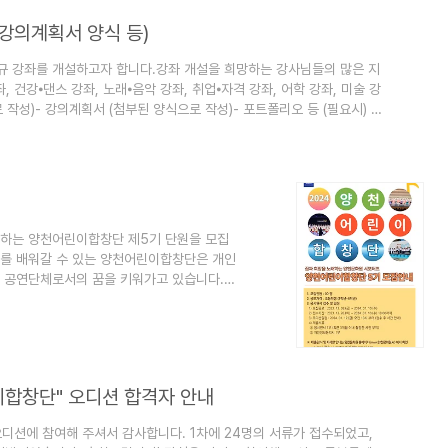
강의계획서 양식 등)
규 강좌를 개설하고자 합니다.강좌 개설을 희망하는 강사님들의 많은 지
좌, 건강⦁댄스 강좌, 노래⦁음악 강좌, 취업⦁자격 강좌, 어학 강좌, 미술 강
 작성)- 강의계획서 (첨부된 양식으로 작성)- 포트폴리오 등 (필요시) 2.
t 제출된 서류는 반환하지 않으며 본원 인사위원회의 심의를 거쳐 개설 강좌와
원 사무국
전하는 양천어린이합창단 제5기 단원을 모집
치를 배워갈 수 있는 양천어린이합창단은 개인
이 공연단체로서의 꿈을 키워가고 있습니다.
받아주시기 바랍니다. 1. 모집인원 : 00 명
년 까지 3. 응시원서 접수 및 일정 1) 모집공
: 2023. 12. 26.(화) ~ 2024. 01. 10.(수)
이합창단" 오디션 합격자 안내
오디션에 참여해 주셔서 감사합니다. 1차에 24명의 서류가 접수되었고,