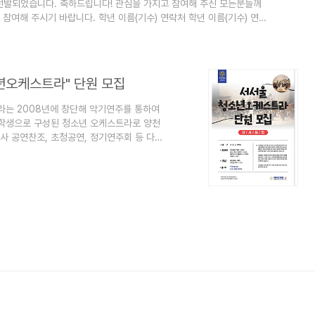
 선발되었습니다. 축하드립니다! 관심을 가지고 참여해 주신 모든분들께
참여해 주시기 바랍니다. 학년 이름(기수) 연락처 학년 이름(기수) 연락
6857 4 이O혜 010-OOOO-5303 1 이O을 010-OOOO-1129 4
9 5 권O현 010-OOOO-7555 4 장O연 010-OOOO-7436 4 이O
년오케스트라" 단원 모집
는 2008년에 창단해 악기연주를 통하여
 학생으로 구성된 청소년 오케스트라로 양천
사 공연찬조, 초청공연, 정기연주회 등 다양
: 00 명 2. 응모자격 : 초·중·고, 대학생
금) ~ 2) 접수기간 : 상시모집 3) 제출서류 : 응
. 선발방법 : 간단한 실기 및 면접심사 (접수 완료
.