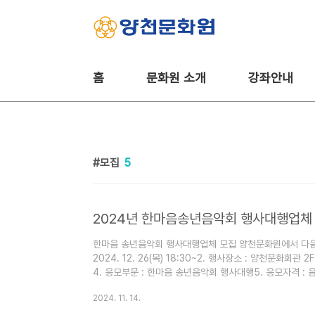
본문 바로가기
홈
문화원 소개
강좌안내
모집
5
2024년 한마음송년음악회 행사대행업체
한마음 송년음악회 행사대행업체 모집 양천문화원에서 다음과
2024. 12. 26(목) 18:30~2. 행사장소 : 양천문화회관 2F 
4. 응모부문 : 한마음 송년음악회 행사대행5. 응모자격 :
제시하는 송년음악회 내용을 수락하는 사업자○ 다년간 행
2024. 11. 14.
련 비품 및 관련 장비를 일정에 차질 없이 공급 가능한 사업자6
음악회 관련 비품 및 관련 ..