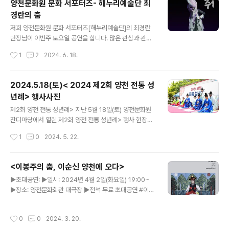
양천문화원 문화 서포터즈- 해누리예술단 최
월동 지역 주민들의 다양한 문화예술 활동을 지원할양천문
경란의 춤
화원 신월캠퍼스에 많은 관심과 참여 바랍니다. 감사합니
글 내용
다! ☆ ☆ ☆ 신월캠퍼스 4분기 수강생 모집중 ☆ ☆ ☆t
저희 양천문화원 문화 서포터즈[해누리예술단]의 최경란
el. 02) 2699-9585
단장님이 이번주 토요일 공연을 합니다. 많은 관심과 관람
바랍니다. 이정 최경란의 춤-도취>■ 일시 : 2024년 6월
작성시간
1
2
2024. 6. 18.
22일(토) 오후7시■ 장소 : 서강대 메리홀대극장 #양천
문화원 #서포터즈 #해누리예술단 #공연 #도취 #춤 #무
용단 #양천문화원서포터즈 #양천구 #양천문화
2024.5.18(토)< 2024 제2회 양천 전통 성
년례> 행사사진
글 내용
제2회 양천 전통 성년례> 지난 5월 18일(토) 양천문화원
잔디마당에서 열린 제2회 양천 전통 성년례> 행사 현장입
니다.우리 문화로 재현된 특별한 성년식은 많은 분들의 눈
작성시간
1
0
2024. 5. 22.
길과 마음을 사로잡았습니다. 세 번의 환복과 섬세한 절차
를 잘 따라 어엿한 성인이 된 6명의 성년자들과,끝까지 자
리하며 축하를 보내주신 양천구민 여러분,또한 행사 준비
<이봉주의 춤, 이순신 양천에 오다>
에 많은 도움을 주신 여러 관계자분들 덕분에 성황리에 행
글 내용
▶초대공연: ▶일시: 2024년 4월 2일(화요일) 19:00~
사를 마쳤습니다. 감사합니다! #양천문화원 #양천구 #
▶장소: 양천문화회관 대극장 ▶전석 무료 초대공연 #이봉
전통성년식 #성년례 #성인 #성년의날 #스무살 #행사 #
주 #춤 #양천문화회관 #대극장 #이순신 #무료공연 #초
축제 #한복 #공연 #축제 #5월 #관혼상제
대공연 #승전무 #양천구 #이봉주의춤이순신양천에오다
작성시간
0
0
2024. 3. 20.
#서포터즈 #양천문화원