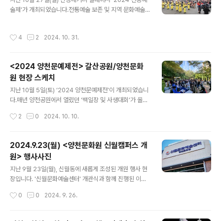
전시회는 11월 2일(토)부터 4일(월)까지 진행되었으며, 가
술제'가 개최되었습니다.전통예술 보존 및 지역 문화예술
을의 마지막 여운과 함께 성황리에 마무리 되었습니다.내
활성화 일환으로 매년 개최되고 있는 전통예술제가 올해
년에 개최되는 양천문예제전과 작품종합전시회에도 많은
는‘제1회 양천가족 거리축제’와 헴께 진행되어 더 큰 볼거
기대와 참여 바랍니다. 감사합니다! #양천문화원 #양천
작성시간
4
2
2024. 10. 31.
리를 선사했습니다. 양천문화원 취타대 단원들이 공연장
문예제전 #백일장 #사생대회 #휘호대회 #작품종합전시
일대를 행진하며 축제의 개막을 화려하게 알렸고,이어 해
회 #시상식 #개막식 #후기 #비하인드 #사진 ..
누리예술단, 안재현, 양천예술단, 신자순국악예술단, 강연
<2024 양천문예제전> 갈산공원/양천문화
아무용단, 박안순소리예술단, 국립무용단 박재순 수석 무
원 현장 스케치
용수와 K-ARTS 무용단의 아름다운 공연이 이어져 한국
글 내용
전통문화의 멋으로 무대를 가득 채웠습니다.행사장에 울려
지난 10월 5일(토) ‘2024 양천문예제전’이 개최되었습니
퍼진 국악과 아름다운 춤사위가 많은 이들의 눈과 귀를 사
다.매년 양천공원에서 열렸던 ‘백일장 및 사생대회’가 올
로잡았으며 전통예술 공연의 멋과 신명을 선사했습니다.
해 처음으로 갈산공원에서 있었습니다.오전 10시, 202
작성시간
2
0
2024. 10. 10.
앞으로도 양천문화원은 매년 가을의 절정에서 지역..
4 양천문예제전 개회식과 아울러 ‘제23회 백일장 및 사생
대회’ 주제가 발표되었고, 오전 11시부터는 양천문화원 3
층 세미나실에서 ‘제24회 휘호대회’가 개최되었습니다.청
2024.9.23(월) <양천문화원 신월캠퍼스 개
명한 가을하늘 아래, 원고지에 꾹꾹 눌러 쓴 글과 노란 단풍
원> 행사사진
잎처럼 색색으로 물든 도화지, 화선지 위에 먹향 가득 담
글 내용
아 멋스럽게 표현된 붓글씨가 가을의 정취를 더욱 느끼
지난 9월 23일(월), 신월동에 새롭게 조성된 개원 행사 현
게 해 주는 하루였습니다.이번 ‘2024양천문예제전’에 참
장입니다. '신월문화예술센터' 개관식과 함께 진행된 이번
여한 참가자 분들은 갈산공원과 양천문화원에서 문화예술
개원 행사는양천문화원 취타대 단원들의 행렬로 화려한 시
작성시간
0
0
2024. 9. 26.
로 행복한 가을의 결실을 느끼며 멋진 작품을 완성하였습
작을 알렸고,양천구청장님을 비롯한 여러 관계자분들과 양
니다. 제출된 작품 심사결과는 10월 11..
천구민 분들이마지막까지 자리를 빛내주신 덕분에 성황리
에 행사를 마쳤습니다. 지역 거점형 문화예술 공간으로신