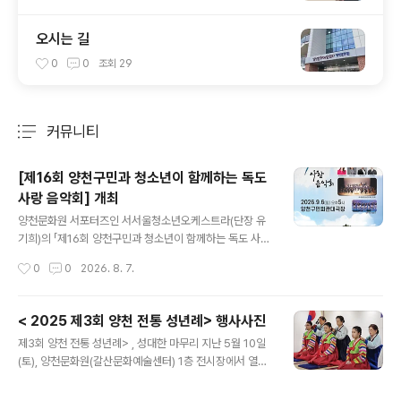
오시는 길
0
0
조회
29
커뮤니티
분류 전체보기
주요 글 목록
[제16회 양천구민과 청소년이 함께하는 독도
사랑 음악회] 개최
글 내용
양천문화원 서포터즈인 서서울청소년오케스트라(단장 유
기희)의 「제16회 양천구민과 청소년이 함께하는 독도 사랑
음악회」가오는 2026년 9월 6일(일) 오후 5시, 양천구민
작성시간
0
0
2026. 8. 7.
회관 대극장에서 개최됩니다.이번 음악회는 독도의 역사와
의미를 문화예술을 통해 되새기고,지역 주민과 청소년이
음악으로 하나 되어 나라사랑의 마음을 나누고자 마련된
< 2025 제3회 양천 전통 성년례> 행사사진
뜻깊은 공연입니다.이번 무대에서는 클래식과 국악, 대중
글 내용
제3회 양천 전통 성년례> , 성대한 마무리 지난 5월 10일
음악을 아우르는 풍성한 프로그램이 펼쳐집니다. 유기희
(토), 양천문화원(갈산문화예술센터) 1층 전시장에서 열린
지휘자의 지휘 아래 유다원 아나운서의 사회로 진행되며,
가 많은 관심과 참여 속에 진행되었습니다. 전통의 가치를
소프라노 김정우, 베이스 박종선, 정가 신윤솔,양천어린이
되새기며 성년의 의미를 되짚는 이번 행사는세 차례에 걸
합창단이 함께 출연하여 감동적이고 아름다운 무대를 선사