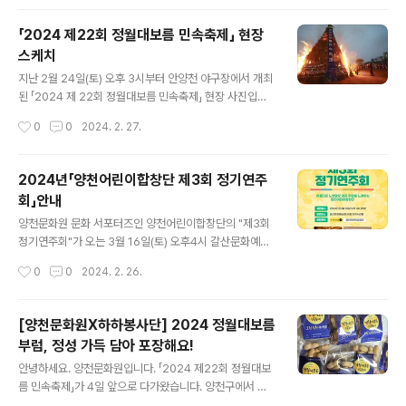
「2024 제22회 정월대보름 민속축제」 현장
스케치
글 내용
지난 2월 24일(토) 오후 3시부터 안양천 야구장에서 개최
된 「2024 제 22회 정월대보름 민속축제」 현장 사진입니
다! 정월대보름 민속축제에 많은 구민들이 찾아주셨습니
작성시간
0
0
2024. 2. 27.
다. 사전공연 사물놀이로 흥을 돋은 후, 오후 3시 이지태 양
천문화원장의 개최 징을 시작으로 화려한 축제의 개막을
알렸으며 떡메치기, 윷놀이, 제기차기 등 다양한 민속놀이
2024년「양천어린이합창단 제3회 정기연주
체험부스와 먹거리 장터가 열렸습니다. 또한 한국무용, 경
회」안내
기민요, 외줄 타기, 사물놀이, 북청 사자놀이 춤 등의 다채
글 내용
로운 공연무대가 펼쳐졌으며 연 날리기 시연, LED 쥐불놀
양천문화원 문화 서포터즈인 양천어린이합창단의 "제3회
이 체험 등이 진행되었습니다. 오후 6시 본 행사에서는 달
정기연주회"가 오는 3월 16일(토) 오후4시 갈산문화예술
집태우기와 불꽃놀이가 성대히 펼쳐졌습니다. 이번 양천문
센터 4층 아이누리홀에서 개최됩니다. 우리 어린이들이 1
작성시간
0
0
2024. 2. 26.
화원 정월대보름 민속축제를 위해 열심히 준비해 주신 출
년 동안 열심히 연습한 곡들로 무대를 가득 채울 예정이오
연진 여러분, 봉사자 분들 그리고 ..
니 많은 관심과 관람 바랍니다. ■ 일시: 2024. 03. 16. 토
요일, 오후 4시 ■ 장소: 갈산문화예술센터 4층 아이누리
[양천문화원X하하봉사단] 2024 정월대보름
홀 ■ 문의: 양천어린이합창단 010-6347-0780 #양천
부럼, 정성 가득 담아 포장해요!
문화원 #서포터즈 #양천어린이합창단 #연주회 #노래 #
글 내용
국악 #초등학생 #어린이 #꿈나무 #공연 #무료공연 #합
안녕하세요. 양천문화원입니다. 「2024 제22회 정월대보
창단 #음악 #양천구 #갈산문화예술센터 #아이누리홀
름 민속축제」가 4일 앞으로 다가왔습니다. 양천구에서 활
동하는 봉사 단체로, 어르신과 이웃에게 밝은 웃음을 선사