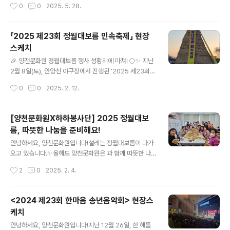
작성시간
0
0
2025. 5. 28.
친 환복과 고유의 의례 절차를 통해성년자들이 한층 성숙
할 예정입니다.양천구민 여러분의 많은 관심과 관람 부탁
한 어른으로 거듭나는 뜻깊은 시간으로 꾸며졌습니다. 성
드립니다.[연주 프로그램]- 대중가요 -다시 만난 세계(..
년이 되는 순간을 우리 문화로 함께 나누며, 모두가 의미와
「2025 제23회 정월대보름 민속축제」 현장
감동을 함께한 소중한 시간이었습니다.참석해 주신 모든
스케치
분들께 진심으로 감사드립니다.
글 내용
🎉 양천문화원 정월대보름 행사 성황리에 마쳐! 🌕✨ 지난
2월 8일(토), 안양천 야구장에서 진행된 '2025 제23회
정월대보름 민속축제'가 큰 호응 속에 마무리되었습니다!
작성시간
0
0
2025. 2. 12.
💫 이날 행사에서는 온 가족이 함께 즐길 수 있는 다양한
전통문화 놀이 체험과 예술 공연, 그리고 풍성한 먹거리 장
터가 펼쳐졌습니다. 달맞이 행사와 불꽃놀이까지 함께하며
[양천문화원X하하봉사단] 2025 정월대보
많은 분들이 한 해의 건강과 풍요를 기원하고, 우리 전통문
름, 따뜻한 나눔을 준비해요!
화의 소중함을 다시 한 번 느낄 수 있는 뜻깊은 시간이었습
글 내용
니다. 🙏 행사에 참여해주신 모든 분들께 감사드리며, 앞으
안녕하세요, 양천문화원입니다!설레는 정월대보름이 다가
로도 양천문화원은 더욱 다양한 문화 행사로 여러분을 찾
오고 있습니다.✨올해도 양천문화원은 과 함께 따뜻한 나
아뵙겠습니다. 많은 관심과 응원 부탁드립니다! 문화원 #
눔을 준비했어요!정성껏 포장한 부럼 한 알, 한 알에 건강과
작성시간
2
0
2025. 2. 4.
정월대보름 #2025 #전통문화 #풍성한한해 #달맞이 #
행복을 기원하는 마음을 담았습니다.💕 봉사자분들의 따뜻
보름달 #전통문화체험 ..
한 손길이 더해져 더욱 특별한 시간이었답니다.다가오는
「2025 제23회 정월대보름 민속축제」 기대되지 않으세
<2024 제23회 한마음 송년음악회> 현장스
요?양천문화원이 준비한 전통놀이, 민속공연, ,부럼 나누기
케치
등 다양한 프로그램과 함께 정월대보름의 정취를 한껏 느
글 내용
껴보세요! 📅 날짜: 2025년 2월 8일 토요일 오후 3시~
안녕하세요, 양천문화원입니다!지난 12월 26일, 한 해를