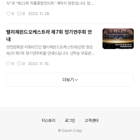
식"과 "제22회 작품종합전시회" 개막식 현장입니다. 많은
구민 여러분과 함께 축하를 전하고 기쁨을 나누며 뜻깊은
작성시간
0
0
2023. 11. 28.
시간이 되었습니다. 그동안 전하지 못했던 가족에 대한 마
음을 글과 그림을 통해 전하고, 전시된 작품 앞에서 사진을
찍기도 하며 설렘과 웃음소리 가득한 시간이었습니다. 아
펠리체윈드오케스트라 제7회 정기연주회 안
울러 2023 양천문예제전 수상작으로 채워진 제22회 작
내
품종합전시회는 '우리 이웃이 담은 양천의 가을 그리고 가
글 내용
족 이야기'라는 주제로 따뜻한 감동과 여운을 전하며 11월
양천문화원 서포터즈인 펠리체윈드오케스트라(단장 정은
22일(수) 성황리에 종료되었습니다. 내년에 개최되는 20
숙)의 제7회 정기연주회를 안내드립니다. 선착순 무료관람
24 양천문예제전과 제23회 작품종합전시회에도 많은 기
이오니, 12월의 낭만을 펠리체윈드오케트라와 함께 해보
작성시간
0
0
2023. 11. 10.
대와 참여 바랍니다. 감사합니다! #양천문화원 #양천문예
시길 바랍니다. 많은 관람 바랍니다! #양천문화원문화서포
제전 #작품종합전시회 #시상식 #개..
터즈 #서포터즈 #펠리체윈드오케스트라 #펠리체 #오케
스트라 #양천구 #정기공연 #연주회 #무료 #무료관람 #
더보기
양천문화회관 #겨울밤 #예술
의안내
티스토리
로그인
고객센터
© Daum Corp.