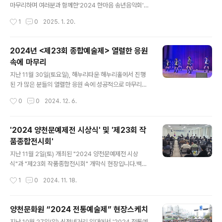
📍 장소: 양천구 안양천 둔치 야구장 (신정교 아래) / (서울
마무리하며 여러분과 함께한'2024 한마음 송년음악회'가
특별시 양천구 안양천로 788)🚗 주차: 신목고등학교 주차
성황리에 마무리 되었습니다. 이번 송년 음악회는 지역 주
작성시간
1
0
2025. 1. 20.
장 (행사장 도보 약 10분) / 서울특별시 양천구 안양천로 7
민 여러분께 감사의 마음을 전하고,따뜻한 연말의 온기를
39🚌 대중교통..
나누기 위해 마련된 자리였습니다.흥겨운 음악, 그리고 참
여자들의 환한 미소 덕분에 더욱 특별한 시간이 되었는데
2024년 <제23회 종합예술제> 열렬한 응원
요,행사에 함께해 주신 모든 분들께 진심으로 감사드립니
속에 마무리
다. 앞으로도 양천문화원은 여러분과 함께하는 다양한 프
글 내용
로그램과 행사를 통해더 많은 추억을 만들어갈 예정입니
지난 11월 30일(토요일), 해누리타운 해누리홀에서 진행
다.새해에도 많은 관심과 사랑 부탁드려요!
된 가 많은 분들의 열렬한 응원 속에 성공적으로 마무리되
었습니다! 🎉 이번 예술제는 문화원 수강생들이 한 해 동
작성시간
0
0
2024. 12. 6.
안 갈고닦은 기량을 무대 위에서 마음껏 펼치는 자리로, 다
양한 공연과 작품 전시가 어우러진 축제의 장이었습니
다. 열정적인 공연과 정성 가득한 작품들은 관객들에게 깊
'2024 양천문예제전 시상식' 및 '제23회 작
은 감동과 즐거움을 선사했답니다. 함께해 주신 모든 분들
품종합전시회'
께 진심으로 감사드리며, 앞으로도 양천문화원의 다양
글 내용
한 활동과 행사에 많은 관심과 사랑 부탁드립니다. ❤
지난 11월 2일(토) 개최된 "2024 양천문예제전 시상
📸 행사 사진과 함께 종합예술제의 생생한 순간을 감상
식"과 "제23회 작품종합전시회" 개막식 현장입니다.백일
해 보세요! #양천문화원 #종합예술제 #문화예술 #양천
장과 사생대회, 휘호대회에서 우수한 기량을 선보인 작품
작성시간
1
0
2024. 11. 18.
구 #지역문화 #문화사랑 #성공적인마무리 #연말행사
을 선발하여 상장을 수여했고, 아울러 양천문화원 1층에서
문예제전 수상작을 전시한 ‘제23회 작품종합전시회’의 개
막식이 진행되었습니다.많은 분들이 오셔서 함께 축하하고
양천문화원 “2024 전통예술제” 현장스케치
기쁨을 나누는 뜻 깊은 시간이었습니다. 제23회 작품종합
글 내용
지난 10월 27일(일) 신정네거리 일대에서 '2024 전통예