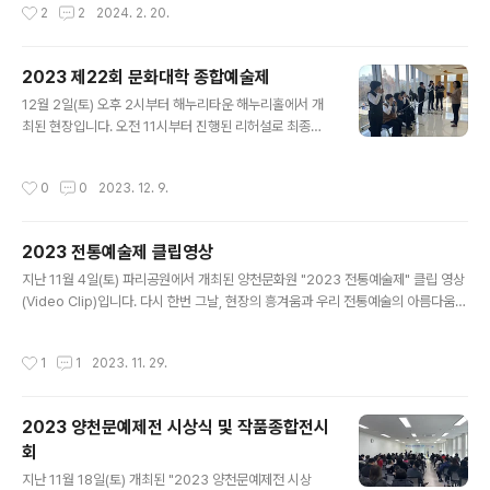
작성시간
2
2
2024. 2. 20.
하는 과 함께 축제에서 나눠드릴 부럼을 포장하였습니다.
부럼을 포장하는 손길에서 정성이 가득 느껴집니다. 의 수
고에 감사드립니다! 양천문화원 정월대보름 민속축제에 많
2023 제22회 문화대학 종합예술제
은 관심과 참여 바랍니다! ※ 상세안내 ■ 일시 : 2024년 2
글 내용
12월 2일(토) 오후 2시부터 해누리타운 해누리홀에서 개
월 24일 토요일 오후 3시~ ■ 장소 : 양천구 안양천 둔치
최된 현장입니다. 오전 11시부터 진행된 리허설로 최종점
야구장 (신정교 아래) / (서울특별시 양천구 안양천로 78
검을 마치고 그동안 갈고 닦은 실력을 가감없이 선보였습
8) ■ 임시주차장 : 신목고등학교 운동장 (행사장 도보 약 1
니다. 캘리그라피, 보태니컬아트, 시각미술, 창의미술작품
0분) 서울특별시 양천구 안양천로 739 ■ 교통편 : 2호선
작성시간
0
0
2023. 12. 9.
반에서 해누리타운 2층 홀에 아름다운 작품들을 전시하였
양천구청역 (도보 약 20분) ■ 참여대상 : 누구나 ■ 문의
고 국악, 무용, 발레, 댄스, 합창 등 총 19팀이 감동적인 무
전화 :..
대를 펼쳤습니다. 아울러 연예인 초청공연으로 즐거움을
2023 전통예술제 클립영상
더했고 공연을 마친 후 진행된 행운권 추첨을 통해 많은 분
글 내용
들과 기쁨을 나눴습니다. 눈부신 열정, 예술로 빛나는 여러
지난 11월 4일(토) 파리공원에서 개최된 양천문화원 "2023 전통예술제" 클립 영상
분을 응원하며, 더욱 성장한 모습으로 펼쳐질 '2024 종합
(Video Clip)입니다. 다시 한번 그날, 현장의 흥겨움과 우리 전통예술의 아름다움을
예술제'도 많은 기대와 관심 바랍니다. 감사합니다! ▼후속
느껴보시기 바라며 준비하였습니다. 2024 전통예술제도 정성껏 준비할 예정이오니
기사 작품전시와 공연, 양천문화원 '2023 제22회 종합예
많은 관심과 기대 바랍니다! #양천문화원 #2023전통예술제 #전통예술제 #파리공
작성시간
1
1
2023. 11. 29.
술제' 개최 https://..
원 #현장 #비디오클립 #영상 #짧은영상 #다시보기 #흥 #신명 #추억 #수석무용수
#박재순 #전통예술 #양천구 #예술가 #전통 #무용 #국악
2023 양천문예제전 시상식 및 작품종합전시
회
글 내용
지난 11월 18일(토) 개최된 "2023 양천문예제전 시상