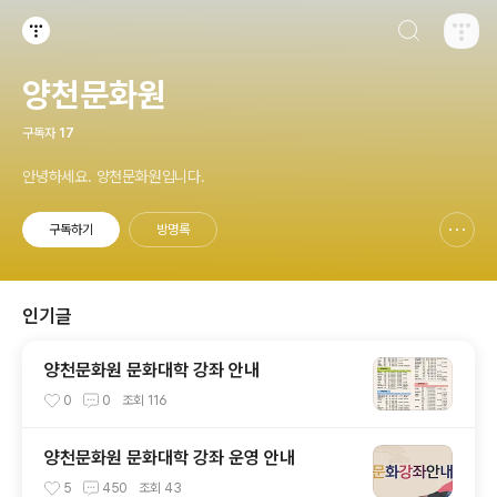
검색하기
티스토리
양천문화원
구독자
17
안녕하세요. 양천문화원입니다.
구독하기
방명록
신고하기 레이어
열기
인기글
양천문화원 문화대학 강좌 안내
0
0
조회
116
양천문화원 문화대학 강좌 운영 안내
5
450
조회
43