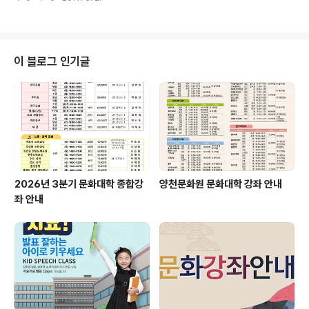
여주는 중요한 표현방법이다. 해누리예술단은 청소년의 성
ersity 지휘과 졸업 * 12세 클라리넷 색소폰 입문 * 15년
장 발달에 따른 체계적인 교육프로그램과 단계별 레파토리
동안 양천구민을 위..
의 습득을 통하여 전문적인 무용인재를 발굴, 육성하며 나
아가 수준급 교육 및 전공 진로를 위한 전문반을 운영하여
문화예술 발전에 기여함을 목적으로한다. ◆ 단 장 : 최경
이 블로그 인기글
란 -이화여자대학교 무용과 졸업 -이화여자대학교 대학원
졸업 -한양대학교 교육대학원 체육교육과 졸업 -현)신라대
학교 창조공연예술학부 무용학과 초빙교수 서울여대, 성신
여대 출강 덕원예고 지도강사 -무형문화재 제40호 학연화
대합설무 이수자 ◆ 무용단 연혁 -2015. 4 해누..
2026년 3분기 문화대학 종합강
양천문화원 문화대학 강좌 안내
좌 안내