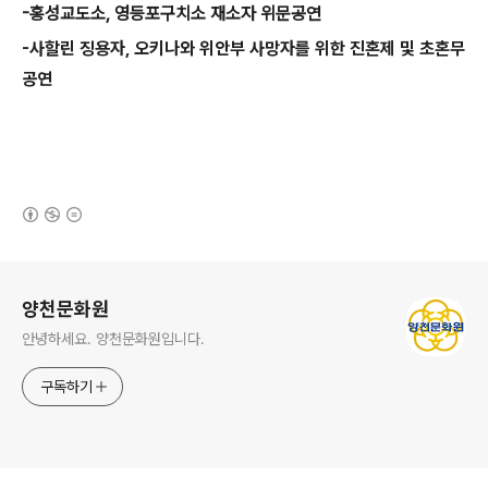
-홍성교도소, 영등포구치소 재소자 위문공연
-사할린 징용자, 오키나와 위안부 사망자를 위한 진혼제 및 초혼
무
공연
(새창열림)
로그 정보
양천문화원
안녕하세요. 양천문화원입니다.
구독하기