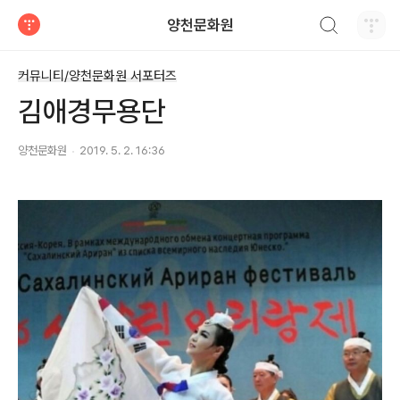
검색하기
양천문화원
티스토리
커뮤니티/양천문화원 서포터즈
김애경무용단
양천문화원
2019. 5. 2. 16:36