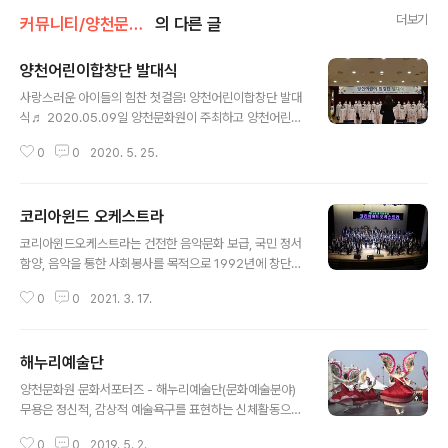
더보기
커뮤니티/양천문화원 서포터즈
의 다른 글
양천어린이합창단 발대식
글 내용
사랑스러운 아이들의 힘찬 첫걸음! 양천어린이합창단 발대
식♬ 2020.05.09일 양천문화원이 주최하고 양천어린이
합창단이 주관하여 학부모 및 합창단원등 100여 명이 참
0
0
2020. 5. 25.
여한 가운데 양천어린이합창단 창단 발대식를 가졌다. 이
번 발대식은2020.02월 공개 오디션을 거쳐 선발된 30명
의 어린이들이 위촉장을 수여하고 함께 노래하는 첫 인사
코리아윈드 오케스트라
자리로 준비되었다. 양천문화원 서포터즈로 활동할 합창단
글 내용
은 우리의 전통음악을 배울 수 있는 국악동요합창을 테마
코리아윈드오케스트라는 건전한 음악문화 보급, 국민 정서
로 출발하며 전통음악과 전통악기를 배울 수 있는 기회를
함양, 음악을 통한 사회봉사를 목적으로 1992년에 창단된
제공함으로 고정된 틀에서 벗어나 노래하는 이 시간을 통
양천구를 대표하는 오케스트라입니다. 클래식, 재즈, 팝, 영
해 개인의 실력향상, 자신감 상승 그리고 또 다른 꿈을 키워
0
0
2021. 3. 17.
화음악, 가요, 성악 등 다양한 연주로 수준 높은 공연을 통
가는 원동력이 되길 기대한다. 이러한 합창단활동을 통해
해 양천구민들에게 항상 큰 호응과 감동을 드리며 지역 문
아이들의 사회성을 성장시키고 세대를 초월한 문화예..
화예술 향유에 기여하고 있습니다. 2006년부터 현재까지
해누리예술단
매년 양천구민을 위한 정기연주회와 찾아가는 음악회, 서
글 내용
울시민을 위한 음악회 등을 개최함으로서 2013년에는 서
양천문화원 문화서포터즈 - 해누리예술단(문화예술분야)
울시 최우수단체 서울시장상을 수상하였습니다. 최종걸 단
무용은 정신적, 감상적 예술욕구를 표현하는 신체활동으로
장 겸 지휘자 * 서울 성남고등학교(관악부) 졸업 * 단국대
청소년기에 자신의 신체에 대한 자신감과 자아존중감을 높
학교 음악대학 기악과 수석졸업 * 미국 Bernaden Univ
0
0
2019. 5. 2.