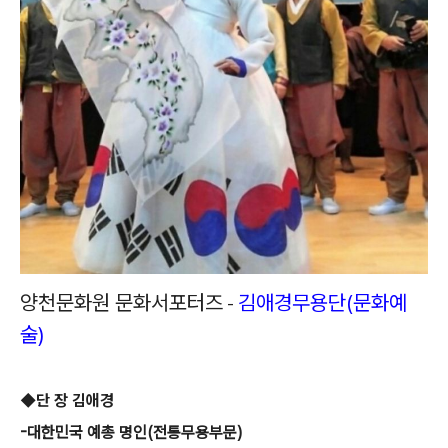
양천문화원 문화서포터즈
김애경무용단(문화예
-
술)
◆
단 장 김애경
-대한민국 예총 명인(전통무용부문)