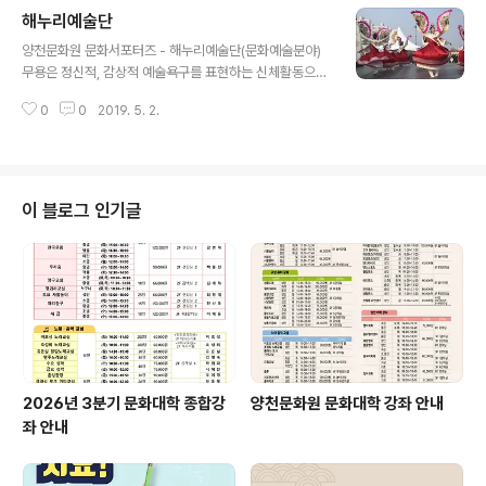
축제 대표-행정안전부장관상 수상-대한민국 문화예술부
해누리예술단
문 대상 수상 ◆ 김애경무용단 약력-1999 김애경무용단
글 내용
창단-국제문화교류 8회 진행(2018년 현재)-송도 영락원,
양천문화원 문화서포터즈 - 해누리예술단(문화예술분야)
김포 향유의 집 등 재능봉사(10년 이상)-생명나눔문화재
무용은 정신적, 감상적 예술욕구를 표현하는 신체활동으로
단 문화공연-광주시 나눔의 집(일제위안부피해자의 집)후
청소년기에 자신의 신체에 대한 자신감과 자아존중감을 높
원공연-홍성교도소, 영등포구치소 재소자 위문공연-사할
0
0
2019. 5. 2.
여주는 중요한 표현방법이다. 해누리예술단은 청소년의 성
린 징용자, 오키나와 위안부 사망자를 위한 진혼제 및 초혼
장 발달에 따른 체계적인 교육프로그램과 단계별 레파토리
무 공연
의 습득을 통하여 전문적인 무용인재를 발굴, 육성하며 나
아가 수준급 교육 및 전공 진로를 위한 전문반을 운영하여
문화예술 발전에 기여함을 목적으로한다. ◆ 단 장 : 최경
이 블로그 인기글
란 -이화여자대학교 무용과 졸업 -이화여자대학교 대학원
졸업 -한양대학교 교육대학원 체육교육과 졸업 -현)신라대
학교 창조공연예술학부 무용학과 초빙교수 서울여대, 성신
여대 출강 덕원예고 지도강사 -무형문화재 제40호 학연화
대합설무 이수자 ◆ 무용단 연혁 -2015. 4 해누..
2026년 3분기 문화대학 종합강
양천문화원 문화대학 강좌 안내
좌 안내