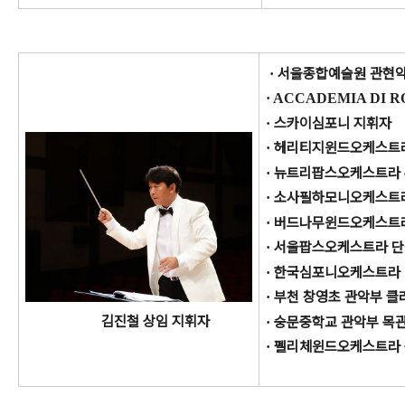
서울종합예술원 관현악
·
· ACCADEMIA DI 
스카이심포니 지휘자
·
헤리티지윈드오케스트
·
뉴트리팝스오케스트라
·
소사필하모니오케스트
·
버드나무윈드오케스트라
·
서울팝스오케스트라 
·
한국심포니오케스트라
·
부천 창영초 관악부 클
·
김진철 상임 지휘자
숭문중학교 관악부 목
·
펠리체윈드오케스트라 
·