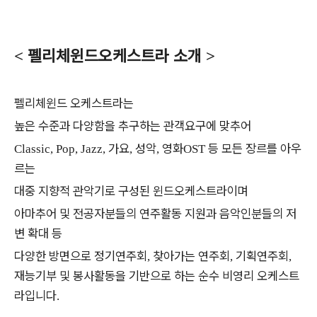
펠리체윈드오케스트라 소개
<
>
펠리체윈드 오케스트라는
높은 수준과 다양함을 추구하는 관객요구에 맞추어
가요
성악
영화
등 모든 장르를 아우
Classic, Pop, Jazz,
,
,
OST
르는
대중 지향적 관악기로 구성된 윈드오케스트라이며
아마추어 및 전공자분들의 연주활동 지원과 음악인분들의 저
변 확대 등
다양한 방면으로 정기연주회
찾아가는 연주회
기획연주회
,
,
,
재능기부 및 봉사활동을 기반으로 하는 순수 비영리 오케스트
라입니다
.