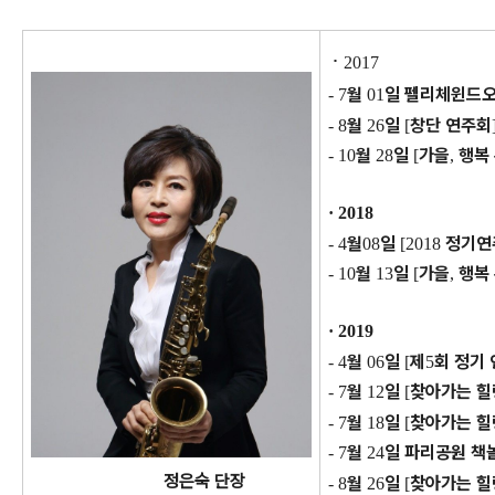
·
2017
월
일 펠리체윈드
- 7
01
월
일
창단 연주회
- 8
26
[
월
일
가을
행복
- 10
28
[
,
· 2018
월
일
정기연
- 4
08
[2018
월
일
가을
행복
- 10
13
[
,
· 2019
월
일
제
회 정기
- 4
06
[
5
월
일
찾아가는 
- 7
12
[
월
일
찾아가는 
- 7
18
[
월
일 파리공원 책
- 7
24
정은숙 단장
월
일
찾아가는 
- 8
26
[