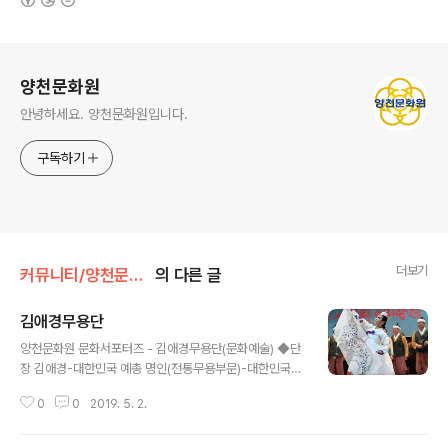
로그 정보
양천문화원
안녕하세요. 양천문화원입니다.
구독하기
더보기
커뮤니티/양천문화원 서포터즈
의 다른 글
김애경무용단
글 내용
양천문화원 문화서포터즈 - 김애경무용단(문화예술) ◆단
장 김애경-대한민국 예총 명인(전통무용부문)-대한민국
신지식인협회 신지식인(문화예술 부문)-서울대학교 의과
0
0
2019. 5. 2.
대학 체력과학노화연구소 개발 우리춤체조 지도자-덕성여
대 한국무용(우리춤체조) 지도교수-인도네시아 세계민속