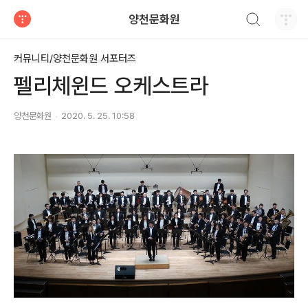
검색하기
양천문화원
티스토리
커뮤니티/양천문화원 서포터즈
펠리체윈드 오케스트라
양천문화원
2020. 5. 25. 10:58