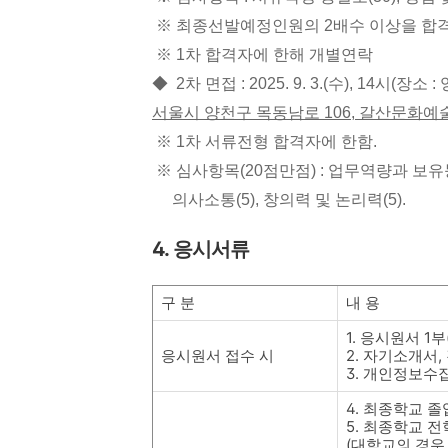
※ 최종선발예정인원의 2배수 이상을 합격
※ 1차 합격자에 한해 개별연락
◆
2차 면접 : 2025. 9. 3.(수), 14시(
서울시 양천구 목동남로
106,
갈산문화예
※ 1차 서류전형 합격자에 한함.
※ 심사항목(20점만점) : 업무역량과 보유능
의사소통(5), 창의력 및 논리력(5).
4.
응시서류
구 분
내 용
1.
응시원서
1
부
응시원서 접수 시
2.
자기소개서
,
3.
개인정보수집
4.
최종학교 졸
5.
최종학교 전
(
대학교의 경우