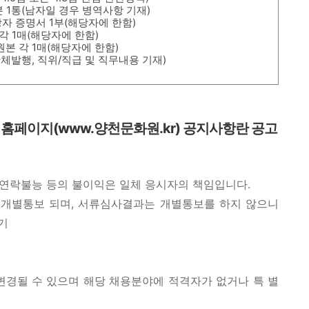
본
1
통
(
남자일 경우 병역사항 기재
)
자 증명서
1
부
(
해당자에 한함
)
 각
1
매
(
해당자에 한함
)
원본 각
1
매
(
해당자에 한함
)
단체발행
,
직위
/
직급 및 직무내용 기재
)
 홈페이지
(www.
양천문화원
.kr)
공지사항란 공고
연락불능 등의 불이익은 일체 응시자의 책임입니다
.
 개별통보 되며
,
서류심사결과는 개별통보를 하지 않으니
기
변경될 수 있으며 해당 채용분야에 적격자가 없거나 특 별