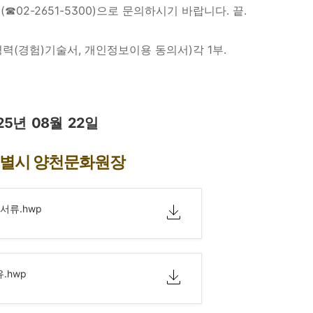
국
(
☎
02-2651-5300)
으로 문의하시기 바랍니다
.
끝
.
경력
(
경험
)
기술서
,
개인정보이용 동의서
)
각
1
부
.
25
년
08
월
22
일
별시 양천문화원장
서류.hwp
.hwp