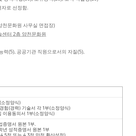
자로 선정함.
장소 : 양천문화원 사무실 면접장)
술센터
2
층 양천문화원
력(5), 공공기관 직원으로서의 자질(5),
(
소정양식
)
경험
(
경력
)
기술서 각
1
부
(
소정양식
)
 이용동의서
1
부
(
소정양식
)
업증명서 원본
1
부
.
학년 성적증명서 원본
1
부
4.5
점 또는
4.3
점 만점 환산성적
)