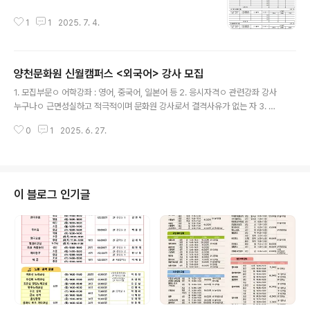
1
1
2025. 7. 4.
양천문화원 신월캠퍼스 <외국어> 강사 모집
글 내용
1. 모집부문ㅇ 어학강좌 : 영어, 중국어, 일본어 등 2. 응시자격ㅇ 관련강좌 강사
누구나ㅇ 근면성실하고 적극적이며 문화원 강사로서 결격사유가 없는 자 3. 강
의일정ㅇ 강의기간 : 2025년 4분기 ∼ㅇ 시간 : 조정가능ㅇ 장소 : 양천문화원
0
1
2025. 6. 27.
신월캠퍼스(양천구 곰달래로 36) 4. 원서접수 및 심사 방법ㅇ 접수방법 : 접수
이메일 주소: 26515300@hanmail.net - 양천문화원 홈페이지(www.양천
문화원.kr) “강사지원서/강의계획서” - 이메일 제목은 "양천문화원 신월(000
어) 강사지원"으로 표기ㅇ 합격자 발표 : 최종합격자에 한해 개인통보 ​5. 제출서
류ㅇ 강사지원서. 1부 (성명/연락처/사진 반드시 명기할 것)ㅇ 강의계획서. 1부
이 블로그 인기글
ㅇ 관련강좌 보유자격증 및 경력증명서 등. ..