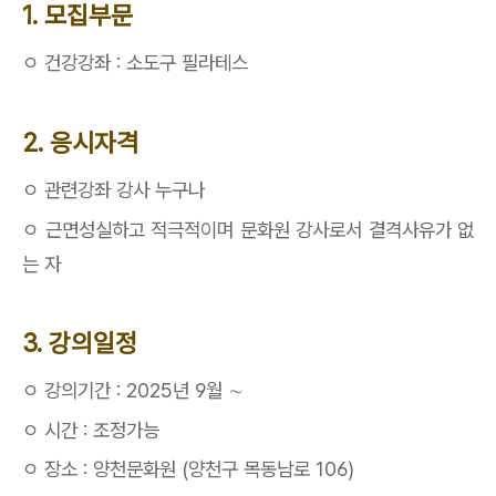
1.
모집부문
ㅇ
건강
강좌 : 소도구 필라테스
2.
응시자격
ㅇ
관련강좌 강사 누구나
ㅇ
근면성실하고 적극적이며 문화원 강사로서 결격사유가 없
는 자
3.
강의일정
ㅇ
강의기간
: 2025
년
9월
∼
ㅇ
시간
:
조정가능
ㅇ
장소
:
양천문화원 (양천구 목동남로 106)