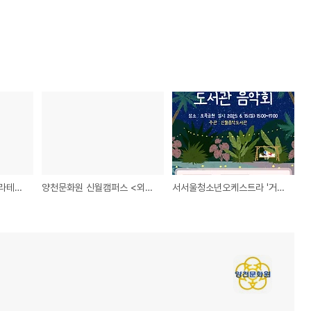
양천문화원 <소도구 필라테스> 강사 모집
양천문화원 신월캠퍼스 <외국어> 강사 모집
서서울청소년오케스트라 '거리로 나온 「도서관 음악회」' ★16:00~16:30★