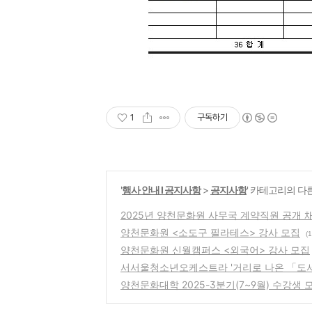
1
구독하기
'
행사 안내 Ι 공지사항
>
공지사항
' 카테고리의 다
2025년 양천문화원 사무국 계약직원 공개 
양천문화원 <소도구 필라테스> 강사 모집
(1
양천문화원 신월캠퍼스 <외국어> 강사 모집
서서울청소년오케스트라 '거리로 나온 「도서관 
양천문화대학 2025-3분기(7~9월) 수강생 