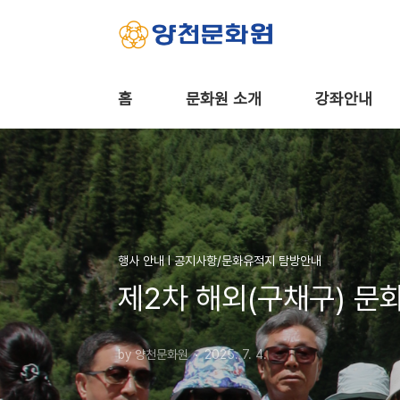
본문 바로가기
홈
문화원 소개
강좌안내
행사 안내 Ι 공지사항/문화유적지 탐방안내
제2차 해외(구채구) 문
by 양천문화원
2025. 7. 4.