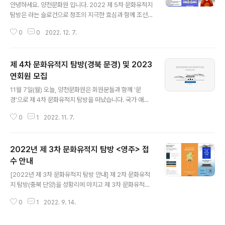
안녕하세요. 양천문화원 입니다. 2022 제 5차 문화유적지
탐방은 라는 슬로건으로 정조의 지극한 효심과 함께 조선
과학, 실학의 발전을 살펴볼 수 있는 경기도 화성으로 떠납
0
0
2022. 12. 7.
니다. 정조의 발자취를 따라 살펴보는 우리의 아름다운 문
화유산은 올해의 마지막을 더욱 뜻 깊게 만들어 줄 것입니
다. 탐방 접수는 양천문화원 회원을 대상으로 오늘부터 선
제 4차 문화유적지 탐방(경북 문경) 및 2023
착순으로 진행됩니다. 2023년에는 더욱 다채롭고 뜻 깊은
문화유적지 탐방을 준비하고 있사오니 많은 관심과 기대
연회원 모집
글 내용
부탁드립니다. ※ 양천문화원 제 5차 문화유적지 탐방(경기
11월 7일(월) 오늘, 양천문화원은 회원분들과 함께 '문
도 화성) ■ 탐방 일시 : 12월 13일(화) 08:00 ~ (양천문
경'으로 제 4차 문화유적지 탐방을 떠났습니다. 국가 애도
화원 앞에서 출발) ■ 탐방지 : 경기도 화성 (융릉과 건릉
기간에 따라 많은 분들께 알리지 못하였음에도 이번 탐방
외) ■ 접수일시 : 12월 7일(수) 09:00 ~ 정원 마감시 까
0
1
2022. 11. 7.
에 120명 이상의 회원이 접수해 주셨고, 양천문화원은 안
지 ..
전을 최우선으로 꼼꼼히 답사하고 점검하여 제 4차 문화유
적지 탐방을 준비하였습니다. 문경(聞慶)은 '경사스러운
2022년 제 3차 문화유적지 탐방 <영주> 접
소리를 듣는다'는 뜻으로 는 조선시대 과거를 보러가는 선
비들이 합격을 기원하며 넘던 길입니다. 곧 수능을 앞두고
수 안내
글 내용
있는 가족이 있다면 문경새재가 더욱 의미가 있을 것이라
[2022년 제 3차 문화유적지 탐방 안내] 제 2차 문화유적
고 생각합니다. 또한 천년의 역사를 가진 고모산성부터 경
지 탐방(충북 단양)을 성황리에 마치고 제 3차 문화유적지
북 제 1경인 진남교반 그리고 5일장까지. 가을 절경과 함께
탐방 접수를 앞두고 있습니다. 제 3차 문화유적지 탐방지
만나는 우리 역사는 더욱 아름답겠죠? 양천문화원은 마지
0
1
2022. 9. 14.
는 선비의 기개와 고즈넉한 우리 문화유산을 간직한 입니
막까지 유익하고 안전한 탐방이 될 수 있..
다. 눈길 닫는 곳곳 우리 역사와 가을 산수의 아름다움이 가
득한 영주에서 3차 문화유적지 탐방을 진행하고자 하오니