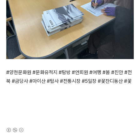
#양천문화원 #문화유적지 #탐방 #연회원 #여행 #봄 #진안 #전
북 #금당사 #마이산 #탑사 #전통시장 #5일장 #꽃잔디동산 #꽃
(새창열림)