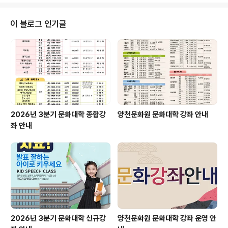
많은 관심과 참여 부탁드립니다. 접수는 9월 16일(금) 부
터 진행됩니다. 아래 첨부된 이미지 참고하셔서 접수 부탁
이 블로그 인기글
드립니다. 감사합니다! #양천문화원 #양천구 #가을 #문화
유적지 #탐방 #경상북도 #영주 #인삼 #풍기 #무섬마을
#5일장 #선비촌 #부석사 #단풍 #절경 #문화유산 #선비
#역사 #문화예술 #여행 #투어
2026년 3분기 문화대학 종합강
양천문화원 문화대학 강좌 안내
좌 안내
2026년 3분기 문화대학 신규강
양천문화원 문화대학 강좌 운영 안