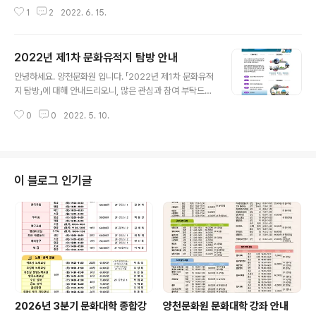
방지는 아름다운 설화와 유구한 역사를 간직한 입니다. 오
1
2
2022. 6. 15.
늘부터 접수 시작이오니 구민, 회원 여러분의 많은 관심과
참여 부탁드립니다. #양천문화원 #유적지 #탐방 #충청북
도 #단양 #단양8경 #옥순봉 #출렁다리 #도담삼봉 #잔도
2022년 제1차 문화유적지 탐방 안내
길 #매포전통시장 #설화 #여행 #관광 #양천구 #문화예
글 내용
술
안녕하세요. 양천문화원 입니다. 「2022년 제1차 문화유적
지 탐방」에 대해 안내드리오니, 많은 관심과 참여 부탁드립
니다.
0
0
2022. 5. 10.
이 블로그 인기글
2026년 3분기 문화대학 종합강
양천문화원 문화대학 강좌 안내