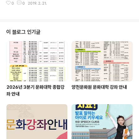
0
0
2019. 2. 21.
l. 02)2651-5300 ⊙ 수강료 : 3개월 단위/재료비 별도
이 블로그 인기글
2026년 3분기 문화대학 종합강
양천문화원 문화대학 강좌 안내
좌 안내