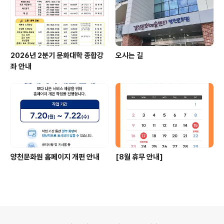
2026년 2분기 문화대학 종합강
오시는 길
좌 안내
양천문화원 홈페이지 개편 안내
[8월 휴무 안내]
의안내