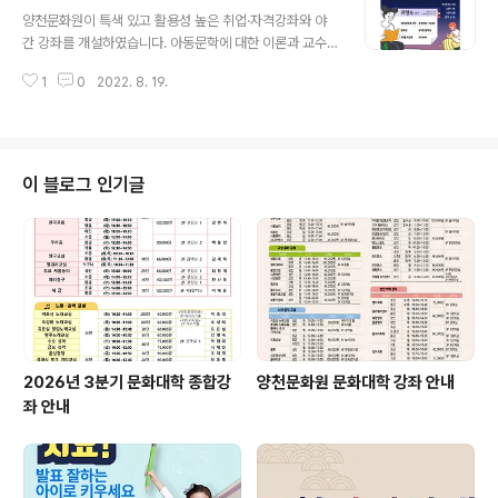
글 내용
지 선착순으로 모집합니다. 수강신청 관련 자세한 사항은
양천문화원이 특색 있고 활용성 높은 취업·자격강좌와 야
아래 공지사항을 통해 확인 부탁드립니다! https://xn--z
간 강좌를 개설하였습니다. 아동문학에 대한 이론과 교수
92b72qn1at0nqrn.kr/259?category=827557 #
법으로 아이들의 창의력과 언어표현능력을 향상시키는 강
양천문화원 #양천구 #남성 #중장년 #합창 #노래 #음악
1
0
2022. 8. 19.
좌 차를 통해 세계의 역사와 문화를 배우고 맛을 비교·평가
#바이올린 #아동 #성인 #취미 #워라밸 #꿈 #해몽 #..
하는 과정을 통해 보다 심도 있게 차에 대해 알아가는 직장
인들의 편의를 고려하여 추가 개설된 야간 요가 교실 입니
다. 신규강좌는 상시접수 중으로 그림책 지도사는 3분기
현재 수업 참여 가능하시고, 차(茶)이나는 클래스와 미라클
이 블로그 인기글
요가는 4분기 개강 예정입니다. 양천문화원은 구민 여러분
의 의견을 수렴하여 보다 양질의 프로그램을 편성하고 문
화예술 향유 기회를 확대해 나가기 위해 노력하겠습니다.
많은 관심과 성원 부탁드립니다! #양천문화원 #신규강좌
#취업 #자격증 #취미 #일상 #그림책지도사 #하..
2026년 3분기 문화대학 종합강
양천문화원 문화대학 강좌 안내
좌 안내