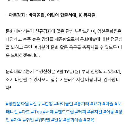
- 아동강좌 : 바이올린, 어린이 한글서예, K-뮤지컬
문화대학 4분기 신규강좌에 많은 관심 부탁드리며, 양천문화원은
다양하고 수준 높은 강좌를 제공함으로써 문화예술에 대한 접근성
을 넓히고 구민 여러분의 문화 활동 욕구를 충족시킬 수 있도록 더
욱 노력하겠습니다.
문화대학 4분기 수강신청은 9월 19일(월) 부터 진행되고 있으며,
조기 마감될 수 있사오니 접수 서둘러주시길 바랍니다. 감사합니
다!
#양천문화원
#신규
#합창
#바이올린
#통기타
#요가
#미술
#보
태니컬
#다도
#Tea
#서예
#핸드드립
#커피
#뮤지컬
#아동
#성
인
#자격
#취업
#워라밸
#일상
#문화예술
#교육