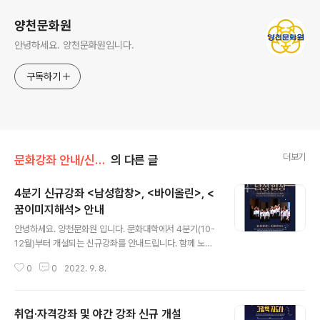
양천문화원
안녕하세요. 양천문화원입니다.
구독하기
더보기
문화강좌 안내/신규개설 강좌 안내
의 다른 글
4분기 신규강좌 <남성합창>, <바이올린>, <
꿈이미지해석> 안내
글 내용
안녕하세요. 양천문화원 입니다. 문화대학에서 4분기(10-
12월)부터 개설되는 신규강좌를 안내드립니다. 함께 노래
를 배우고, 부르고 싶은 분들을 위한 과 아동/성인반으로 개
0
0
2022. 9. 8.
설되어 진로탐색과 특별한 취미생활로 유익한 , 꿈을 그림
으로 표현함으로써 내면의 무의식을 탐색하는 입니다. 4분
기 기존회원 접수기간은 9월 13일(화) ~ 16일(금) 까지 이
취업·자격강좌 및 야간 강좌 신규 개설
며, 신규회원 접수기간은 9월 19일(월) ~ 정원 마감시 까