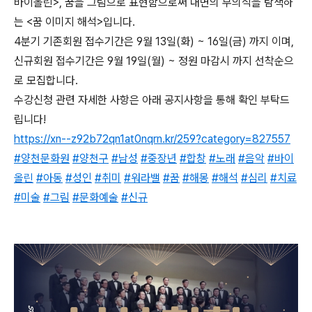
바이올린>, 꿈을 그림으로 표현함으로써 내면의 무의식을 탐색하
는 <꿈 이미지 해석>입니다.
4분기
기존회원 접수기간은 9월 13일(화) ~ 16일(금) 까지 이며,
신규회원 접수기간은 9월 19일(월) ~ 정원 마감시 까지 선착순으
로 모집합니다.
수강신청 관련 자세한 사항은 아래 공지사항을 통해 확인 부탁드
립니다!
https://xn--z92b72qn1at0nqrn.kr/259?category=827557
#양천문화원
#양천구
#남성
#중장년
#합창
#노래
#음악
#바이
올린
#아동
#성인
#취미
#워라밸
#꿈
#해몽
#해석
#심리
#치료
#미술
#그림
#문화예술
#신규