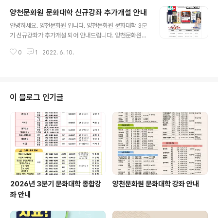
인들의 편의를 고려하여 추가 개설된 야간 요가 교실 입니
양천문화원 문화대학 신규강좌 추가개설 안내
다. 신규강좌는 상시접수 중으로 그림책 지도사는 3분기
글 내용
현재 수업 참여 가능하시고, 차(茶)이나는 클래스와 미라클
안녕하세요. 양천문화원 입니다. 양천문화원 문화대학 3분
요가는 4분기 개강 예정입니다. 양천문화원은 구민 여러분
기 신규강좌가 추가개설 되어 안내드립니다. 양천문화원은
의 의견을 수렴하여 보다 양질의 프로그램을 편성하고 문
시니어를 위한 「스마트폰 활용」부터 「스마트폰 영상촬영 편
화예술 향유 기회를 확대해 나가기 위해 노력하겠습니다.
0
1
2022. 6. 10.
집」, 미술 심화과정인 「창의미술작품」까지 구민, 회원 여러
많은 관심과 성원 부탁드립니다! #양천문화원 #신규강좌
분의 의견을 수렴하여 3분기 신규강좌를 추가개설 하였습
#취업 #자격증 #취미 #일상 #그림책지도사 #하..
니다. 보다 알차고 다채로운 문화예술 프로그램으로 구민
여러분께 다양한 배움의 기회를 제공하고, 풍요로운 여가
생활을 즐기실 수 있도록 노력하겠습니다. 신규강좌는 현
이 블로그 인기글
재 접수중으로 3분기(7월~9월)부터 시작되오니 많은 관
심과 참여 부탁드립니다. 감사합니다. #양천문화원 #신규
강좌 #교육 #스마트폰 #영상 #촬영 #편집 #창의 #미술
#일상 #양천구 #문화예술
2026년 3분기 문화대학 종합강
양천문화원 문화대학 강좌 안내
좌 안내