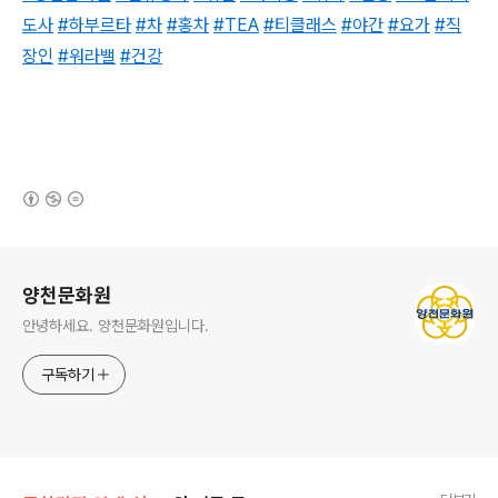
도사
#하부르타
#차
#홍차
#TEA
#티클래스
#야간
#요가
#직
장인
#워라밸
#건강
(새창열림)
로그 정보
양천문화원
안녕하세요. 양천문화원입니다.
구독하기