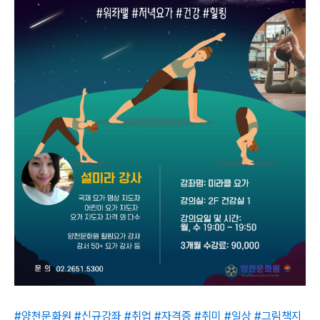
#양천문화원
#신규강좌
#취업
#자격증
#취미
#일상
#그림책지