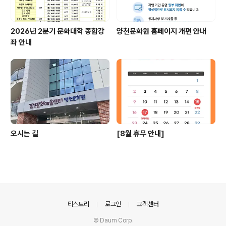
2026년 2분기 문화대학 종합강
양천문화원 홈페이지 개편 안내
좌 안내
오시는 길
[8월 휴무 안내]
의안내
티스토리
로그인
고객센터
© Daum Corp.