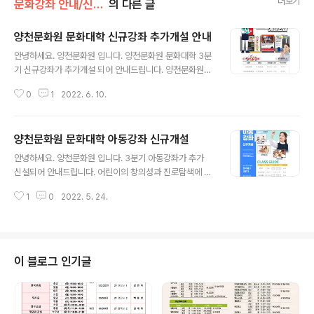
더보기
문화강좌 안내/신규개설 강좌 안내
의 다른 글
양천문화원 문화대학 신규강좌 추가개설 안내
글 내용
안녕하세요. 양천문화원 입니다. 양천문화원 문화대학 3분
기 신규강좌가 추가개설 되어 안내드립니다. 양천문화원은
시니어를 위한 「스마트폰 활용」부터 「스마트폰 영상촬영 편
0
1
2022. 6. 10.
집」, 미술 심화과정인 「창의미술작품」까지 구민, 회원 여러
분의 의견을 수렴하여 3분기 신규강좌를 추가개설 하였습
니다. 보다 알차고 다채로운 문화예술 프로그램으로 구민
양천문화원 문화대학 아동강좌 신규개설
여러분께 다양한 배움의 기회를 제공하고, 풍요로운 여가
글 내용
생활을 즐기실 수 있도록 노력하겠습니다. 신규강좌는 현
안녕하세요. 양천문화원 입니다. 3분기 아동강좌가 추가
재 접수중으로 3분기(7월~9월)부터 시작되오니 많은 관
신설되어 안내드립니다. 어린이의 창의성과 진로탐색에 도
심과 참여 부탁드립니다. 감사합니다. #양천문화원 #신규
움이 될 수 있는 다채로운 강좌가 준비되어있으며, 현재 접
강좌 #교육 #스마트폰 #영상 #촬영 #편집 #창의 #미술
1
0
2022. 5. 24.
수 중입니다. 양천문화원 문화대학 아동강좌에 많은 관심
#일상 #양천구 #문화예술
과 참여 부탁드립니다.
이 블로그 인기글