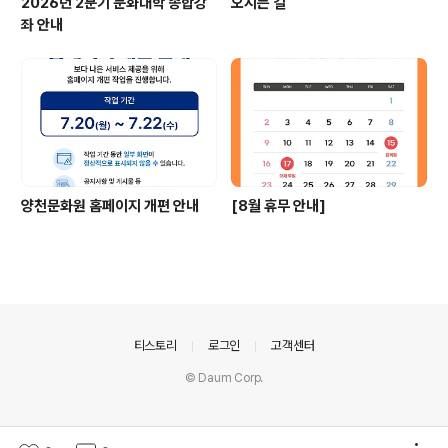
2026년 2분기 문화대학 종합강
오시는 길
좌 안내
양천문화원 홈페이지 개편 안내
[8월 휴무 안내]
의안내
티스토리
로그인
고객센터
© Daum Corp.