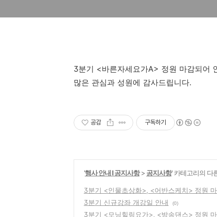
3분기 <바른자세요가A> 정원 마감되어 
많은 관심과 성원에 감사드립니다.
공감
구독하기
'
행사 안내 Ι 공지사항
>
공지사항
' 카테고리의 다
3분기 <인물초상화>, <어반스케치> 정원 
3분기 신규강좌 개강일 안내
(0)
3분기 <모닝힐링요가>, <방송댄스> 정원 