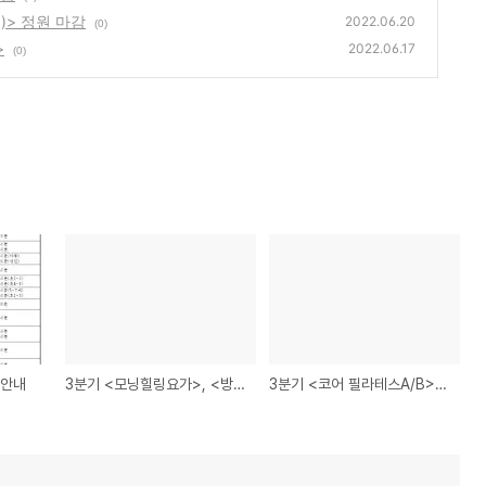
)> 정원 마감
2022.06.20
(0)
>
2022.06.17
(0)
 안내
3분기 <모닝힐링요가>, <방송댄스> 정원 마감
3분기 <코어 필라테스A/B>, <영어회화(초급)> 정원 마감